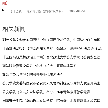
细】
学术会议
|
经济法学院（知识产权学院）
|
2026-08-04
相关新闻
副校长单文华参加国际法学院（国际仲裁学院）中国法学自主知识体系建设研讨会
【西部法治报】【群众新闻客户端】张超汉：深耕涉外法治 严谨治学育人
【全国高校思想政治工作网】西北政法大学公安学院（公共安全法学院）：依托“一站式”学生社区，扎实推进学风建设走深走实
商学院党委理论学习中心组（扩大）开展集体学习
政治与公共管理学院召开师生代表座谈会
公安学院党委与西安市公安局人民警察训练支队党总支联合开展主题党日活动
公安学院（公共安全法学院）举办2026年青年教师教学竞赛
国家安全学院（反恐怖主义法学院）院长舒洪水教授应邀参加第四届涉外法治论坛并作专题发言