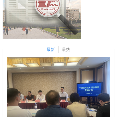
布局，着力培育复合型法商人才。要全面落实新时代党的建设
次参与VR模拟射击、警用格斗、无人机实战观摩等警务实训项
总要求，以习近平党建思想为根本遵循，推动党建工作与教学
目，在沉浸式实战教学中锤炼应急处置本领，严守纪律规矩，
科研、人才培养深度融合，以高质量党建引领学院事业高质量
筑牢法治底线。 （供稿：公安学院（公共安全法学院） 撰
发展。 交流研讨环节，巩飞、李小彬、梁菁三位同志围绕树
稿：卫妍卓 审核：上官亚敏）
立和践行正确政绩观，结合各自岗位实际分享学习心得。 宋
白充分肯定了本次会议学习成效。她表示，要牢牢把握理论学
习政治属性，发挥领导班子“关键少数”示范带头作用；要紧扣
最新
最热
上级党组织工作部署，将中心组学习纳入意识形态工作责任
制，从严管好各类阵地，精准摸排师生思想动态，防范化解风
险隐患；要坚持学用贯通，树立和践行正确政绩观，以务实举
措破解学院发展难题。 商学院党委将以本次专题学习为契
机，严格执行中心组学习制度，强化学用结合、细化工作举
措，团结带领全院师生真抓实干、锐意进取，以实实在在的工
作成效交出满意答卷。 （供稿：商学院（管理学院） 撰稿：
张琪 审核：燕楠）