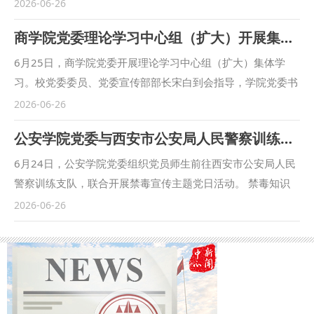
2026-06-26
商学院党委理论学习中心组（扩大）开展集体学习
6月25日，商学院党委开展理论学习中心组（扩大）集体学
习。校党委委员、党委宣传部部长宋白到会指导，学院党委书
记燕楠主持会议，学院领导班子、各系部主任、党支部书记、
2026-06-26
行政人员、学工干部参加学习。 会议集体学习习近平总书记
公安学院党委与西安市公安局人民警察训练支队党总支联合开展主题党日活动
给新华社老党员张连生的回信，学习《求是》杂志发表的习近
平总书记重要文章《前瞻布局和发展未来产业》《一体推进教
6月24日，公安学院党委组织党员师生前往西安市公安局人民
育科技人才发展》，学习习近平总书记在浙江工作期间树立和
警察训练支队，联合开展禁毒宣传主题党日活动。 禁毒知识
践行正确政绩观实践案例，学习全国党建工作座谈会精神和
宣讲现场，民警陈列各类毒品仿真样品，结合一线真实办案案
2026-06-26
《关于学习贯彻习近平党建思想的通知》。 会议要求，全体
例拆解新型毒品的伪装形式，系统讲解禁毒法律法规，让在场
师生要深学细悟总书记回信精神，结合树立和践行正确政绩观
师生直观认清毒品的隐蔽性与危害性，深刻认识到禁毒是守护
学习教育，传承老党员忠诚奉献的优良品格，践行“躬耕教
群众平安的政治责任，进一步筑牢防毒拒毒的思想根基。 宣
坛、强国有我”时代使命。要紧扣教育、科技、人才一体化发
讲后，全体党员列队肃立，举起右拳庄严重温入党誓词，在铿
展战略部署，立足学院法商融合办学特色，持续优化学科专业
锵誓言中坚守初心、强化使命担当。宣誓结束后，全体人员依