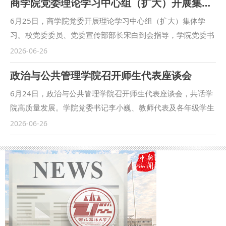
商学院党委理论学习中心组（扩大）开展集体学习
6月25日，商学院党委开展理论学习中心组（扩大）集体学
习。校党委委员、党委宣传部部长宋白到会指导，学院党委书
记燕楠主持会议，学院领导班子、各系部主任、党支部书记、
2026-06-26
行政人员、学工干部参加学习。 会议集体学习习近平总书记
政治与公共管理学院召开师生代表座谈会
给新华社老党员张连生的回信，学习《求是》杂志发表的习近
平总书记重要文章《前瞻布局和发展未来产业》《一体推进教
6月24日，政治与公共管理学院召开师生代表座谈会，共话学
育科技人才发展》，学习习近平总书记在浙江工作期间树立和
院高质量发展。学院党委书记李小巍、教师代表及各年级学生
践行正确政绩观实践案例，学习全国党建工作座谈会精神和
代表参加座谈，院长尚海洋主持座谈会。 座谈会上，与会师
2026-06-26
《关于学习贯彻习近平党建思想的通知》。 会议要求，全体
生围绕提高学院工作质效、完善发展路径、优化体制机制等议
师生要深学细悟总书记回信精神，结合树立和践行正确政绩观
题展开深入交流。教师代表结合教学科研实际，就加强教研室
学习教育，传承老党员忠诚奉献的优良品格，践行“躬耕教
之间的交流协作、促进跨学科教研融合、完善基层教学组织运
坛、强国有我”时代使命。要紧扣教育、科技、人才一体化发
行机制等提出了建设性意见。学生代表结合自身学习体验，围
展战略部署，立足学院法商融合办学特色，持续优化学科专业
绕课程设置优化、实践教学拓展、职业生涯规划指导等方面畅
布局，着力培育复合型法商人才。要全面落实新时代党的建设
所欲言，并就学院管理服务中的具体问题提出建议。 尚海洋
总要求，以习近平党建思想为根本遵循，推动党建工作与教学
认真听取师生建议，对大家心系学院发展、积极建言献策的主