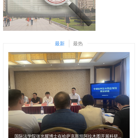
科研、人才培养深度融合，以高质量党建引领学院事业高质量
人翁意识给予充分肯定。他表示，学院正处于内涵式发展的关
发展。 交流研讨环节，巩飞、李小彬、梁菁三位同志围绕树
键时期，要聚焦立德树人根本任务，以提升治理效能为抓手，
立和践行正确政绩观，结合各自岗位实际分享学习心得。 宋
推动学院各项工作提质增效。 李小巍表示，学院将持续深化
白充分肯定了本次会议学习成效。她表示，要牢牢把握理论学
院务公开，畅通师生沟通渠道，完善意见诉求反馈机制，确保
习政治属性，发挥领导班子“关键少数”示范带头作用；要紧扣
师生关切“件件有回音、事事有着落”。 学院将以此次座谈会为
最新
最热
上级党组织工作部署，将中心组学习纳入意识形态工作责任
契机，认真梳理师生意见建议，建立健全常态化师生交流机
制，从严管好各类阵地，精准摸排师生思想动态，防范化解风
制，进一步凝聚发展共识、激发内生动力，推动学院治理体系
险隐患；要坚持学用贯通，树立和践行正确政绩观，以务实举
和治理能力不断提升。 （供稿：政治与公共管理学院 撰稿：
措破解学院发展难题。 商学院党委将以本次专题学习为契
吕静 审核：李小巍）
机，严格执行中心组学习制度，强化学用结合、细化工作举
措，团结带领全院师生真抓实干、锐意进取，以实实在在的工
作成效交出满意答卷。 （供稿：商学院（管理学院） 撰稿：
张琪 审核：燕楠）
国际法学院张光耀博士在哈萨克斯坦阿拉木图开展科研与社会服务活动