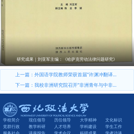
研究成果｜刘亚军主编：《哈萨克劳动法律问题研究》
上一篇：
外国语学院教师荣获首届“许渊冲翻译奖”二等奖
下一篇：
我校非洲研究院召开“非洲青年与中非合作前沿学术交流会”
学校简介
现任领导
历任领导
大学精神
文化标识
党群行政
教学科研
人才培养
学科建设
学生工作
服务社会
讲座报告
学术会议
科研成果
学者访谈