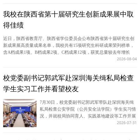
导以及海峡两岸高校的100余位法学院系校长（院
长）和专家学者参加此次论坛。我校党委委员、副
我校在陕西省第十届研究生创新成果展中取
校长单文华应邀参会并作主旨演讲。 中国法学教
育研究会会长张文显、辅仁大学法律学院院长吴志
得佳绩
光、中国人民大学法学院院长杨东、青海民族大学
校长赵海兴等出席会议开幕式并致辞。青海民族大
近日，陕西省教育厅、陕西省学位委员会公布陕西省第十届研究生创
学副校长肖玉兰主持开幕式。 单文华作题为《实
新成果展高质量成果名单，我校共有15项研究生科研成果荣列榜单，
践为基 创新为翼——新时代法学教育的西法探索
含A档成果1项、B档成果2项、C档成果12项，获奖总量较去年增长
与两岸合作》主旨演讲。他结合西北政法大学的探
2026-08-04
25%。研究生院马越昊同志被评为陕西省第十届研究生创新成果展 “表
索与实践，从深化教育教学综合改革、创新涉外人
现突出个人”。 我校研究生在陕西省第十届研究生创新成果展中获奖
才培养模式、推进两岸法学教育合作三个角度进行
情况 序号 类别 成果名称 主要完成人 （不含导师） 指导教师 成果形
校党委副书记郭武军赴深圳海关缉私局检查
深入论述，指出新时代法学教育应当锚定实践需求
式 获奖档次 1 文科 数据要素助推全国统一大市场建设机制研究——
校准育人方向，强化学生法律实务技能培养，提升
学生实习工作并看望校友
基于创新要素流动视角 张笑笛 王胜利 论文 A 2 文科 破界与重构：法
法学教育对法治实践的适配性。 我校港澳台工作
律博士专业学位教育的“西北”路径探索 王朋 陈玺 论文 B 3 文科 数字
办公室主任王莹莹、科研处处长倪楠分别在“交叉
法治政府时代行政程序的变革与法律调适 马玲燕 王周户 论文 B 4 文
7月30日，校党委副书记郭武军带队赴深圳海关缉
学科背景下复合型法治人才的培养机制”与“法学教
科 关于促进我国跨境电商海外仓高质量发展的建议 杨易凡 张超汉 决
私局检查公安学院（公共安全法学院）学生实习情
育的时代挑战与实践创新”等专题报告环节作了发
策咨询文稿 C 5 文科 中国式现代化背景下政治学自主知识体系建构中
况，并就校局协同育人、实践基地建设等工作开展
言。 海峡两岸法学院校长论坛是由两岸法学院校
的本土资源及其能动创造 邹佳君 张师伟 论文 C 6 文科 生成式人工智
2026-07-31
调研。深圳海关缉私局局长张军强参加调研并主持
于2010年共同发起设立，迄今已连续举办16届，成
能时代次生政治舆论的发展结果及治理策略 杨丹妮 张爱军 论文 C 7
座谈会，深圳海关缉私局副局长董剑锋参加调研。
为海峡两岸法学教育交流合作的品牌性交流平台。
文科 关于进一步加强我国海外利益保护的思考和建议 李雨默 张超汉
座谈会上，张军强对学校一行表示欢迎，并介绍校
下一步，学校将深化海峡两岸法学院校的交流联