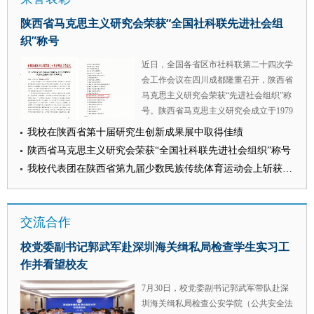
（区）的107名选手同台竞技，围绕未成
陕西省马克思主义研究会荣获“全国社科联先进社会组
年人保护、预防校园欺凌、网络安全等中
织”称号
小学常见法律主题，灵活运用案例教学、
情境模拟等多种教学方法，呈现出一堂堂
近日，全国各省区市社科联第二十四次学
生动鲜活、寓教于乐的优质法治微课。
会工作会议在四川成都隆重召开，陕西省
学校依托底蕴深厚的法学专业师资，丰富
马克思主义研究会荣获“先进社会组织”称
的青少年法治教育教研成果，连续三年承
号。陕西省马克思主义研究会成立于1979
办陕西省学生“学宪法 讲宪法”比赛，多次
年，是陕西省马克思主义研究领域的重要
我校在陕西省第十届研究生创新成果展中取得佳绩
在全国赛事中取得优异成绩。 （供稿：
平台之一，现为我校负责的重要省级学
党委学工部 撰稿：贺星婵 审核：蒋国
陕西省马克思主义研究会荣获“全国社科联先进社会组织”称号
会，由校党委委员、副校长马朝琦教授担
纲）
我校代表团在陕西省第九届少数民族传统体育运动会上斩获佳绩
任理事长，常设秘书处设在我校。 全国
社科工作办副主任、一级巡视员赵川东出
席会议并致辞。会上，中央党史和文献研
交流合作
究院副院长、中央党史和文献研究院局长
季正聚，中国社会科学院学部委员高培
校党委副书记郭武军赴深圳海关缉私局检查学生实习工
勇，南开大学讲席教授、原副校长朱光
作并看望校友
磊，复旦大学教授、上海市社联原党组副
书记桑玉成等四位知名专家学者先后作学
7月30日，校党委副书记郭武军带队赴深
术报告。本次大会对全国社科联系统涌现
圳海关缉私局检查公安学院（公共安全法
出的142家先进社会组织和147名优秀社会