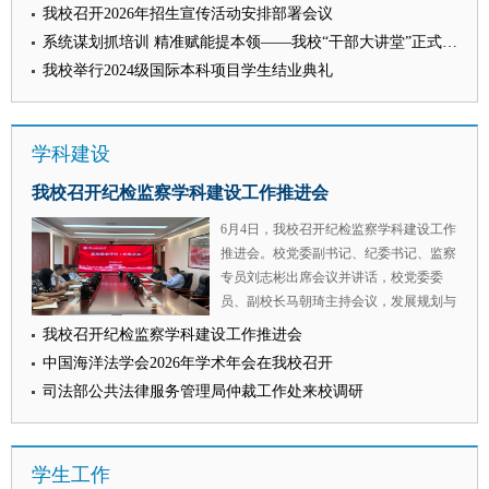
求，统筹抓好暑期阶段性任务与全年下半
参加培训。 本期“干部大讲堂”特别邀请西
我校召开2026年招生宣传活动安排部署会议
教育应当锚定实践需求校准育人方向，强
年重点工作落实，紧盯短板弱项系统全面
北大学公共管理学院（应急管理学院）院
化学生法律实务技能培养，提升法学教育
系统谋划抓培训 精准赋能提本领——我校“干部大讲堂”正式开讲
推进。一是要牢牢锚定政治机关定位，持
长雷晓康教授作题为《新时代高校舆情应
对法治实践的适配性。 我校港澳台工作
我校举行2024级国际本科项目学生结业典礼
续深学笃行习近平总书记关于党的建设的
对处置与能力提升》的专题辅导报告。雷
办公室主任王莹莹、科研处处长倪楠分别
重要思想，自觉用党的创新理论武装头
晓康教授将理论与实践相结合，通过丰富
在“交叉学科背景下复合型法治人才的培
脑、指导实践、推动工作。二要坚持纪检
的案例，从时代背景与政治要求、核心理
养机制”与“法学教育的时代挑战与实践创
学科建设
监察巡察工作一体推进，健全分工协作、
念与理论框架、风险识别与评估、监测预
新”等专题报告环节作了发言。 海峡两岸
信息共享工作机制，推动纪检监察监督、
警与精准研判、实战处置与能力提升等五
法学院校长论坛是由两岸法学院校于2010
我校召开纪检监察学科建设工作推进会
巡视巡察监督贯通融合一体推进，形成监
个方面，系统阐释了新时代高校舆情工作
年共同发起设立，迄今已连续举办16届，
督合力。三要持续深化纪检监察工作“三
面临的新形势、新特征、新挑战，深刻揭
6月4日，我校召开纪检监察学科建设工作
成为海峡两岸法学教育交流合作的品牌性
化”建设，强化纪法业务、法治专业能力
示了舆情演变的内在规律，详细讲解了风
推进会。校党委副书记、纪委书记、监察
交流平台。下一步，学校将深化海峡两岸
培训，严格内部监督管理，规范执纪执法
险识别、监测预警和科学处置的方法路
专员刘志彬出席会议并讲话，校党委委
法学院校的交流联动，为推动两岸法学教
流程，打造忠诚干净担当的纪检监察铁
径，对全体干部进一步做好舆情应对、防
员、副校长马朝琦主持会议，发展规划与
育发展贡献力量。 （供稿：涉外法治研
军。四要扎实推进下半年重点任务，对标
范化解舆情风险具有很强的指导意义。
学科建设处、教务处、人事处、财务处、
究中心 撰稿：贺帅帅 审核：王莹莹）
我校召开纪检监察学科建设工作推进会
对表学校年度党政工作要点和纪检监察巡
“这堂课上得太及时了！”培训结束后，宣
行政法学院（纪检监察学院）相关负责人
中国海洋法学会2026年学术年会在我校召开
察工作任务，清单化、项目化、责任化高
传部副部长方宁感慨道，“过去遇到舆情
参加座谈研讨。 会上，与会人员聚焦学
质量完成下半年各项任务。 （供稿：校
总觉得是‘危机’，雷院长提出的从‘被动救
司法部公共法律服务管理局仲裁工作处来校调研
校纪检监察学科高质量建设发展主题开展
纪委 撰稿：昝镇 审核：杨华）
火’到‘韧性引导’的理念转变，让我眼前一
专题研讨。各相关职能部门和学院立足岗
亮，对舆情监测预警有了全新的认识，深
位职责，围绕人才培养、师资队伍建设、
刻认识到要坚持把工作做在前面，真正实
学生工作
科研平台搭建、学术交流合作、科研成果
现从‘救火队’向‘前哨员’的角色转变。” 保