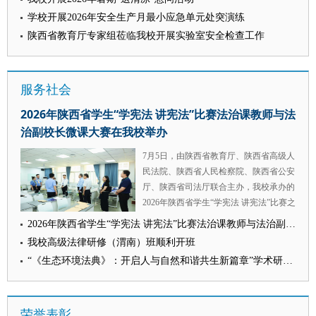
新闻传播学院（艺术学院）将持续深化马
性和风险洞察力，持续提升舆情研判、应
点位，对大家不惧高温、坚守校园工作一
高水平科研项目、培育优质科研成果；要
学校开展2026年安全生产月最小应急单元处突演练
新观实践育人体系建设，创新课程思政教
对处置和舆论引导能力，以更高标准、更
线的担当付出致以诚挚慰问。他叮嘱全体
强化专项服务保障，从经费支持、政策赋
学模式，引导青年学子在知行合一中淬炼
陕西省教育厅专家组莅临我校开展实验室安全检查工作
实作风为维护校园安全稳定、推动学校事
在岗人员，高温时段务必合理调整工作节
能等方面全方位发力，为学科长效高质量
传媒本领、厚植家国情怀，着力培育政治
业高质量发展贡献力量。 （供稿：党委
奏，做好防暑防护，兼顾工作开展与自身
发展保驾护航。 会议强调，各参会单位
坚定、业务精良、作风过硬的新时代传媒
组织部 撰稿：祝越 审核：康鹏）
身体健康。 他勉励全体一线工作人员，
要以本次会议研讨成果为重要抓手，加快
人才。 （供稿：新闻传播学院 撰稿：王
服务社会
要持续以严谨细致、务实高效的工作标
完善纪检监察学科建设相关文稿内容，细
娜 审核：王森）
准，扎实推进暑期校园安全管理、后勤保
化配套推进方案。坚持问题导向、目标导
2026年陕西省学生“学宪法 讲宪法”比赛法治课教师与法
障服务、校园基建施工、新生招生录取等
向、结果导向相统一，逐项落实本次会议
治副校长微课大赛在我校举办
重点工作，保障暑期全校各项工作平稳落
议定事项，层层压实工作责任，稳步推动
地、有序运转，为秋季新学期各项事业高
学校纪检监察学学科建设提质增效。
7月5日，由陕西省教育厅、陕西省高级人
质量开展筑牢根基。 校工会、招生就业
（供稿：行政法学院（纪检监察学院）
民法院、陕西省人民检察院、陕西省公安
处、保卫处、后勤保障处、基建处等职能
撰稿：崔岚秀 审核：高翔）
厅、陕西省司法厅联合主办，我校承办的
部门负责人陪同参与本次慰问。 （供
2026年陕西省学生“学宪法 讲宪法”比赛之
稿：校工会 撰稿：韩惠于 审核：戴鲲）
法治课教师与法治副校长微课大赛在我校
2026年陕西省学生“学宪法 讲宪法”比赛法治课教师与法治副校长微课大赛在我校举办
长安校区举行。省委教育工委委员、省教
我校高级法律研修（渭南）班顺利开班
育厅副厅长申雪峰，校党委副书记郭武
“《生态环境法典》：开启人与自然和谐共生新篇章”学术研讨会 暨西北政法大学生态环境法典宣讲团成立仪式举行
军，省教育厅政策法规处处长付仲锋到场
观摩。 本次比赛设置法治课教师、法治
副校长两个赛道，每个赛道按学段分为小
荣誉表彰
学组、初中组、高中组。来自全省11个市