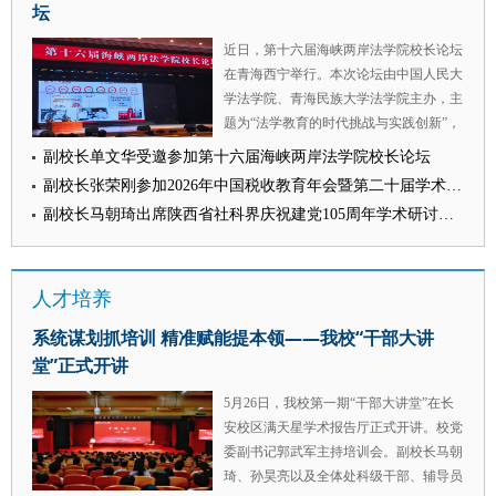
坛
纪委监委和校党委的坚强领导下，学校纪
审核：王莹莹）
检监察巡察工作坚持以习近平新时代中国
近日，第十六届海峡两岸法学院校长论坛
特色社会主义思想为指导，锚定纪检监察
在青海西宁举行。本次论坛由中国人民大
规范化法治化正规化建设部署要求，紧扣
学法学院、青海民族大学法学院主办，主
学校法治人才培养、学科建设、办学治校
题为“法学教育的时代挑战与实践创新”，
中心大局，扎实推进各项工作落地见效。
来自中共中央台办、国务院台办领导以及
副校长单文华受邀参加第十六届海峡两岸法学院校长论坛
持续强化坚持党中央集中统一领导的政治
海峡两岸高校的100余位法学院系校长
自觉，紧盯党中央重大决策部署和高校立
副校长张荣刚参加2026年中国税收教育年会暨第二十届学术研讨会并作大会发言
（院长）和专家学者参加此次论坛。我校
德树人根本任务、学校党委重点工作开展
副校长马朝琦出席陕西省社科界庆祝建党105周年学术研讨会并作交流发言
党委委员、副校长单文华应邀参会并作主
监督。建立健全纪检监察制度体系，搭
旨演讲。 中国法学教育研究会会长张文
建“我的工作我来讲”业务交流平台，选派
显、辅仁大学法律学院院长吴志光、中国
干部跟案实训，提升“三化”建设水平。建
人才培养
人民大学法学院院长杨东、青海民族大学
立分类分批靶向集体约谈机制、构建全链
校长赵海兴等出席会议开幕式并致辞。青
条监督体系，召开警示教育会，观看警示
系统谋划抓培训 精准赋能提本领——我校“干部大讲
海民族大学副校长肖玉兰主持开幕式。
教育片、通报典型案例，以案为鉴、明纪
堂”正式开讲
单文华作题为《实践为基 创新为翼——
促改。坚持一体推进“三不腐”，运用第一
新时代法学教育的西法探索与两岸合作》
种形态处理2人，第二种形态处理3人，扎
5月26日，我校第一期“干部大讲堂”在长
主旨演讲。他结合西北政法大学的探索与
实推进审计移交有关问题的核查，各项工
安校区满天星学术报告厅正式开讲。校党
实践，从深化教育教学综合改革、创新涉
作取得了阶段性成绩。 会议强调，全体
委副书记郭武军主持培训会。副校长马朝
外人才培养模式、推进两岸法学教育合作
纪检监察巡察干部要认真落实本次会议要
琦、孙昊亮以及全体处科级干部、辅导员
三个角度进行深入论述，指出新时代法学