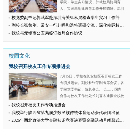
学院）学生实习情况，并就校局协同育
组织工作者进行了隆重表彰。 （供稿：
人、实践基地建设等工作开展调研。深圳
马克思主义学院 撰稿：刘栩源 审核：李
海关缉私局局长张军强参加调研并主持座
校党委副书记郭武军赴深圳海关缉私局检查学生实习工作并看望校友
政敏）
谈会，深圳海关缉私局副局长董剑锋参加
副校长张荣刚、常安一行赴呼和浩特调研交流，深化校际校地合作
调研。 座谈会上，张军强对学校一行表
我校与无锡市公安局签订校局合作协议
示欢迎，并介绍校局合作共建以来实习岗
位设置、“一对一”导师制带教、生活保障
及安全管理的整体情况。各分局负责人分
校园文化
别汇报本单位实习生在岗表现与成长情
况。实习生代表结合在侦查、司法鉴定、
我校召开校友工作专项推进会
案件审理等岗位的真实办案体会作交流发
言。 郭武军代表学校感谢深圳海关缉私
7月15日，学校在长安校区召开校友工作
局对学校实习实践工作的大力支持，表示
专项推进会。副校长张荣刚出席会议，各
自校局签署合作共建协议以来，深圳海关
学院党委书记、院长参会。 会上，国内
缉私局在重视程度、带教投入、生活保障
合作与校友工作处处长刘霖杰通报全校校
上给予学生全方位支撑，使西法大学子在
友联络、院级校友会建设进展，部署下一
我校召开校友工作专项推进会
国门缉私一线经风雨、见世面、壮筋骨；
阶段任务，要以校庆为纽带建立校领导分
我校举行陕西省第九届少数民族传统体育运动会代表团出征仪式
希望双方在扩大实习规模、拓展实习专
片包联机制，明确10月17日为全校秩年校
业、深化课题研究、证据法学与侦查程序
2026年西北政法大学金融知识竞赛决赛暨金融活动月闭幕式圆满落幕
友集中返校日，要求各学院配齐班级联络
规范等领域持续合作，把“实践教育基
员，策划特色返校活动，动态完善校友信
地”打造成校局协同育人标杆。 张军强在