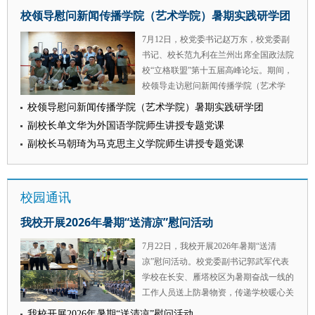
产出、专项服务保障等重点工作，深入查
校领导慰问新闻传播学院（艺术学院）暑期实践研学团
卫处干部李国洋深有感触：“保卫干部往
摆问题、交流研讨思路、凝聚发展共识、
往是突发事件的第一响应人，现场处置是
细化推进举措，为学校纪检监察学科后续
7月12日，校党委书记赵万东，校党委副
否得当、信息报送是否及时，直接影响舆
提质增效、高质量发展明晰了工作思路与
书记、校长范九利在兰州出席全国政法院
情的发展走向。下一步，我们要持续加强
实践路径。 会议指出，纪检监察学是我
校“立格联盟”第十五届高峰论坛。期间，
与各单位的沟通交流，做好‘信息安全
校重点培育的特色优势学科。学校要紧抓
校领导走访慰问新闻传播学院（艺术学
员’，把‘管现场’和‘管舆情’结合起来，为
学科发展机遇，锚定纪检监察学一级学科
院）“新传-立格联盟马克思主义新闻观现
维护校园安全稳定贡献更大力量。” 刚刚
校领导慰问新闻传播学院（艺术学院）暑期实践研学团
建设目标，聚焦四个二级学科发展方向，
场教学”夏令营师生。 校领导详细了解实
通过干部交流走上辅导员岗位不久的民商
副校长单文华为外国语学院师生讲授专题党课
整合校内资源、凝聚工作合力，系统推进
践团队的研学进度、成果产出和安全保障
法学院辅导员王宸子也分享了自己的学习
学科提质发展。要抓实人才培养工作，完
副校长马朝琦为马克思主义学院师生讲授专题党课
等方面情况。勉励同学们，要胸怀“国之
体会：“雷院长讲到的很多案例，和我们
善本硕博贯通式育人链条，精准对接实务
大者”，在实践研学中坚定理想信念，争
日常学生工作息息相关。我们虽然熟悉网
部门需求，持续优化课程体系与实践实训
做担当时代重任的新时代青年；要深耕知
络，但在防范化解舆情风险上还缺乏系统
育人体系；要建强优质师资队伍，坚持引
校园通讯
行合一的实践课堂，依托学科优势和专业
有效的方法。未来的工作中，我将坚持把
育并举，不断充实教研骨干力量，健全完
特色，用心打造兼具深度、温度与力量的
学习成效转化为防范化解舆情风险的能力
我校开展2026年暑期“送清凉”慰问活动
善教师考核与激励机制；要夯实科研平台
实践成果，在躬身实干中锤炼服务国家、
本领，努力当好学生的知心人、热心人、
载体，整合校内外优质科研资源，着力打
社会的本领。要时刻绷紧安全之弦，严格
引路人。” 此次培训内容充实、氛围浓
7月22日，我校开展2026年暑期“送清
造特色智库与专业研究平台；要拓宽学术
遵守规章制度，凝聚团队合力，以踏实勤
厚，既有理论高度又有实践温度，在与会
凉”慰问活动。校党委副书记郭武军代表
交流渠道，加强与全国纪检监察院校、纪
勉、积极进取的精神面貌践行西法大青年
干部中引发热烈反响。大家一致表示，将
学校在长安、雁塔校区为暑期奋战一线的
检监察实务单位联动协作，常态化搭建学
的责任担当。 此次走访慰问与殷切嘱托
以此次学习为契机，认真吸收转化，坚持
工作人员送上防暑物资，传递学校暖心关
术研讨与交流合作平台；要坚持成果产出
让实践队全体师生备受鼓舞、倍感振奋。
学用结合、以学促干，不断增强政治敏锐
怀。 走访过程中，郭武军深入各个工作
导向，聚焦行业实务重点难点问题，攻关
我校开展2026年暑期“送清凉”慰问活动