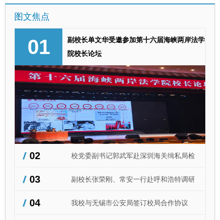
息台账。各学院依次汇报校友资源摸排、
总结中表示，为中国式现代化建设培养高
图文焦点
校友会建设、暑期走访等工作进展，明确
素质法治人才，是法学院校和法治实务部
后续工作思路。 张荣刚作总结讲话，提
门共同的责任担当，期待双方以实习育人
出四点要求，要提高站位，压实学院校友
副校长单文华受邀参加第十六届海峡两岸法学
01
为支点，推动法学理论与缉私实务双向赋
工作职责；要8月底前全面完成校友信息
院校长论坛
能。实习学生要做到学以致用、知行合
建档，规范对接流程；年底前要实现院级
一，在实践中了解社会，为海关缉私工作
校友会全覆盖，已建成的常态化开展交流
作出贡献。 在深期间，郭武军一行参观
活动；要抢抓暑期窗口期，走访重点校友
了深圳海关缉私局执法办案管理中心、情
企业，深化合作。 （供稿：国内合作与
报指挥中心、司法鉴定中心等部门，听取
校友工作处 撰稿：王泽坤 审核：刘霖
深圳缉私局关于缉私执法、智慧缉私、实
杰）
战化训练及实习带教工作的情况介绍，到
大鹏海关、盐田国际集装箱码头有限公司
等地调研了解口岸监管、反走私综合治理
情况。公安学院党委书记上官亚敏等参加
02
校党委副书记郭武军赴深圳海关缉私局检
有关活动。 （供稿：公安学院 撰稿：胡
翔 审核：上官亚敏）
03
查学生实习工作并看望校友
副校长张荣刚、常安一行赴呼和浩特调研
04
交流，深化校际校地合作
我校与无锡市公安局签订校局合作协议