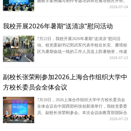
频教学案例编写制作专题培训班在雁塔校区开班。
间，张荣刚、常安陪同校党委书记赵万东参加内蒙
对我校红色办学底色、知识产权学科积淀、版权学
2026-07-24
我校副校长、法治学院 法律硕士教育学院院长
古校友会换届暨学习交流会，赴内蒙古警察学院调
术研究平台筹建前期成果给予充分肯定。他立足国
（兼）常安，司法部法律职业资格管理局一级调研
研并签署校校合作协议，同时看望我校赴当地开展
家版权事业发展战略高度，对平台建设提出指导要
员吕伟耀、本次培训授课专家以及学校研究生院负
暑期“三下乡”社会实践的学生代表。 国内合作与校
求，明确要紧扣习近平文化思想，聚焦人工智能、
我校开展2026年暑期“送清凉”慰问活动
责人出席开班仪式。开班仪式由法律教指委副秘书
友工作处、期刊社、经济法学院（知识产权学
数字文创等新兴领域版权治理，夯实理论研究、人
长、中国人民大学法学院时延安教授主持。 常安
院）、商学院（管理学院）负责人分随两支队伍参
才培育、社会服务三大核心职能，持续深化部校合
7月22日，我校开展2026年暑期“送清凉”慰问活
代表学校对全体参训人员表示热烈欢迎，介绍了学
与对应调研活动。 （供稿：国内合作与校友工作
作，加强政产学研协同，立足西北区位优势打造特
动。校党委副书记郭武军代表学校在长安、雁塔校
校红色办学根基、法学学科建设成果与特色实践育
处 撰稿：周建利 审核：刘霖杰）
色版权智库，助力健全现代化版权治理体系。 会
区为暑期奋战一线的工作人员送上防暑物资，传递
人模式。他表示，本次培训贴合法律硕士“重实
前，王志成一行观看了我校知识产权学科建设成果
2026-07-23
学校暖心关怀。 走访过程中，郭武军深入各个工
践、强应用”的培养核心，打通理论教学与实务运
展，经济法学院（知识产权学院）院长党雷汇报了
作点位，对大家不惧高温、坚守校园工作一线的担
用的壁垒；培训汇聚优秀案例创作者、资深评审专
版权学术研究平台筹建阶段性成效。 中宣部版权
当付出致以诚挚慰问。他叮嘱全体在岗人员，高温
家、视频制作技术专家开展系统化教学，为全国各
副校长张荣刚参加2026上海合作组织大学中
管理局、陕西省委宣传部相关处室负责人；学校党
时段务必合理调整工作节奏，做好防暑防护，兼顾
法硕培养单位搭建了高效的交流协作平台。结合培
政办公室负责人，经济法学院（知识产权学院）领
工作开展与自身身体健康。 他勉励全体一线工作
训目标，他分享三点思考，与在场学员共勉：一是
方校长委员会全体会议
导班子及学科骨干教师参加座谈。 （供稿：经济
人员，要持续以严谨细致、务实高效的工作标准，
要深耕精品视频案例创作，深入司法实务一线挖掘
法学院 撰稿：李小斐 审核：党雷）
扎实推进暑期校园安全管理、后勤保障服务、校园
教学素材，打造标杆案例成果；二是推进校际协同
7月20日，2026上海合作组织大学中方校长委员会
基建施工、新生招生录取等重点工作，保障暑期全
育人，将视频案例教学融入法硕培养全过程；三是
全体会议在中国西部科技创新港举行，我校党委委
校各项工作平稳落地、有序运转，为秋季新学期各
加强经验互通，携手搭建全国法硕视频案例资源
员、副校长张荣刚参会。本次会议由教育部国际合
项事业高质量开展筑牢根基。 校工会、招生就业
库，推动法律专业学位研究生教育高质量发展。
2026-07-23
作与交流司指导，上海合作组织大学中方校长办公
处、保卫处、后勤保障处、基建处等职能部门负责
本次培训采用线上线下同步开展的模式，来自全国
室主办。教育部国际司、陕西省教育厅相关领导，
人陪同参与本次慰问。 （供稿：校工会 撰稿：韩
87所高校法学院及法律硕士培养单位的97名学员参