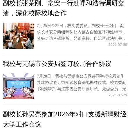
副校长张荣刚、常安一行赴呼和浩特调研交
决策咨询文稿 C 8 文科 新质生产力跃迁中的首发经济赋能：动态演化
局合作共建以来实习岗位设置、“一对一”导师制带
动，为推动两岸法学教育发展贡献力量。 （供
与边界条件 王仁杰 李云 论文 C 9 文科 电商平台经营者违反安全保障
教、生活保障及安全管理的整体情况。各分局负责
流，深化校际校地合作
稿：涉外法治研究中心 撰稿：贺帅帅 审核：王莹
义务的“相应责任”解构——以比例连带责任为中心 丁元 倪楠 论文 C
人分别汇报本单位实习生在岗表现与成长情况。实
莹）
10 文科 基于大语言模型辩论的多被告法律判决预测研究 钟邓鹏 姬亚
习生代表结合在侦查、司法鉴定、案件审理等岗位
7月25日至27日，校党委委员、副校长张荣刚，副
平 论文 C 11 文科 科学规范审计的解构、归因与效应——基于
的真实办案体会作交流发言。 郭武军代表学校感
校长常安分两组带队赴内蒙古自治区呼和浩特市，
DeepSeek应用 陈思奇 徐京平 论文 C 12 文科 关于《欧盟市场禁止强
谢深圳海关缉私局对学校实习实践工作的大力支
分头走访科研院所、兄弟高校、自治区政法机关，
迫劳动产品条例》制约中欧经贸关系的应对建议 程嘉钰 张超汉 决策
持，表示自校局签署合作共建协议以来，深圳海关
2026-07-30
推进多层次务实合作。 25日上午，常安带队到访
咨询文稿 C 13 文科 DeepSeek技术在社会保险基金预算审计中的应用
缉私局在重视程度、带教投入、生活保障上给予学
自治区社科院，与《内蒙古社会科学》编辑部、政
研究 马成博 李晓宁 论文 C 14 文科 社交机器人驱动下泛意识形态化
生全方位支撑，使西法大学子在国门缉私一线经风
治学法学研究所开展座谈交流，社科院副院长乌云
舆论的风险及化解策略 张君曼 刘进田 论文 C 15 文科 国家审计、非
雨、见世面、壮筋骨；希望双方在扩大实习规模、
我校与无锡市公安局签订校局合作协议
格日勒、政法所所长白永利等参会。双方紧扣期刊
效率投资与制造业企业全要素生产率 李笑迎 李丹丹 论文 C 陕西省
拓展实习专业、深化课题研究、证据法学与侦查程
栏目建设、选题策划、稿件编审、数字化推广等内
研究生创新成果展由省教育厅、省学位委员会主办，是检验全省研究
序规范等领域持续合作，把“实践教育基地”打造成
7月28日，我校与无锡市公安局共同举行校局合作
容深入研讨，交流务实、氛围热烈。 26日下午，
生创新培育成效、促进学术互通与成果转化的权威平台。本届展会面
校局协同育人标杆。 张军强在总结中表示，为中
共建协议签订暨实践教育基地揭牌仪式。校党委副
张荣刚带队前往内蒙古财经大学法学院，与该校副
向全省各研究生培养单位征集原创科研成果，分四大门类开展评审遴
国式现代化建设培养高素质法治人才，是法学院校
书记郭武军与江苏省公安厅副厅长、党委委员，无
校长晓芳、法学院院长落志筠座谈。两校立足办学
选，设置 A、B、C 三档高质量成果。展会立足深化研究生教育综合改
和法治实务部门共同的责任担当，期待双方以实习
2026-07-29
锡市副市长、公安局党委书记、局长谭永生代表双
实际，围绕学科专业建设、师资队伍培育、教学资
革，着力激发研究生创新潜能，搭建面向行业、社会的成果展示窗
育人为支点，推动法学理论与缉私实务双向赋能。
方共同签署《西北政法大学 无锡市公安局教学科
源共享、学生互换交流等议题充分研讨，交换校际
口，推动创新人才培养与区域发展需求紧密衔接。 我校始终聚焦研究
实习学生要做到学以致用、知行合一，在实践中了
研实践基地共建协议》，并为“西北政法大学实践
合作意见。 同期，常安带队赴内蒙古大学铸牢中
生科研创新能力培育，持续完善人才培养体系、搭建多元学术训练平
副校长孙昊亮参加2026年对口支援新疆财经
解社会，为海关缉私工作作出贡献。 在深期间，
教育基地”揭牌。我校公安学院（公共安全法学
华民族共同体意识研究基地调研座谈，基地副主
台，引导研究生坚持理论联系实践，围绕前沿重点方向开展深入探
郭武军一行参观了深圳海关缉私局执法办案管理中
院）负责人，无锡市公安局领导、相关职能部门负
任、中华民族共同体研究中心主任龙长海参会。双
大学工作会议
索，产出一系列兼具学术理论价值与现实应用价值的研究成果。依托
心、情报指挥中心、司法鉴定中心等部门，听取深
责人参加活动。 签约仪式座谈会上，郭武军介绍
方围绕法学赋能中华民族共同体建设、民族工作法
系统化科研培育机制，学校积极动员组织、深耕项目培育，严格遴