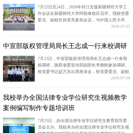
圳缉私局关于缉私执法、智慧缉私、实战化训练及
了学校办学历史和学科专业特色，对无锡市公安局
治研究、期刊平台协同创新等交流建设思路。 27
选、精细打磨参赛成果，一批立足现实议题、回应发展需求的创新成
7月22日至24日，2026年对口支援新疆财经大学工
实习带教工作的情况介绍，到大鹏海关、盐田国际
支持学校人才培养工作表示感谢。他指出，本次合
日上午，张荣刚带队先后走访自治区司法厅、自治
果脱颖而出。本次赛事斩获佳绩，充分展现我校研究生锐意进取的科
作会议在新疆财经大学阿勒泰校区召开。我校党委
集装箱码头有限公司等地调研了解口岸监管、反走
作立足法治人才协同培养，依托学校深厚的办学积
区高级人民法院。 在自治区司法厅，厅党委委
研风貌、扎实专业素养与突出创新潜力，彰显高层次人才培养成效，
委员、副校长孙昊亮参加会议，与中国人民大学、
私综合治理情况。公安学院党委书记上官亚敏等参
淀与公安专业特色，结合无锡公安过硬的实战能力
员、副厅长张生及各处室负责人与调研组座谈，围
持续赋能研究生教育内涵式高质量发展。 （供稿：研究生院 撰稿：
2026-07-27
中央财经大学、中南财经政法大学等二十余所对口
加有关活动。 （供稿：公安学院 撰稿：胡翔 审
与智慧警务创新优势，高水平推进实践教学、健全
绕法治政府建设、涉外法治、营商环境优化、联合
王姝琪 审核：陈玺）
支援及战略合作高校的代表一同共商教育援疆举
核：上官亚敏）
长效合作机制，共同推动法学理论与公安实务双向
课题、人才引育等深入对接。 自治区高级人民法
措。 在“学科提质·产教聚力·数智赋能·文旅兴边”边
赋能、深度融合，助力法治公安与平安中国建设。
中宣部版权管理局局长王志成一行来校调研
院党组书记、院长杨宗仁会见张荣刚一行，副院长
疆高校发展研讨会上，孙昊亮介绍了我校财经类专
谭永生副市长介绍了无锡城市发展概况、全市公安
苏利军及各部门负责人参会，双方就联合培训、科
业的建设举措，梳理了专业的优势特色，并与中央
整体工作成效，展示了市局实习实训工作的做法与
研资源共享、学生实习实训等开展交流，达成初步
7月23日，中宣部版权管理局局长王志成一行来我
财经大学、上海财经大学、西南财经大学等院校的
成效，并从教师教官互派、协同培育法治人才、常
合作意向。 27日下午，张荣刚带队赴自治区公安
校调研，陕西省委宣传部副部长李晓刚参加调研。
代表，围绕人工智能时代的学科专业重构、“新财
态化学术实务交流等方面，对双方后续深度合作前
厅座谈，我校94级校友、内蒙古警察学院院长李永
校党委书记赵万东出席座谈会，校党委委员、副校
经”复合型人才培养、数字化科教平台共建等议题
景作出展望。 签约仪式前，郭武军一行参观了无
林全程参加本次座谈。公安厅政治部二级巡视员张
2026-07-24
长马朝琦主持会议。 赵万东代表学校对王志成一
展开了深入交流。 我校作为对口支援协作高校，
锡市公安局情指中心、合成侦查中心和基础管控中
文革及多部门负责人参会，各方围绕公安学历教
行表示欢迎，简要介绍学校办学底蕴与发展情况。
长期深度参与教育援疆工作，此次参会是面向西部
心，观摩警舆同处、合成侦查、基础管控等工作机
育、干警业务培训、法治智库服务、司法鉴定、疑
他表示，学校积极服务国家创新驱动发展战略，在
边疆高校的又一次协同联动。学校将以本次会议为
我校举办全国法律专业学位研究生视频教学
制。 （供稿：公安学院 撰稿：胡翔 审核：上官亚
难案件法律支撑等充分交流。 随后，张荣刚、常
知识产权理论研究与成果转化方面开展了大量卓有
契机，在专业建设、人才培养、科研合作、服务地
敏）
安一行赴自治区人民检察院开展对接，副检察长孙
成效的工作。筹建版权学术研究平台，是学校回应
方等方面积极作为，为教育援疆、文化润疆贡献西
案例编写制作专题培训班
庆杰及相关部室负责人参会。双方围绕公益诉讼、
数字时代版权治理新挑战、服务文化数字化战略的
法大力量。 （供稿：教务处 撰稿：李振林 审核：
涉外检察、联合课题与学术论坛、检察特色业务、
重要举措，将进一步整合学科资源，打造集理论研
董玮）
7月23日，由全国法律专业学位研究生教育指导委
法治人才培养共商合作举措，张荣刚和孙庆杰代表
究、人才培养、智库服务于一体的高端平台，为我
员会主办、我校承办的全国法律专业学位研究生视
双方单位签署检校战略合作协议。 在呼市调研期
国版权事业高质量发展贡献“西法大力量”。 王志成