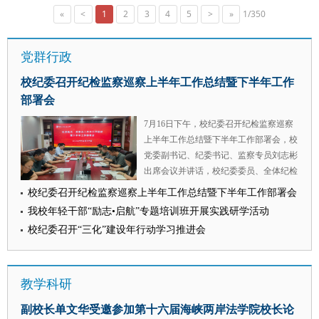
上合组织大学中方校长委员会全体成员及中方项目
惠于 审核：戴鲲）
加培训，线上近400人参训。参训人员主要为各高
«
<
1
2
3
4
5
>
»
1/350
院校代表参会。 会上，张荣刚代表学校领取了上
校法学院分管研究生教育的负责人、法律硕士教育
合组织大学中方校长委员会委员聘书，并与院校代
中心负责人、研究生教学管理秘书、实践教学骨干
表围绕上合组织大学框架下的法治人才联合培养、
党群行政
教师等，覆盖全国二十余个省份的综合性大学、政
区域法律合作等议题进行了交流，就进一步发挥政
法类院校、行业特色高校。 （供稿：研究生院 撰
校纪委召开纪检监察巡察上半年工作总结暨下半年工作
法类高校在涉外法治研究领域的特色优势、推动上
稿：李彧嘉 审核：陈玺）
合组织大学内涵式发展交换了意见。会议系统回顾
部署会
了上合组织大学发展历程，审议通过了中方校长委
7月16日下午，校纪委召开纪检监察巡察
员会及专家委员会名单等运行机制事项，正式启动
上半年工作总结暨下半年工作部署会，校
上合高等教育研究智库项目，并就建立中方校办常
党委副书记、纪委书记、监察专员刘志彬
态化议事机制、搭建中方资源整合平台等重点工作
出席会议并讲话，校纪委委员、全体纪检
作出部署。 我校作为上合组织大学、上合组织法
监察巡察干部参加会议。 会议深入学习
律大学联盟及丝绸之路大学联盟等成员高校，牵头
校纪委召开纪检监察巡察上半年工作总结暨下半年工作部署会
了习近平总书记关于党的建设的重要思想
成立中国—中亚法律查明与研究中心，在哈萨克斯
我校年轻干部“励志•启航”专题培训班开展实践研学活动
系列篇目《坚持党中央集中统一领导》
坦设立“一带一路”营商环境服务发展中国中心，在
校纪委召开“三化”建设年行动学习推进会
和“纪检监察工作规范化法治化正规化建
涉外法治人才联合培养、区域法律制度研究等领域
设年”行动领导小组办公室工作提示函。
形成鲜明特色。学校将以此次受聘为契机，切实履
校纪委副书记、综合室主任杨华，校党委
行委员职责，在法治合作平台搭建、智库成果产
教学科研
巡察工作办公室主任赵参，纪委纪检监察
出、青年交流品牌打造等方面主动作为，为服务国
室主任王浩分别汇报了2026 年上半年工
家周边外交战略、构建上合命运共同体贡献智慧与
副校长单文华受邀参加第十六届海峡两岸法学院校长论
作和下半年工作计划。 会议指出，在省
力量。 （供稿：国际交流与合作处 撰稿：王梦琳