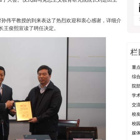
孙伟平教授的到来表达了热烈欢迎和衷心感谢，详细介
长王俊熙宣读了聘任决定。
栏
重
综
院
学
交
校
校
媒