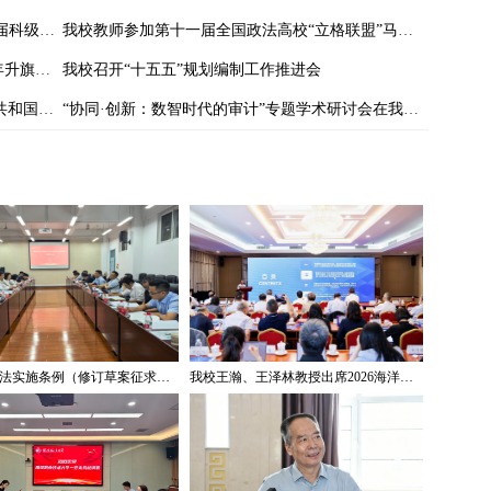
以赛促学强本领 以知促行砺精兵——我校首届科级干部素质能力大赛圆满落幕
我校教师参加第十一届全国政法高校“立格联盟”马克思主义学院院长论坛暨铸牢中华民族共同体意识与新时代边疆治理学术研讨会
我校举行庆祝中华人民共和国成立七十六周年升旗仪式
我校召开“十五五”规划编制工作推进会
“珍爱和平·礼赞中华”——我校庆祝中华人民共和国成立76周年暨纪念抗战胜利80周年摄影作品展开展
“协同·创新：数智时代的审计”专题学术研讨会在我校举办
《著作权法实施条例（修订草案征求意见稿）》专家研讨会在我校举办
我校王瀚、王泽林教授出席2026海洋治理与发展学术论坛