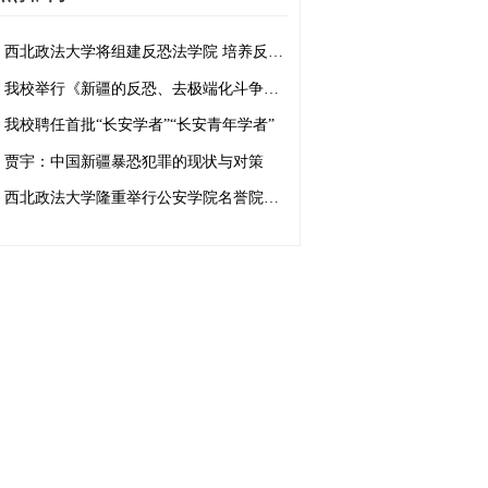
西北政法大学将组建反恐法学院 培养反恐法治人才
我校举行《新疆的反恐、去极端化斗争与人权保障》白皮书学习座谈会
我校聘任首批“长安学者”“长安青年学者”
贾宇：中国新疆暴恐犯罪的现状与对策
西北政法大学隆重举行公安学院名誉院长、客座教授聘任仪式