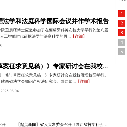
1
据法学和法庭科学国际会议并作学术报告
2
学院卫晨曙博士应邀参加了在葡萄牙科英布拉大学举行的第八届
3
人工智能时代证据法学与法庭科学的再...
【详细】
4
5
5
《著作权法实施条例（修订草案征求意见稿）》专家研讨会在我校举办
例（修订草案征求意见稿）》专家研讨会在我校雁塔校区举行。
陕西省法学会知识产权法研究会、陕西知...
【详细】
2026-08-04
召开
【起点新闻】省人大常委会召开《陕西省哲学社会科学发展促进条例》新闻发布会 我校副校长马朝琦接受采访