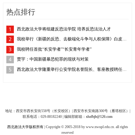
热点排行
1
西北政法大学将组建反恐法学院 培养反恐法治人才
2
我校举行《新疆的反恐、去极端化斗争与人权保障》白皮书学习座谈会
3
我校聘任首批“长安学者”“长安青年学者”
4
贾宇：中国新疆暴恐犯罪的现状与对策
5
西北政法大学隆重举行公安学院名誉院长、客座教授聘任仪式
地址：西安市西长安街558号（长安校区）| 西安市长安南路300号（雁塔校区）|
联系电话：029-88182240 | 编辑部邮箱：
xbzfbjb@126.com
西北政法大学版权所有
| Copyright © 2005-2018 by www.nwupl.edu.cn. all rights
reserved