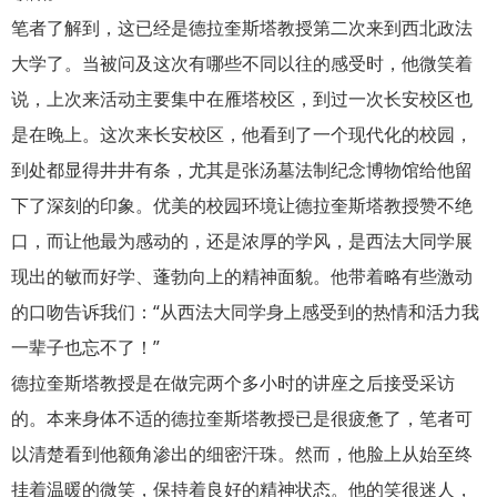
笔者了解到，这已经是德拉奎斯塔教授第二次来到西北政法
大学了。当被问及这次有哪些不同以往的感受时，他微笑着
说，上次来活动主要集中在雁塔校区，到过一次长安校区也
是在晚上。这次来长安校区，他看到了一个现代化的校园，
到处都显得井井有条，尤其是张汤墓法制纪念博物馆给他留
下了深刻的印象。优美的校园环境让德拉奎斯塔教授赞不绝
口，而让他最为感动的，还是浓厚的学风，是西法大同学展
现出的敏而好学、蓬勃向上的精神面貌。他带着略有些激动
的口吻告诉我们：“从西法大同学身上感受到的热情和活力我
一辈子也忘不了！”
德拉奎斯塔教授是在做完两个多小时的讲座之后接受采访
的。本来身体不适的德拉奎斯塔教授已是很疲惫了，笔者可
以清楚看到他额角渗出的细密汗珠。然而，他脸上从始至终
挂着温暖的微笑，保持着良好的精神状态。他的笑很迷人，