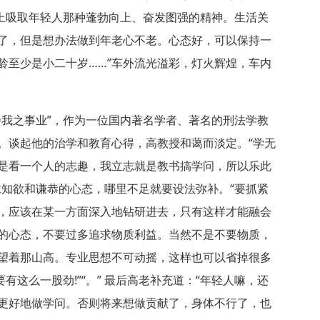
身上吸取年轻人那种蓬勃向上、奋发图强的精神。生活关
了，但是想办法做到年老心不老。心态好，可以保持一
龄至少是小二十岁……”车外流光溢彩，灯火辉煌，车内
乃我之事业”，作为一位国内著名学者、著名的刑法学教
。谈起他的治学和教育心得，高教授和蔼而淡定。“学无
是看一个人的志趣，我立志就是教书搞学问，所以乐此
求知欲和谦恭的心态，哪里不足就要设法弥补。“要抓紧
，应该在某一方面深入地钻研进去，只有这样才能融会
的心态，不要过多追求物质利益。当然不是不要物质，
望着那山高。专业思想不可动摇，这样也可以省掉很多
有这么一股劲!”“。” 最后高老补充道：“年轻人嘛，还
更好地做学问。否则将来想做贡献了，身体不行了，也