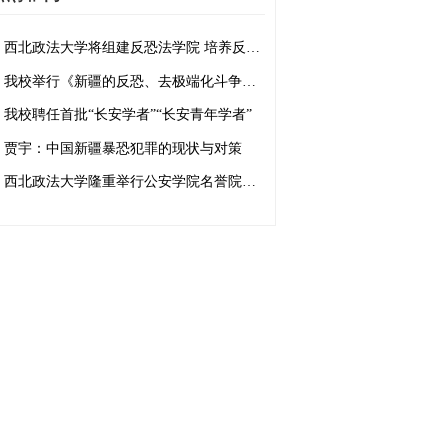
西北政法大学将组建反恐法学院 培养反恐法治人才
我校举行《新疆的反恐、去极端化斗争与人权保障》白皮书学习座谈会
我校聘任首批“长安学者”“长安青年学者”
贾宇：中国新疆暴恐犯罪的现状与对策
西北政法大学隆重举行公安学院名誉院长、客座教授聘任仪式