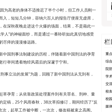
讲座因为高老的身体不适推迟了半个小时，但工作人员刚一
而入，短短几分钟，容纳六百人的报告厅便座无虚席，
，在深秋夜晚走进这个火爆的场面，结果，不是藉此一
纪学人”的神秘面纱，而是通过一番聆听如此真切地感受
栏
躬尽瘁的漫漫修远路。
新中国刑事法制建设的历程，伴随着新中国刑法的孕育
重
老行举间透着饱经风霜后的深邃于宁和。
综
院
国刑事立法的发展”为题，回顾了新中国刑法从无到有，
学
交
校
起草孕育；从依靠政策处理案件到有关罪名、刑种、量
校
定稿，25个风雨春秋，38次草拟修订，期间经历了“反
媒
，一次次，起草工作被中断，一次次，修改稿被束之高阁。