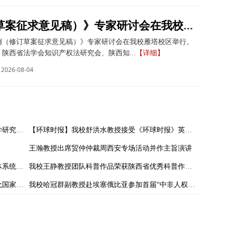
《著作权法实施条例（修订草案征求意见稿）》专家研讨会在我校举办
例（修订草案征求意见稿）》专家研讨会在我校雁塔校区举行。
陕西省法学会知识产权法研究会、陕西知...
【详细】
2026-08-04
潘俊武教授当选中国太平洋学会自然资源法学研究分会副会长
【环球时报】我校舒洪水教授接受《环球时报》英文版采访
王瀚教授出席贸仲仲裁周西安专场活动并作主旨演讲
我校徐芳宁副教授荣获2024年全省教科文卫体系统优秀调研报告和工运理论研究成果二等奖
我校王静教授团队科普作品荣获陕西省优秀科普作品三等奖
我校李其瑞教授整理的《李有棻集》成功获批国家古籍整理出版资助
我校哈冠群副教授赴埃塞俄比亚参加首届“中非人权研讨会”