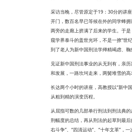
采访当晚，尽管原定于19：30分的
开门，数百名早已等候在外的同学蜂拥
两旁的走廊上挤满了后来的学生。于是
窥学界泰斗的盖世光环，不是一撩“世
到了老人为新中国刑法学殚精竭虑、鞠
见证新中国刑法事业的从无到有，亲历
和发展，一路坎坷走来，两鬓堆雪的高
长达两个小时的讲座，高教授以“新中
从粗到精的演变历程。
从屈指可数的几部单行刑法到刑法典的
刑幅度的总结，再从刑法的起草到最后的
右斗争”、“四清运动”、“十年文革”