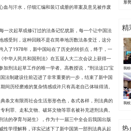
形
心血与汗水，仔细汇编和装订成册的草案及意见被作废
精
前每一次起草或修订过的法条记忆犹新，每一个让中国法
地感受到，这种回顾不是在简单地历数法条变迁，这分
跨入了1978年，新中国站在了历史的转折点，终于，一
《中华人民共和国刑法》在五届人大二次会议上获得一
参加刑法起草工作的唯一学者。高教授说，“刑法这口‘宝
让中国法制建设往前迈进了非常重要的一步，结束了新中国
，期间历经磨难的复杂情感或许只有高老自己体味得清。
法典条文有限而社会生活形形色色，各式各样，刑法典的
冒专利罪、走私文物、破坏文物等罪名被补充进刑法典。
刑法的孕育与诞生》，作为十一届三中全会后我国出版
热
威性学理解释，详实记述下了新中国第一部刑法典从起