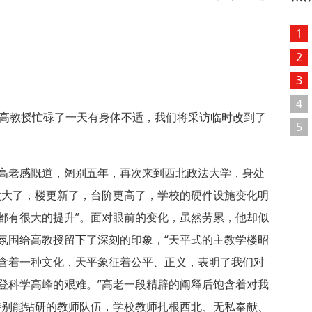
1
2
3
4
到高教授忙碌了一天有身体不适，我们将采访临时改到了
5
高老感慨道，阔别五年，再次来到西北政法大学，身处
太大了，楼更新了，台阶更高了，学校的硬件设施变化明
都有很大的提升”。面对眼前的变化，虽然劳累，他却似
氛围给高教授留下了深刻的印象，“天平式的主教学楼昭
含着一种文化，天平象征着公平、正义，表明了我们对
登科学高峰的艰难。”高老一段精辟的阐释后饱含着对我
特别能钻研的教师队伍，学校教师扎根西北、无私奉献、