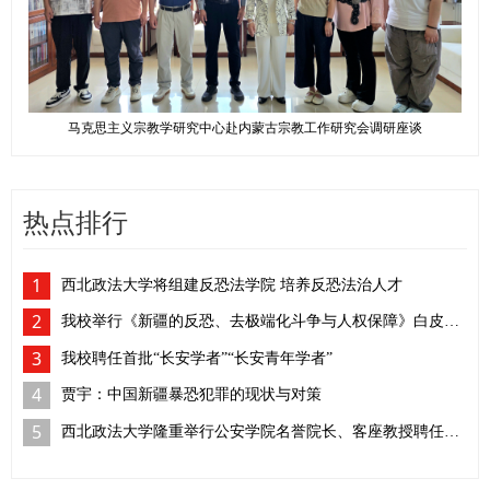
马克思主义宗教学研究中心赴内蒙古宗教工作研究会调研座谈
热点排行
1
西北政法大学将组建反恐法学院 培养反恐法治人才
2
我校举行《新疆的反恐、去极端化斗争与人权保障》白皮书学习座谈会
3
我校聘任首批“长安学者”“长安青年学者”
4
贾宇：中国新疆暴恐犯罪的现状与对策
5
西北政法大学隆重举行公安学院名誉院长、客座教授聘任仪式