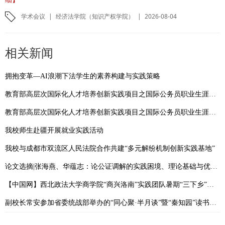
学术会议
|
经济法学院（知识产权学院）
|
2026-08-04
相关新闻
拥抱变革—AI浪潮下法学生的素养构建与实践策略
教育部高层次国际化人才培养创新实践项目之国际公务员职业生涯规划系列讲座—人文社科生也能进国际组织:一条可复制的实习路径
教育部高层次国际化人才培养创新实践项目之国际公务员职业生涯规划系列讲座—从＂导师视角”看国际组织实习:如何拓展自己的国际职业生涯
我校师生赴疆开展就业实践活动
我校与成都市双流区人民法院合作共建“多元解纷机制创新实践基地”
论文选摘|张海燕、华蕴志：论公证调解的实践困境、理论基础与优化路径
【中国网】西北政法大学商学院“商兴洛南”实践团队暑期“三下乡”活动圆满结束
副校长常安参加省委统战部举办的“同心聚·半月谈”暨“秦知园”读书沙龙