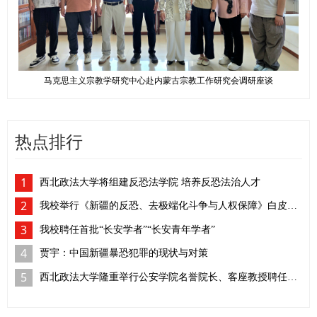
马克思主义宗教学研究中心赴内蒙古宗教工作研究会调研座谈
热点排行
1
西北政法大学将组建反恐法学院 培养反恐法治人才
2
我校举行《新疆的反恐、去极端化斗争与人权保障》白皮书学习座谈会
3
我校聘任首批“长安学者”“长安青年学者”
4
贾宇：中国新疆暴恐犯罪的现状与对策
5
西北政法大学隆重举行公安学院名誉院长、客座教授聘任仪式