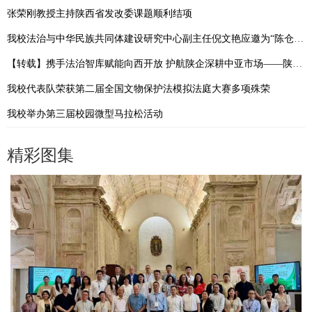
张荣刚教授主持陕西省发改委课题顺利结项
我校法治与中华民族共同体建设研究中心副主任倪文艳应邀为“陈仓发展讲坛”作专题辅导
【转载】携手法治智库赋能向西开放 护航陕企深耕中亚市场——陕西省国际经济合作促进会与中国—中亚法律查明与研究中心签署战略合作协议
我校代表队荣获第二届全国文物保护法模拟法庭大赛多项殊荣
我校举办第三届校园微型马拉松活动
精彩图集