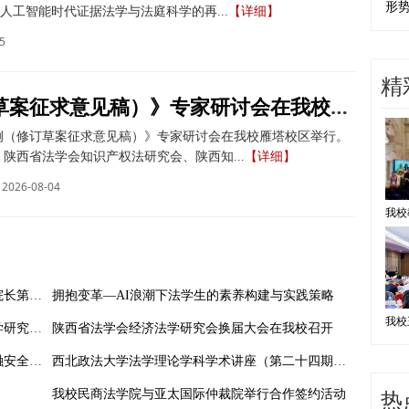
形
人工智能时代证据法学与法庭科学的再...
【详细】
5
精
《著作权法实施条例（修订草案征求意见稿）》专家研讨会在我校举办
例（修订草案征求意见稿）》专家研讨会在我校雁塔校区举行。
陕西省法学会知识产权法研究会、陕西知...
【详细】
2026-08-04
民商法学院举行2025级学生开学典礼暨书记院长第一课
拥抱变革—AI浪潮下法学生的素养构建与实践策略
潘俊武教授当选中国太平洋学会自然资源法学研究分会副会长
陕西省法学会经济法学研究会换届大会在我校召开
经济法学院（知识产权学院）举办大学生金融安全教育活动
西北政法大学法学理论学科学术讲座（第二十四期）《宪法第一句》
热
我校民商法学院与亚太国际仲裁院举行合作签约活动