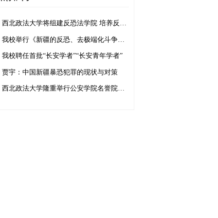
西北政法大学将组建反恐法学院 培养反恐法治人才
我校举行《新疆的反恐、去极端化斗争与人权保障》白皮书学习座谈会
我校聘任首批“长安学者”“长安青年学者”
贾宇：中国新疆暴恐犯罪的现状与对策
西北政法大学隆重举行公安学院名誉院长、客座教授聘任仪式