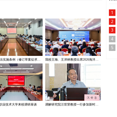
1
2
3
4
5
《著作权法实施条例（修订草案征求意见稿）》专家研讨会在我校举办
我校王瀚、王泽林教授出席2026海洋治理与发展学术论坛
职业技术大学来校调研座谈
调解研究院汪世荣教授一行参加新时代“枫桥经验”与社会治理法治体系建设学术研讨会