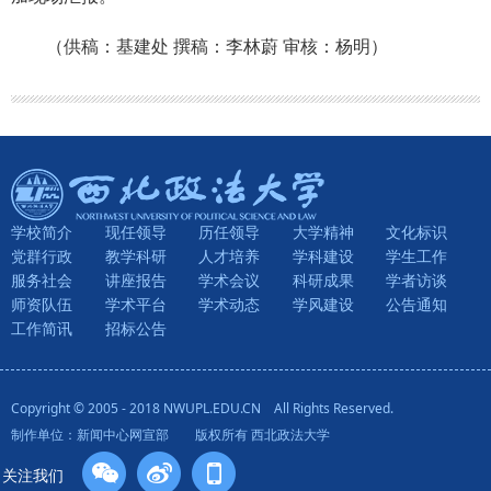
（供稿：基建处 撰稿：李林蔚 审核：杨明）
学校简介
现任领导
历任领导
大学精神
文化标识
党群行政
教学科研
人才培养
学科建设
学生工作
服务社会
讲座报告
学术会议
科研成果
学者访谈
师资队伍
学术平台
学术动态
学风建设
公告通知
工作简讯
招标公告
Copyright © 2005 - 2018 NWUPL.EDU.CN All Rights Reserved.
制作单位：新闻中心网宣部 版权所有 西北政法大学
关注我们