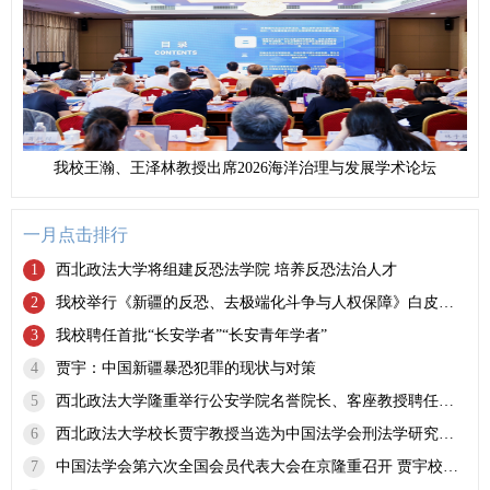
我校王瀚、王泽林教授出席2026海洋治理与发展学术论坛
一月点击排行
1
西北政法大学将组建反恐法学院 培养反恐法治人才
2
我校举行《新疆的反恐、去极端化斗争与人权保障》白皮书学习座谈会
3
我校聘任首批“长安学者”“长安青年学者”
4
贾宇：中国新疆暴恐犯罪的现状与对策
5
西北政法大学隆重举行公安学院名誉院长、客座教授聘任仪式
6
西北政法大学校长贾宇教授当选为中国法学会刑法学研究会副会长
7
中国法学会第六次全国会员代表大会在京隆重召开 贾宇校长当选为常务理事、王瀚副校长当选为理事