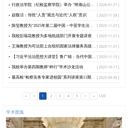
[ 2026-01-21 ]
行政法学院（纪检监察学院）举办 “终南山公法学术沙龙”
[ 2025-11-28 ]
赵馥洁：传统“人贵”观念与近代“人权”意识
[ 2025-11-27 ]
陈玺教授为“2025年第二届中国－中亚学生法律文化研习营”中亚师生开展习近平法治思想专题讲座
[ 2025-11-21 ]
我校彭瑞花教授为多地统战部门开展专题讲座
[ 2025-11-21 ]
王瀚教授为司法部上合组织国家法律服务高级研修班作专题讲座
[ 2025-11-15 ]
【习近平法治思想大讲堂】鲁广锦：当代中国自主人权知识体系建构逻辑研究
[ 2025-10-17 ]
我校举办第四期教师“梓行”学术沙龙活动
[ 2025-09-30 ]
最高检“检察实务专家进校园”系列讲座第11期开讲：最高人民检察院党组成员、副检察长苗生明作专题授课
«
<
1
2
3
4
5
>
»
1/20
学术图集