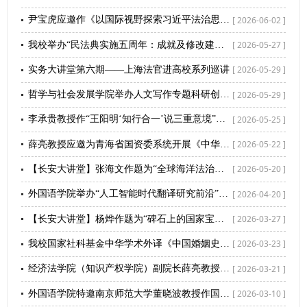
[ 2026-06-02 ]
尹宝虎应邀作《以国际视野探索习近平法治思想体系化、学理化阐释，加快构建中国法学自主知识体系》专题讲座
[ 2026-05-27 ]
我校举办“民法典实施五周年：成就及修改建议”学术讲座
[ 2026-05-29 ]
实务大讲堂第六期——上海法官进高校系列巡讲
[ 2026-05-29 ]
哲学与社会发展学院举办人文写作专题科研创新工作坊
[ 2026-05-25 ]
李承贵教授作“王阳明‘知行合一’说三重意境”学术讲座
[ 2026-05-22 ]
薛亮教授应邀为青海省国资委系统开展《中华人民共和国生态环境法典》专题培训
[ 2026-05-20 ]
【长安大讲堂】张海文作题为“全球海洋法治理的若干问题及其影响”专题讲座
[ 2026-04-20 ]
外国语学院举办“人工智能时代翻译研究前沿”学术讲座
[ 2026-03-27 ]
【长安大讲堂】杨烨作题为“碑石上的国家宝藏”专题讲座
[ 2026-03-23 ]
我校国家社科基金中华学术外译《中国婚姻史》英译项目开题报告会顺利举行
[ 2026-03-21 ]
经济法学院（知识产权学院）副院长薛亮教授应邀赴“检佑秦川大讲堂”作专题辅导报告
[ 2026-03-10 ]
外国语学院特邀南京师范大学董晓波教授作国家社科基金申报专题讲座