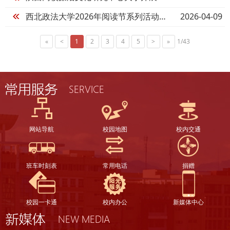
2026-04-09
西北政法大学2026年阅读节系列活动预告
«
<
1
2
3
4
5
>
»
1/43
网站导航
校园地图
校内交通
班车时刻表
常用电话
捐赠
校园一卡通
校内办公
新媒体中心