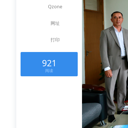
Qzone
网址
打印
921
阅读