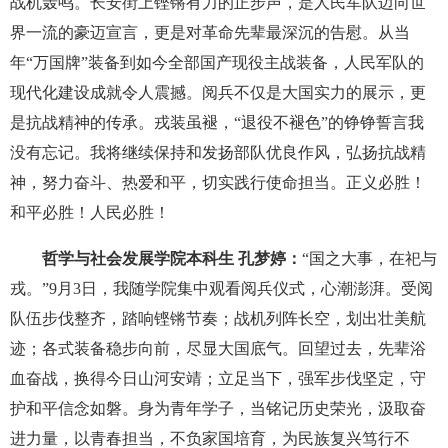
战机轰鸣。长安街上铿锵有力的正步声，是人民军队迈向世
界一流的豪迈宣言，更是对革命先辈最深沉的告慰。从当
年“万国牌”装备到如今全部国产现役主战装备，人民军队的
现代化建设成就令人震撼。阅兵不仅是大国实力的展示，更
是抗战精神的传承。戎装虽褪，“退役不褪色”的铮铮誓言我
没有忘记。我将继续保持和发扬部队优良作风，弘扬抗战精
神，努力奋斗、热爱和平，切实践行使命担当。正义必胜！
和平必胜！人民必胜！
哲学与社会发展学院本科生 孔梦婷：
“国之大事，在祀与
戎。”9月3日，我随学院集中观看阅兵仪式，心潮澎湃。受阅
队伍步伐整齐，踏响铿锵节奏；战机列阵长空，划出壮美航
迹；各式装备稳步向前，尽显大国底气。回望过去，先辈浴
血奋战，换得今日山河安靖；立足当下，强军步伐坚定，守
护和平信念如磐。身为青年学子，当铭记历史荣光，汲取奋
进力量，以青春担当，不负家国培育，为民族复兴笃行不