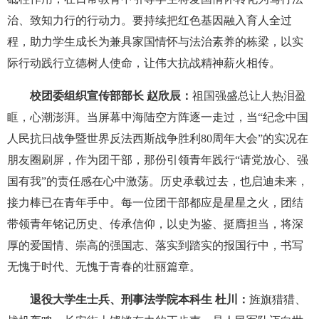
治、致知力行的行动力。要持续把红色基因融入育人全过
程，助力学生成长为兼具家国情怀与法治素养的栋梁，以实
际行动践行立德树人使命，让伟大抗战精神薪火相传。
校团委组织宣传部部长 赵欣辰：
祖国强盛总让人热泪盈
眶，心潮澎湃。当屏幕中海陆空方阵逐一走过，当“纪念中国
人民抗日战争暨世界反法西斯战争胜利80周年大会”的实况在
朋友圈刷屏，作为团干部，那份引领青年践行“请党放心、强
国有我”的责任感在心中激荡。历史承载过去，也启迪未来，
接力棒已在青年手中。每一位团干部都应是星星之火，团结
带领青年铭记历史、传承信仰，以史为鉴、挺膺担当，将深
厚的爱国情、崇高的强国志、落实到踏实的报国行中，书写
无愧于时代、无愧于青春的壮丽篇章。
退役大学生士兵、刑事法学院本科生 杜川
：
旌旗猎猎、