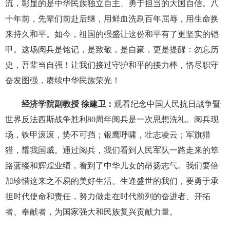
流，彰显的是中华民族独立自主、勇于担当的大国自信。八
十年前，先辈们前赴后继，用鲜血洗刷百年屈辱，用生命换
来持久和平。如今，祖国的强盛让这份和平有了更坚实的铠
甲。这场阅兵是铭记，是致敬，是自豪，更是提醒：勿忘历
史，吾辈当自强！让我们接过守护和平的接力棒，恪尽职守
奋发图强，赓续中华民族荣光！
经济学院副教授 徐建卫：
观看纪念中国人民抗日战争暨
世界反法西斯战争胜利80周年阅兵是一次思想洗礼。阅兵现
场，铁甲滚滚，势不可挡；银鹰呼啸，壮志凌云；军旗猎
猎，耀我国威。通过阅兵，我们看到人民军队一路走来的筚
路蓝缕和辉煌业绩，看到了中华儿女的昂扬志气。我们要倍
加珍惜这来之不易的美好生活。生逢盛世的我们，要勇于承
担时代使命和责任，努力做走在时代前列的奋进者、开拓
者、奉献者，为国家强大和民族复兴贡献力量。