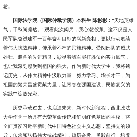
怠。
国际法学院（国际仲裁学院）本科生 陈彬彬：
“天地英雄
气，千秋尚凛然。”观看此次阅兵，我心潮澎湃。这不仅是人
民军队奋进建军一百年奋斗目标的崭新亮相，更以行动赓续
着伟大抗战精神，传承着不朽的民族精神。受阅部队的威武
雄壮、装备的先进精良，彰显着我军能打胜仗的实力底气，
也让我深刻感受到祖国的强大。作为新时代大学生，我将铭
记历史，从伟大精神中汲取力量，努力学习、增长才干，为
祖国的繁荣昌盛贡献力量，让青春在强国建设、民族复兴的
实践中绽放光彩。
历史承载过去，也启迪未来。新时代新征程，西北政法
大学作为一所具有光荣革命传统和鲜明红色基因的学校，将
全面贯彻习近平新时代中国特色社会主义思想，坚持党的领
导，传承和弘扬伟大抗战精神，踔厉奋发、勇毅前行，培养