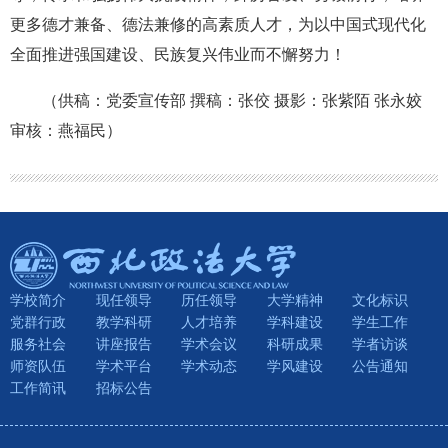
更多德才兼备、德法兼修的高素质人才，为以中国式现代化
全面推进强国建设、民族复兴伟业而不懈努力！
（供稿：党委宣传部 撰稿：张佼 摄影：张紫陌 张永姣
审核：燕福民）
学校简介
现任领导
历任领导
大学精神
文化标识
党群行政
教学科研
人才培养
学科建设
学生工作
服务社会
讲座报告
学术会议
科研成果
学者访谈
师资队伍
学术平台
学术动态
学风建设
公告通知
工作简讯
招标公告