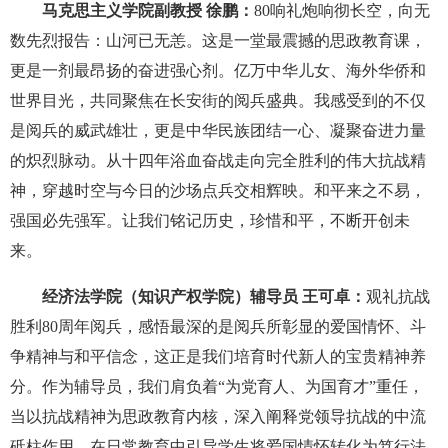
马克思主义学院副教授 徐鹏：
80响礼炮响彻长空，向无
数先烈报告：山河已无恙。这是一堂最震撼的思政教育课，
更是一剂最昂扬的奋进强心剂。亿万中华儿女、海外华侨和
世界目光，共同聚焦在长安街的阅兵盛典。我感受到的不仅
是阅兵的威武雄壮，更是中华民族团结一心、凝聚奋进力量
的炽烈脉动。从十四年浴血奋战走向完全胜利的伟大抗战精
神，穿越时空与今日的沙场点兵交相辉映。和平来之不易，
强国必先强军。让我们铭记历史，珍惜和平，不断开创未
来。
经济法学院（知识产权学院）辅导员 王可卓：
观礼抗战
胜利80周年阅兵，感悟最深的是阅兵所彰显的爱国情怀、斗
争精神与和平信念，这正是我们培育时代新人的宝贵精神养
分。作为辅导员，我们肩负着“为党育人、为国育才”重任，
当以抗战精神为思政教育内核，深入阐释党领导抗战的中流
砥柱作用，在日常教育中引导学生将爱国情怀转化为笃行法