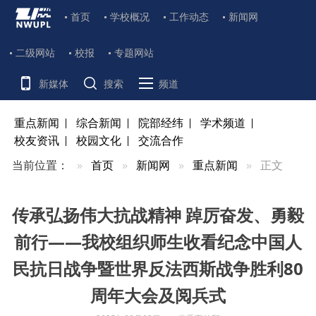
首页
学校概况
工作动态
新闻网
二级网站
校报
专题网站
新媒体
搜索
频道
重点新闻
综合新闻
院部经纬
学术频道
校友资讯
校园文化
交流合作
当前位置：
首页
新闻网
重点新闻
正文
传承弘扬伟大抗战精神 踔厉奋发、勇毅
前行——我校组织师生收看纪念中国人
民抗日战争暨世界反法西斯战争胜利80
周年大会及阅兵式