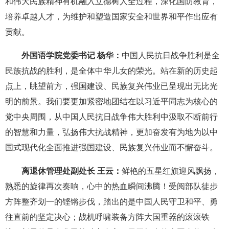
和伟大民族精神有机融入立德树人全过程，深化国防教育，
培养卓越人才，为维护和塑造国家安全和世界和平作出应有
贡献。
外国语学院党委书记 杨华：
中国人民抗日战争胜利是全
民族抗战的胜利，是全体中华儿女的荣光。站在新的历史起
点上，眺望前方，强国建设、民族复兴伟业已呈现出无比光
明的前景。我们要更加紧密地团结在以习近平同志为核心的
党中央周围，从中国人民抗日战争伟大胜利中汲取不断前行
的智慧和力量，弘扬伟大抗战精神，更加奋发有为地为以中
国式现代化全面推进强国建设、民族复兴伟业而不懈奋斗。
离退休管理处副处长 王云：
鲜艳的五星红旗迎风飘扬，
熟悉的旋律再次奏响，心中的热血瞬间沸腾！受阅部队徒步
方阵整齐划一的铿锵步伐，踏出的是中国人民守卫和平、勇
往直前的坚定决心；战机呼啸装备方阵大国重器的滚滚铁