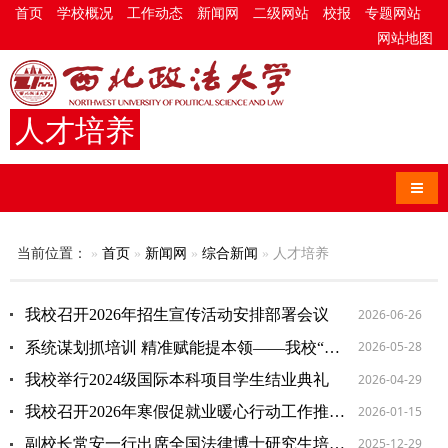
首页
学校概况
工作动态
新闻网
二级网站
校报
专题网站
网站地图
人才培养
导航
当前位置：
首页
新闻网
综合新闻
人才培养
2026-06-26
我校召开2026年招生宣传活动安排部署会议
2026-05-28
系统谋划抓培训 精准赋能提本领——我校“干部大讲堂”正式开讲
2026-04-29
我校举行2024级国际本科项目学生结业典礼
2026-01-15
我校召开2026年寒假促就业暖心行动工作推进会
2025-12-29
副校长常安一行出席全国法律博士研究生培养工作会议