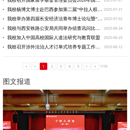
2025-07-31
我校召开国家留学基金管理委员会2026年国别和区域研究人才支持计划申报工作线上推进会
2025-07-31
我校杨博文博士赴巴西参加第二届“中拉人权圆桌会”
2025-07-02
我校举办第四届长安经济法青年博士论坛暨“经邦济世”青年学术奖学金颁奖典礼
2025-06-24
我校与西安铁路公安局共同举办侦查讯问比武活动
2025-06-25
我校加入中国高校国际人道法研究与教育联盟
2025-06-12
我校召开涉外法治人才订单式培养专题工作会议
«
<
1
2
3
4
5
>
»
1/10
图文报道