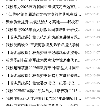
2025-12-27
我校举办2025陕西省国际组织实习专题宣讲活动
2025-11-21
“安理杯”第九届法律文书大赛颁奖典礼在我校举行
2025-11-17
聚焦质量提升 共筑法治人才高地——我校召开2025年博士研究生培养质量提升专题会议
2025-11-13
我校举行2025年新入职教师岗前培训开班仪式暨师德师风专题讲座
2025-11-13
【听讲思政课】校长范九利为新生讲授专题思政课
2025-11-12
我校受赠设立“王振河教授及弟子证据法学科发展基金” 助推证据法学发展
2025-11-07
【听讲思政课】校党委副书记郭武军讲授专题思政课
2025-11-07
校党委副书记张军政为民商法学院师生代表宣讲党的二十届四中全会精神
2025-11-06
我校超额获批2025年教育部“创新型人才国际合作培养项目”国家公派人员资格
2025-10-30
【听讲思政课】校党委书记赵万东讲授专题思政课
2025-10-25
【听讲思政课】校党委副书记、纪委书记、监察专员刘志彬讲授专题思政课
2025-09-18
我校2025年“国际组织法治人才培养项目”15名硕士研究生顺利抵美开启沉浸式学习之旅
2025-09-05
我校“国际化人才培养计划”2025年暑期项目圆满落幕