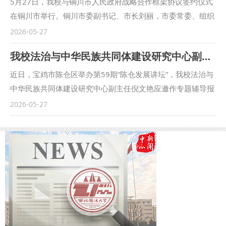
5月27日，我校与铜川市人民政府战略合作框架协议签约仪式
支持，并介绍了陕西省目前此项工作各项成果，最后就联盟成
在铜川市举行。铜川市委副书记、市长刘丽，市委常委、组织
立提出了指导性意见。 作为全国法律援助志愿服务联盟西北
部部长王廷栋，校党委书记赵万东、副校长常安出席活动。铜
2026-05-27
片区牵头高校，我校将切实履行牵头职责，做好成立大会的各
川市政府党组成员、副市长李鹏主持会议。 王廷栋介绍了铜
我校法治与中华民族共同体建设研究中心副主任倪文艳应邀为“陈仓发展讲坛”作专题辅导
项筹备工作，全力以赴办好大会。 （供稿：校团委 撰稿：赵
川市发展情况，常安介绍了调研目的及双方合作情况，铜川市
欣辰 审核：秦音）
司法局党组书记、局长王昕介绍了法治铜川建设情况。 赵万
近日，宝鸡市陈仓区举办第59期“陈仓发展讲坛”，我校法治与
东对铜川市委、市政府长期以来给予学校发展的关心和支持表
中华民族共同体建设研究中心副主任倪文艳应邀作专题辅导报
示感谢。他表示，学校将充分发挥学科与人才优势，围绕打造
告。陈仓区政府副区长张继军主持报告会，全体在家区级领
2026-05-27
红色法治文化品牌、做好产业转型法治保障、推进法治化营商
导，区级各部门主要负责人，各镇（街）党（工）委书记、统
环境建设、提升基层社会治理水平、加强干部教育培训等方
战委员、民族宗教工作分管领导130余人参加活动。 倪文艳以
面，全面深化校地合作，在服务法治铜川、平安铜川建设中，
学习贯彻《民族团结进步促进法》，推进中华民族共同体建设
提升学校人才培养、科学研究、学科建设和社会服务水平，推
为主题作专题辅导。讲座紧密结合新时代党的民族工作新形
动学校事业高质量发展。 刘丽对我校在服务地方法治建设、
势，深入阐释法律立法背景、立法需求与立法过程，逐条细致
基层社会治理、干部教育培训等方面给予的大力支持表示感
解读《民族团结进步促进法》条文内容，精准讲解法律实施重
谢。她表示，铜川与我校渊源深厚、情谊绵长，长期保持着密
点难点问题，兼具理论高度与实践指导性。 会后，区委副书
切的合作交流。当前，铜川正处在建设西部产业转型升级示范
记、区长马小锋，张继军就全区深入学习贯彻《民族团结进步