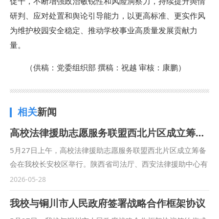
促干，不断增强政治敏锐性和风险洞察力，持续提升舆情
研判、应对处置和舆论引导能力，以更高标准、更实作风
为维护校园安全稳定、推动学校事业高质量发展贡献力
量。
（供稿：党委组织部 撰稿：祝越 审核：康鹏）
相关
新闻
高校法律援助志愿服务联盟西北片区成立筹备会在我校举行
5月27日上午，高校法律援助志愿服务联盟西北片区成立筹备
会在我校长安校区举行。陕西省司法厅、西安法律援助中心有
关负责同志来校参会。校党委副书记郭武军、副校长张荣刚出
2026-05-28
席会议，校团委全体干部参加会议。 会上，郭武军、张荣刚
我校与铜川市人民政府签署战略合作框架协议
分别介绍了我校在法律援助志愿服务、实践教学与阵地建设等
方面的工作情况。司法厅及法援中心参会同志就联盟成立表示