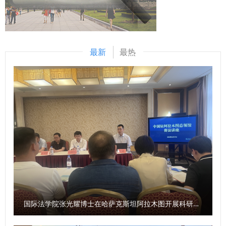
城市的重要阶段，需要更高水平法治建设赋能经济社会高质量
促进法》，进一步铸牢中华民族共同体意识，全力推进中华民
发展。期待双方在已有合作成果基础上，进一步聚焦铜川法治
族共同体建设与倪文艳进行座谈交流。 （供稿：党委统战部
建设现实需求，开展全方位、深层次的合作交流，推动法治铜
撰稿：娄佳 审核：燕福民）
川、平安铜川建设行稳致远。 在双方共同见证下，常安与李
最新
最热
鹏代表双方签署协议。 签约仪式前，赵万东一行前往锦园社
区、政务服务大厅、法治宣传教育实践中心参观调研。 铜川
市直有关部门、市中级人民法院、市人民检察院和我校相关职
能部门、学院主要负责人参加签约仪式。 （供稿：党政办公
室 撰稿：冯晨光 审核：刘淑宝）
国际法学院张光耀博士在哈萨克斯坦阿拉木图开展科研与社会服务活动