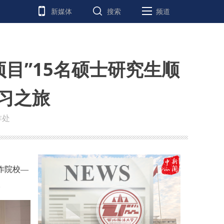
新媒体
搜索
频道
项目”15名硕士研究生顺
习之旅
作处
作院校—
。