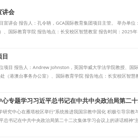
宣讲会
目宣讲会 报告人：孔令聃，GCA国际教育集团项目主管。 举办单位
、国际教育学院 报告地点：长安校区智慧教室 报告时间：2025年1
项目
目 报告人：Andrew Johnston，英国华威大学法学院教授、国
作处（港澳台事务办公室）、国际教育学院 报告地点：长安校区智慧教
12:00
学研究中心在雁塔校区举行“系统推进我国宗教中国化 积极引导宗教
平总书记在中共中央政治局第二十二次集体学习会议上的讲话精神”
持会议，校党委副书记、马克思主义宗教学研究中心常务副主任张军
中心的工作给予肯定，并从站稳立场、坚定信仰，防范宗教渗透，推