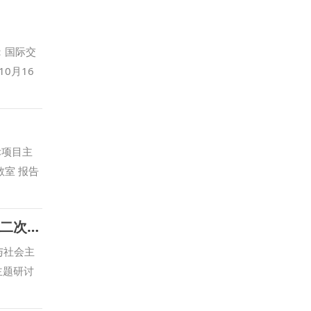
：国际交
0月16
际项目主
室 报告
马克思主义宗教学研究中心专题学习习近平总书记在中共中央政治局第二十二次集体学习时的重要讲话精神
与社会主
主题研讨
政出席会
动宗教工