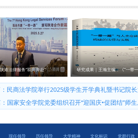
示，要注重系统观念，立足国家级宗教工作特色智库建设需要，将宗
究队伍建设；要不断提高政治站位，始终坚持正确的政治方向、价值
为；要以问题为导向，学习贯彻习近平总书记关于宗教工作的重要论
服务党的宗教工作。 与会人员集体学习了习近平总书记在中共中央
精神。彭瑞花教授汇报了马克思主义宗教学研究中心近期工作情况，
作的主线、依法治理宗教事务、加强宗教工作队伍建设、进一步加强
员、2025年度课题负责人等分别围绕学习内容进行交流发言。 （供
 撰稿：彭瑞花 审核：李政敏）
陕港法律服务“双向奔赴”
篇：
民商法学院举行2025级学生开学典礼暨书记院
篇：
国家安全学院党委组织召开“迎国庆•促团结”师
现任领导
历任领导
大学精神
文化标识
党群行政