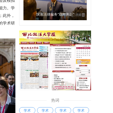
会及模拟
能力。学
陕港法律服务“双向奔赴”
；此外，
的学术研
热词
学术
学术
学术
学术