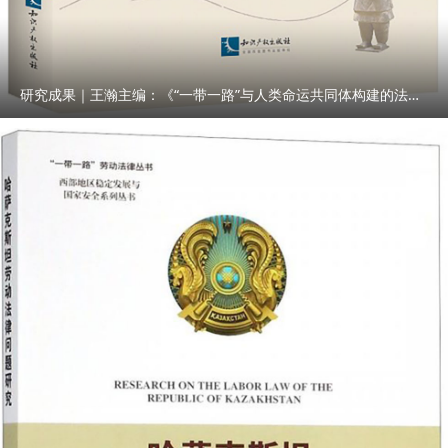
研究成果｜王瀚主编：《“一带一路”与人类命运共同体构建的法律与实践》