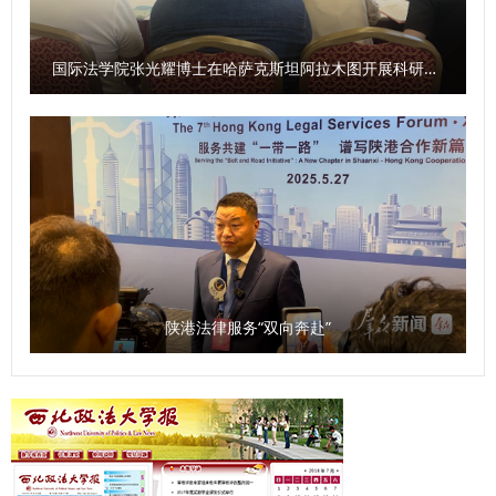
沟通对接机制、分阶段推进各项合作落地达成初步共识。 访
问期间，白桦·查德威克一行参观了我校校史馆与西汉御史大
夫张汤墓遗址陈列馆。 （供稿：国际交流与合作处 撰稿：李
国际法学院张光耀博士在哈萨克斯坦阿拉木图开展科研与社会服务活动
泽西 审核：王莹莹）
陕港法律服务“双向奔赴”