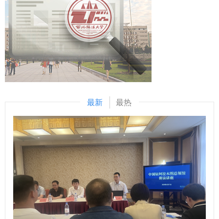
展路径契合，合作空间广阔，希望双方进一步丰富校际互动形
教师能力提升保驾护航。 （供稿：公安学院（公共安全法学
式、拓宽合作领域，在贯通式人才培养、跨学科科研合作等方
院） 撰稿：李莉 审核：上官亚敏）
面不断拓展合作深度，构建多层次、常态化的合作交流机制，
力争打造中加高等教育协同育人的示范样板，为推进中加新型
战略伙伴关系注入新的活力。 白桦·查德威克对我校的热情接
待表示感谢，并介绍了汤姆逊大学近年来在学科建设、国际化
办学及产学研合作等方面的发展情况。她表示，汤姆逊大学致
力于拓展与我校在多学科领域的深度合作，期待以本次会谈为
最新
最热
契机，进一步加强双方沟通对接，推动人才培养、学术交流、
教师互访等领域务实合作落地见效。 座谈环节，单文华表
示，基于我校对加合作既有实践与双方学科特色，可搭建双向
贯通的人才联合培养体系，通过多层次联合培养项目与常态化
教师互访机制，推动师资与人才资源双向流动，聚焦跨境经贸
规则、数字治理、商事仲裁等前沿领域，联合开展课题研究、
共同举办学术论坛，为中加跨境经贸法治实践提供系统性智力
支撑。与会双方围绕合作细节进行了充分交流，就建立常态化