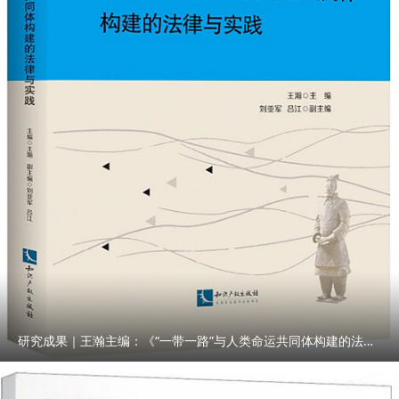
研究成果｜王瀚主编：《“一带一路”与人类命运共同体构建的法律与实践》