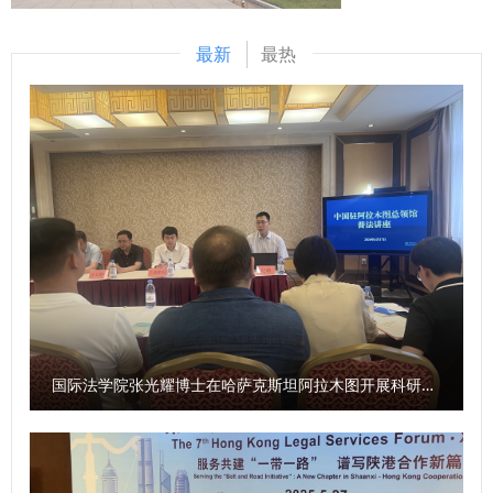
内相关职能部门主要负责人及政治与公共管理学院师生代表40
学校高质量发展贡献更大力量。 单文华在主持会议时表示，
余人参加会议。 （供稿：政治与公共管理学院 撰稿：梁娟娟
青年教师是学校事业发展的生力军，学校将持续拓宽沟通交流
最新
最热
审核：李小巍）
渠道，倾听青年教师发展诉求，聚力破解青年教师成长发展中
的堵点难点。希望广大青年教师立足岗位、锐意进取，以青春
之智筑牢学术之基，积极为学校改革发展建言献策。 与会青
年教师代表分享各自科研成长经验，梳理遇到的瓶颈难题，并
围绕强化有组织科研、完善课题申报指导、优化考核评价机
制、畅通资源对接渠道、搭建学术交流平台等方面提出意见建
议。 相关职能部门负责人，各教学科研单位教师代表参加座
谈。 （供稿：科研处 撰稿：吕叔阳 审核：倪楠）
国际法学院张光耀博士在哈萨克斯坦阿拉木图开展科研与社会服务活动