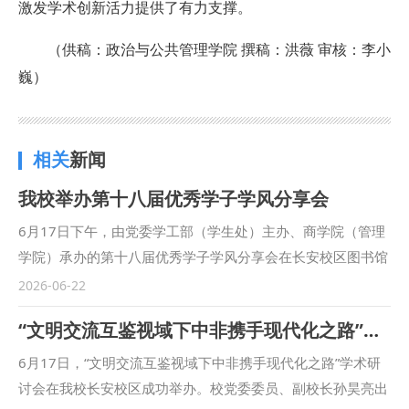
激发学术创新活力提供了有力支撑。
（供稿：政治与公共管理学院 撰稿：洪薇 审核：李小
巍）
相关
新闻
我校举办第十八届优秀学子学风分享会
6月17日下午，由党委学工部（学生处）主办、商学院（管理
学院）承办的第十八届优秀学子学风分享会在长安校区图书馆
一楼学术报告厅举行。有关部门和学院负责人及学生代表共计
2026-06-22
200余人参加活动。 分享会上，党委学工部部长蒋国纲肯定了
“文明交流互鉴视域下中非携手现代化之路”学术研讨会成功举办
举办优秀学子分享会在落实立德树人根本任务、加强学风建设
中的重要作用。他寄语广大同学，要见贤思齐，向榜样学习，
6月17日，“文明交流互鉴视域下中非携手现代化之路”学术研
汲取奋进力量；要脚踏实地，练就本领，夯实学业根基；要胸
讨会在我校长安校区成功举办。校党委委员、副校长孙昊亮出