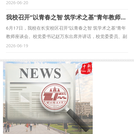
怀家国，勇担时代使命，将个人成长融入国家发展大局。 在
席并致辞，本次会议由科研处、政治与公共管理学院举办，立
2026-06-20
经验分享环节，来自15个学院的优秀毕业生代表分别从学习方
足非洲研究院平台建设，围绕中非现代化共建、经贸合作、公
我校召开“以青春之智 筑学术之基”青年教师座谈会
法、科研竞赛、职业规划、社会实践、公考心得等方面，分享
共安全、民生发展等领域开展多维度研讨。 孙昊亮在致辞中
了各自在校期间的成长经历与成功经验，用优异的成绩点燃了
表示，中非交往是文明间的对话，文明互鉴精神是在现代化进
6月17日，我校在长安校区召开“以青春之智 筑学术之基”青年
台下学子的追梦热情。作为我校深化校风学风建设的品牌活
程中焕发出的新光彩，政治与公共管理学院充分发挥优势，深
教师座谈会。校党委书记赵万东出席并讲话，校党委委员、副
动，优秀学子学风分享会已连续举办十七届，240多名西法大
度融合政治学治理视角与完整法学学科体系，将非洲研究院平
校长单文华主持会议。 赵万东充分肯定我校青年教师的精神
2026-06-19
优秀学子通过这个舞台分享先进事迹，展现朋辈榜样力量，激
台建设嵌入学院学科发展、人才培育、咨政研究全过程，持续
风貌和突出业绩。他表示，大家紧盯学术前沿，坚持问题导
励广大学生践行“勤学、善思、笃行”的优良校风学风，引导广
完善运行机制、拓展研究维度、丰富学术成果，循序渐进塑强
向，深耕科研创新，产出了一批高水平成果，为学校内涵建设
大青年学生在见贤思齐中砥砺前行，在乐学奋进中练就本领。
特色品牌智库，期盼与会专家畅抒真知、建言献策，共研共谋
提供了有力支持。他强调，针对青年教师提出的急难愁盼问题
分享会前，党委学工部部长蒋国纲、商学院党委书记燕楠为优
中非深度合作新路径，以文明互鉴扬风帆，以友好协作划双
和意见建议，各部门要认真听取、跟踪推动、全力解决，进一
秀毕业生代表颁发纪念品，勉励他们不负韶华，以奋斗姿态开
桨，同心携手奔赴中非共同现代化之路。 主旨发言阶段，与
步提升人才服务水平，加大科研创新支持保障力度，完善青年
启人生新征程。 （供稿：党委学工部 撰稿：席捷 审核：蒋国
会学者就中非现代化共识与协同发展前景、民间商会助力中非
人才培育机制，全面助力青年教师成长发展。他勉励青年教
纲）
命运共同体的实践路径、中非合作框架下我国在非安全利益协
师，要立足国家重大战略和地方发展需求，深化有组织科研，
作保护机制及我校非洲研究院建设与布局展望等交流观点。
促进学术研究提质增效；要善于运用新兴技术赋能教育教学，
吉布提青年学者布尔汉·阿卜迪、湖北省非洲民间商会书记严
不断增强育人实效；要严守学术准则，涵养优良师德师风；要
雄、在非中资企业广州博美瑞国际贸易有限公司代表陈锋、校
主动融入学校发展大局，以优异实绩献礼90周年校庆，为推动