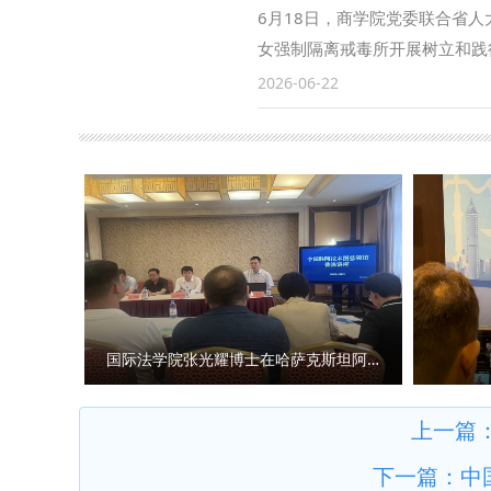
型结构，切实推动法学教育、科
条”实践路径，把成长成才同树
6月18日，商学院党委联合省
导服务，促进毕业生高质量充分
长为德法兼修的高素质法治人才
女强制隔离戒毒所开展树立和践
国际法学院（国际仲裁学院） 撰
全教育宣讲团“先进个人”的颁
公厅信息网络处处长刘潮、学院
2026-06-22
定了国家安全教育宣讲团有关工
地参观监区和禁毒警示教育基地
线，持续打造具有西法大特色的
刻忏悔自身因理想信念动摇、政
者。 （供稿：国家安全学院（反
员敲响警钟。 通过本次活动，
断强化法治思维、底线思维，牢
为国育才初心使命，把警示教育
力量。 （供稿：商学院（管理学
国际法学院张光耀博士在哈萨克斯坦阿拉木图开展科研与社会服务活动
上一篇
下一篇：
中