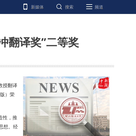
新媒体
搜索
频道
冲翻译奖”二等奖
教授翻译
》英文版）荣
造性，推
思想。经