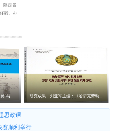
化就业指
，努力成
、陕西省
（供稿：
彰国家安
任毅、办
刚充分肯
体人员实
根基层一
说法，深
积极践行
为在场人
根弦，不
党育人、
发展贡献
研究成果｜王瀚主编：《“一带一路”与人类命运共同体构建的法律与实践》
研究成果｜刘亚军主编：《哈萨克劳动法律问题研究》
题思政课
决赛顺利举行