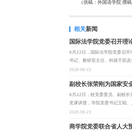
（供稿：外国语学院 撰稿
相关
新闻
国际法学院党委召开理
6月22日，国际法学院党委召
书记、教研室主任、科级干部及
书记在《求是》杂志发表的重要
2026-06-23
习了省委书记赵一德同志在西安
副校长张荣刚为国家安
结合思想认识和工作实际，深入
展、保障毕业生高质量充分就业
6月22日，校党委委员、副校
党建思想的丰富内涵与重大意义
党课讲授，学院党委书记王聪、
业保障机制，切实把学习成果转
成员参加活动。 张荣刚围绕“出
2026-06-23
把学习贯彻习近平党建思想作为
高校和国家安全领域近年来典型
建引领学院事业高质量发展；要
记关于树立和践行正确政绩观的