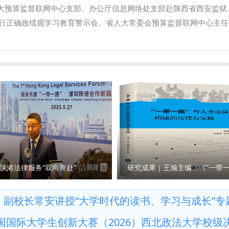
技赋能、人才成长深度融合；要聚焦涉外法治专业人才供需对接，强
立和践行正确政绩观深度融合，以坚强的党性、正确的三观砥砺奋进
人大预算监督联网中心支部、办公厅信息网络处支部赴陕西省西安监狱
就业，为法治陕西、法治中国建设输送更多高素质涉外法治人才。 
。 专题党课前，学院举行了国家安全教育教学基地讲解团聘任暨表
行正确政绩观学习教育警示会。省人大常委会预算监督联网中心主任
稿：韩潇 审核：李立）
奖仪式，王聪宣读了学院有关决定，张荣刚为学生代表颁发证书。 张荣
领导班子成员及双方单位40余名党员干部、师生代表参加活动。 全
作和育人成效。他勉励获聘获奖学生，希望同学们筑牢思想根基，扎
，深入了解毒品对个人、家庭和社会造成的巨大危害。服刑人员现身
国家安全教育品牌，做总体国家安全观的坚定信仰者、专业传播者和
绩观偏差、法纪意识淡薄逐步滑向违纪违法深渊的经历，用惨痛教训
恐怖主义法学院） 撰稿：高炜 王真 审核：王聪）
师生深受触动，纷纷表示将以反面典型为镜鉴，时刻绷紧纪律规矩这
固树立求真务实、真抓实干的正确政绩观。将立足本职岗位，坚守为
成果转化为履职尽责、担当作为的实际行动，以过硬作风为学院事业
院） 撰稿：张琪 审核：燕楠）
陕港法律服务“双向奔赴”
：
副校长常安讲授“大学时代的读书、学习与成长”专
国国际大学生创新大赛（2026）西北政法大学校级