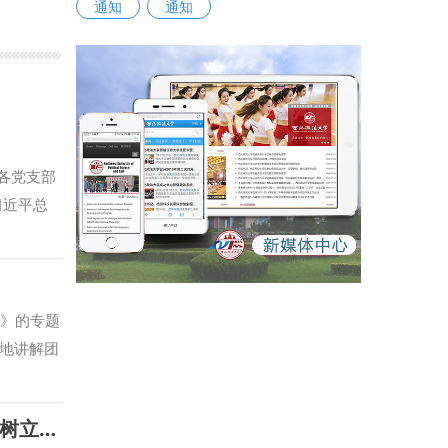
通知
通知
各党支部
习近平总
，传达学
与会同志
技人才发
握习近平
章》的专题
毕业生就
地讲解团
要求，要
践部门、
高质量党
近平总书
商学院党委联合省人大预算监督联网中心支部、办公厅信息网络处支部开展树立和践行正确政绩观学习教育警示会
科专业类
的“四