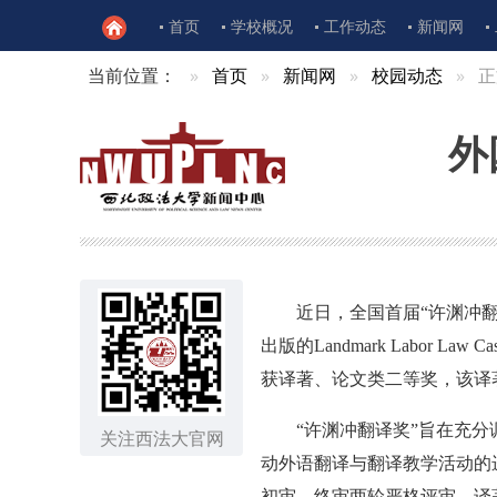
首页
学校概况
工作动态
新闻网
当前位置：
首页
新闻网
校园动态
正
外
近日，全国首届“许渊冲
出版的Landmark Labor Law 
获译著、论文类二等奖，该译
“许渊冲翻译奖”旨在充
关注西法大官网
动外语翻译与翻译教学活动的
初审、终审两轮严格评审，译著