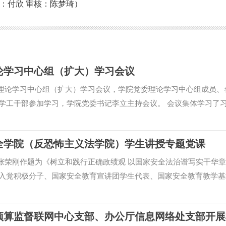
：付欣 审核：陈梦琦）
论学习中心组（扩大）学习会议
开理论学习中心组（扩大）学习会议，学院党委理论学习中心组成员、
学工干部参加学习，学院党委书记李立主持会议。 会议集体学习了
文章《一体推进教育科技人才发展》和全国党建工作座谈会会议精神
市调研高校党建、毕业生就业和义务教育招生入学工作的讲话精神。
全学院（反恐怖主义法学院）学生讲授专题党课
开展了交流研讨。 会议指出，持续深化党建引领、一体推动教育科
，是激发办学治院新动能、检验教学改革成效的重要举措。要深刻把
长张荣刚作题为《树立和践行正确政绩观 以国家安全法治谱写实干华
，统筹涉外法治学科布局，优化培养体系、增强育人实效，不断完善
入党积极分子、国家安全教育宣讲团学生代表、国家安全教育教学基
化为“十五五”时期推动学院高质量发展的具体思路与实际行动。 会议
发点实在、过程重实际、结果靠实干”的“三实”核心要义，结合司法实
长期政治任务抓深抓实，扎实开展学习培训、全面抓好贯彻落实，以
违纪失范案例，深刻剖析政绩观错位的深层危害，强调要深学细悟习
用系统观念统揽学院工作全局，以国家需求牵引布局优化涉外法治学
重要论述，立足国家安全专业特色，青年党员要明确践行正确政绩观