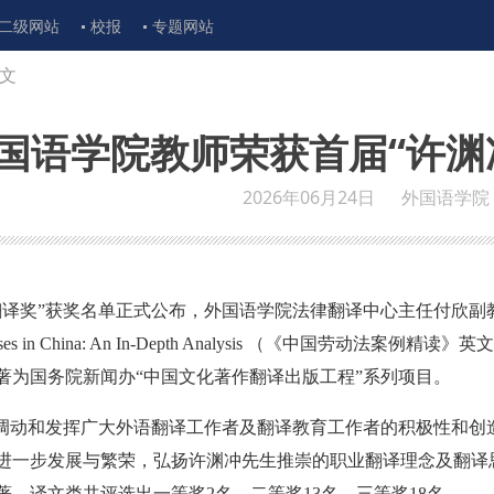
二级网站
校报
专题网站
文
国语学院教师荣获首届“许渊
2026年06月24日
外国语学院
翻译奖”获奖名单正式公布，外国语学院法律翻译中心主任付欣副
Cases in China: An In-Depth Analysis （《中国劳动法案例精读
著为国务院新闻办“中国文化著作翻译出版工程”系列项目。
分调动和发挥广大外语翻译工作者及翻译教育工作者的积极性和创
进一步发展与繁荣，弘扬许渊冲先生推崇的职业翻译理念及翻译
、译文类共评选出一等奖2名、二等奖13名、三等奖18名。