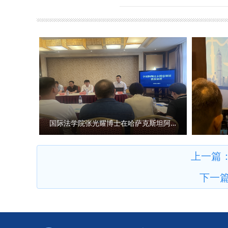
（供稿：经济学院 撰稿：李一泽
的实践路径、中非合作框架下我
调，针对青年教师提出的急难愁
吉布提青年学者布尔汉·阿卜迪
才服务水平，加大科研创新支持
代表陈锋、校内相关职能部门主
教师，要立足国家重大战略和地
公共管理学院 撰稿：梁娟娟 审
赋能教育教学，不断增强育人实
实绩献礼90周年校庆，为推动
业发展的生力军，学校将持续拓
点难点。希望广大青年教师立足
与会青年教师代表分享各自科研
导、优化考核评价机制、畅通资
国际法学院张光耀博士在哈萨克斯坦阿拉木图开展科研与社会服务活动
人，各教学科研单位教师代表参加
上一篇
下一