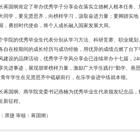
长蒋国纲肯定了举办优秀学子分享会在落实立德树人根本任务、
大同学，要见贤思齐，向榜样学习，汲取奋进力量；要脚踏实地
国，勇担时代使命，将个人成长融入国家发展大局。
5个学院的优秀毕业生代表分别从学习方法、科研竞赛、职业规划
各自在校期间的成长经历与成功经验，用优异的成绩点燃了台下
风建设的品牌活动，优秀学子学风分享会已连续举办十七届，24
享先进事迹，展现朋辈榜样力量，激励广大学生践行“勤学、善
大青年学生在见贤思齐中砥砺前行，在乐学奋进中练就本领。
长蒋国纲、商学院党委书记燕楠为优秀毕业生代表颁发纪念品，
生新征程。
：席捷 审核：蒋国纲）