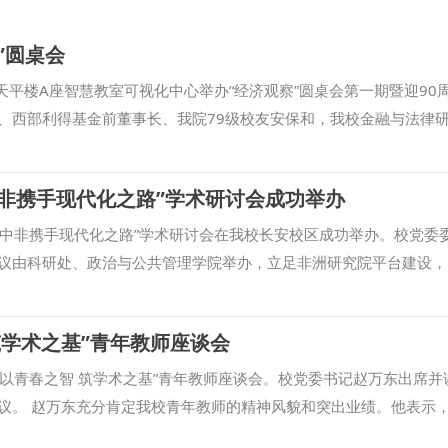
”圆桌会
天平楼A座智慧教室可视化中心举办“经济观察”圆桌会第一期暨迎90
、西部利得基金前董事长、我院79级校友安保和，我校金融与法律
源证券、新时代资本、磐石基金、沃特集团、北京通商律师事务所、
银行的22位嘉宾和在校师生现场交流，共同研讨。 经济学院院长王
非携手现代化之路”学术研讨会成功举办
迎，并对多年来支持学院人才培养工作和事业发展的校友和实务领域
法（草案）修订逻辑、核心思想与完善路径》的报告。从金融法的制
域下中非携手现代化之路”学术研讨会在我校长安校区成功举办。校党委
主体内容到修改建议，强力教授系统梳理了此次金融法修订的整体脉
议由科研处、政治与公共管理学院举办，立足非洲研究院平台建设，
具体的学术观点。 安保和以《法学与经济学融合的底层逻辑及业务
全、民生发展等领域开展多维度研讨。 孙昊亮在致辞中表示，中非
经历分析了当前国内资本市场的发展特征与运行逻辑，从实务层面分
现代化进程中焕发出的新光彩，政治与公共管理学院充分发挥优势，
筑学术之基”青年教师座谈会
导向培养人才提出宝贵建议。 交流环节中，在场嘉宾围绕金融法修
体系，将非洲研究院平台建设嵌入学院学科发展、人才培育、咨政研
等议题展开充分讨论，现场气氛热烈。经济学院党委书记李建梅对活
究维度、丰富学术成果，循序渐进塑强特色品牌智库，期盼与会专家
“以青春之智 筑学术之基”青年教师座谈会。校党委书记赵万东出席并
法融合的学科特色，打通了理论研究与实务实践的交流通道，搭建了
度合作新路径，以文明互鉴扬风帆，以友好协作划双桨，同心携手奔
议。 赵万东充分肯定我校青年教师的精神风貌和突出业绩。他表示
强合作，凝练好学院特色品牌，服务社会经济发展、服务学生成长成
，与会学者就中非现代化共识与协同发展前景、民间商会助力中非命
耕科研创新，产出了一批高水平成果，为学校内涵建设提供了有力支