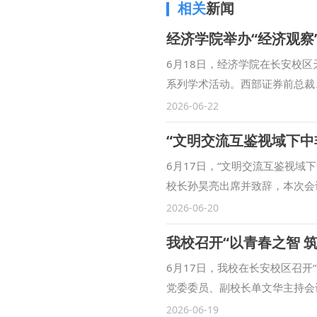
相关
新闻
经济学院举办“经济观察
6月18日，经济学院在长安校区
系列学术活动。西部证券前总裁
长强力，以及来自西部证券、开
2026-06-22
师事务所、兴业银行、山东泰安
“文明交流互鉴视域下中
迎辞，对各位嘉宾的到来表示欢
感谢。 强力教授作题为《金融
6月17日，“文明交流互鉴视
金融法的体系结构，从金融法的
校长孙昊亮出席并致辞，本次会
自身多年金融法研究经验提出了
现代化共建、经贸合作、公共安
2026-06-20
索》为题作分享，结合多年从业
明间的对话，文明互鉴精神是在
我校召开“以青春之智 
决策等方面的经验，为以实践为
政治学治理视角与完整法学学科
问题、资本市场改革的经法协同
程，持续完善运行机制、拓展研
6月17日，我校在长安校区召开
结，她表示，本次圆桌会立足经
知、建言献策，共研共谋中非深
党委委员、副校长单文华主持会
碰撞的平台，期待与社会各界加
同现代化之路。 主旨发言阶段
盯学术前沿，坚持问题导向，深
2026-06-19