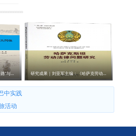
流观点。
步提升人
有限公司
勉励青年
：政治与
新兴技术
，以优异
是学校事
展中的堵
言献策。
申报指
门负责
研究成果｜王瀚主编：《“一带一路”与人类命运共同体构建的法律与实践》
研究成果｜刘亚军主编：《哈萨克劳动法律问题研究》
巴中实践
旅活动