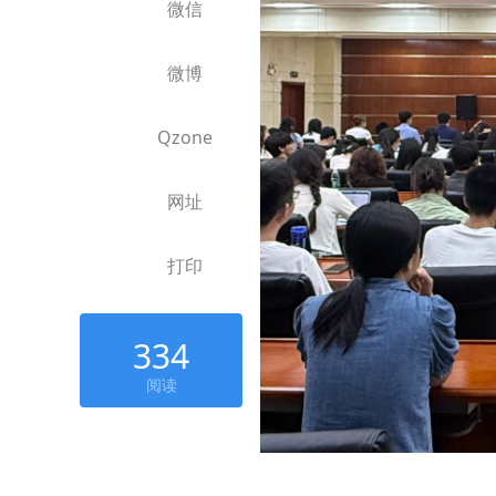
微信
微博
Qzone
网址
打印
334
阅读