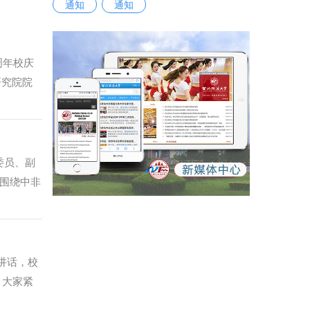
通知
通知
周年校庆
研究院院
泰和泰律
胜利致欢
专家表示
定背景到
委员、副
络，结合
围绕中非
实践探
交往是文
享了投资
深度融合
订的实务
究全过
动进行总
畅抒真
讲话，校
多元思想
赴中非共
，大家紧
才。
运共同体
持。他强