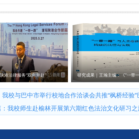
 审核：李建梅）
国在非安全利益协作保护机制及我校非洲研究院建设与布局展望等交
盼问题和意见建议，各部门要认真听取、跟踪推动、全力解决，进一
、湖北省非洲民间商会书记严雄、在非中资企业广州博美瑞国际贸易
保障力度，完善青年人才培育机制，全面助力青年教师成长发展。他
要负责人及政治与公共管理学院师生代表40余人参加会议。 （供稿
方发展需求，深化有组织科研，促进学术研究提质增效；要善于运用
核：李小巍）
效；要严守学术准则，涵养优良师德师风；要主动融入学校发展大局
学校高质量发展贡献更大力量。 单文华在主持会议时表示，青年教师
宽沟通交流渠道，倾听青年教师发展诉求，聚力破解青年教师成长发
岗位、锐意进取，以青春之智筑牢学术之基，积极为学校改革发展建
成长经验，梳理遇到的瓶颈难题，并围绕强化有组织科研、完善课题
源对接渠道、搭建学术交流平台等方面提出意见建议。 相关职能部
陕港法律服务“双向奔赴”
座谈。 （供稿：科研处 撰稿：吕叔阳 审核：倪楠）
：
我校与巴中市举行校地合作洽谈会共推“枫桥经验”
篇：
我校师生赴榆林开展第六期红色法治文化研习之