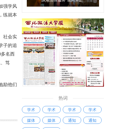
加强学风
，练就本
、社会实
学子的追
0多名西
思、笃
勉励他们
热词
学术
学术
学术
学术
媒体
媒体
通知
通知