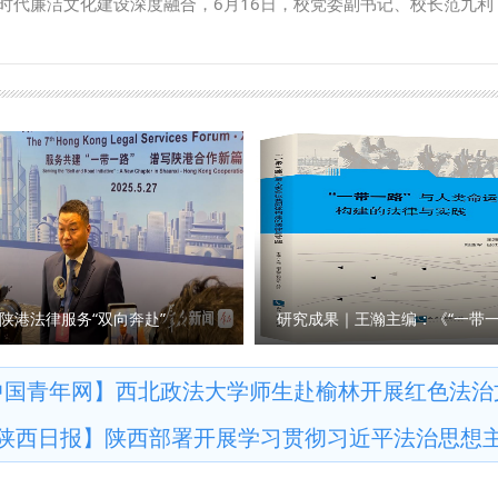
时代廉洁文化建设深度融合，6月16日，校党委副书记、校长范九利
入交流。在自由发言环节，刘进田、李云、刘亚玲、汪小宁、雷玉翠
6月12日上午，范九利一行到新疆财经大学调研座谈，双方围绕师资
开展延安时期中央党务委员会历史发掘专题调研，校地相关领导、专
课教学、提升育人实效等进行交流分享。 与会教师纷纷表示，将以
面深入交流，就整合两校优势资源、深化财经与法学领域交叉融合、
6日下午，延安时期中央党务委员会历史研究专题座谈会在延安新区为
想的核心要义，切实将学习成果转化为思政课教学的实际成效，为培
月12日下午，范九利一行先后走访自治区高级人民法院、自治区人民
纪委书记、市监委主任齐军建主持。会上，范九利作主旨交流发言。
 （供稿:马克思主义学院 撰稿:王亮 审核:李政敏）
会发展、平安新疆建设、法治新疆建设和法治人才培养等工作情况，
革命、全面从严治党重要论述，必须充分用好延安十三年宝贵红色资
、实习见习、疑难案件研判、“枫桥式人民法庭”创建、国际会议举办
展党纪教育的专门机构，是研究百年纪检监察史、传承自我革命制度
行与我校新疆校友代表进行交流。 我校刑事法学院、行政法学院（纪
检学科研究，本次调研旨在依托专业优势深挖红色纪律史料，深化校
院）、国际法学院（国际仲裁学院）、阿尔泰研究院等部门负责人及
，为新时代廉洁文化建设夯实理论与史料支撑。 延安市纪委常委郝
 撰稿：曾杰 审核：刘淑宝）
理、旧址保护、课题研究、成果转化等工作作专题汇报，详细介绍延
化党史纪律教育素材的实践路径。来自延安干部学院、延安市委党校
委的专家学者，与我校调研团队围绕中央党务委员会历史定位、制度
陕港法律服务“双向奔赴”
洁教育资源开发、纪检监察人才联合培养等核心议题开展深度研讨。
究延安时期中央党务委员会发展历史，是践行习近平党建思想、推动
中国青年网】西北政法大学师生赴榆林开展红色法治
双方现场达成四项校地协作共识：一是联合开展史料搜集、文献整理
陕西日报】陕西部署开展学习贯彻习近平法治思想
制度原始资料；二是共建联合课题研究平台，围绕党的自我革命延安
研项目；三是协同开展实践教学与廉洁文化宣讲，将各类红色旧址打