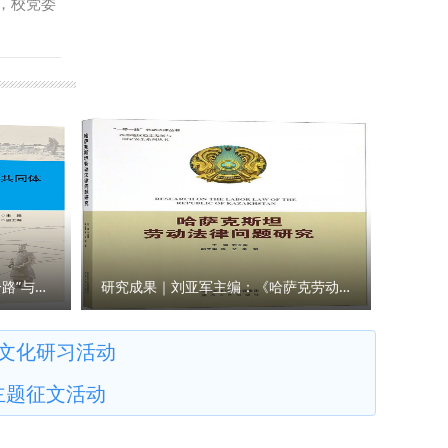
，校党委
等五位教
交流、课程
家学者共
此次学习
共同服务
民服务中心
养担当民
检察院，范
他指出，
双方围绕
源。中央
等方面进
传统的重
检监察学
地协同科
教师代表
建军围绕
安市纪委
、市社科
架构、运
研究成果｜王瀚主编：《“一带一路”与人类命运共同体构建的法律与实践》
研究成果｜刘亚军主编：《哈萨克劳动法律问题研究》
 与会各
党纪学习
文化研习活动
与历史考
主题征文活动
实践、百
造为实景