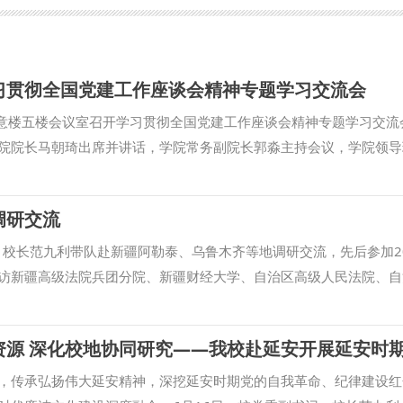
习贯彻全国党建工作座谈会精神专题学习交流会
诚意楼五楼会议室召开学习贯彻全国党建工作座谈会精神专题学习交流
院院长马朝琦出席并讲话，学院常务副院长郭淼主持会议，学院领导
党支部书记及教师代表参加会议。 马朝琦在讲话中表示，习近平党
政的马克思主义政党、怎样建设长期执政的马克思主义政党”这一重大
调研交流
年未有之大变局的深远忧患意识和强烈责任担当。同时，他对“十四个
导是中国特色社会主义最本质的特征”为总纲，以“坚持党中央集中统
、校长范九利带队赴新疆阿勒泰、乌鲁木齐等地调研交流，先后参加20
、牢记使命”为三个目标，以政治建设、思想建设、组织建设、作风
访新疆高级法院兵团分院、新疆财经大学、自治区高级人民法院、自
实践路径，以“制度治党、依规治党”和“落实管党治党政治责任”为
月10日，范九利参加2026年环阿尔泰次区域国际合作会议、区域教
密的科学体系。他强调，学院教师要结合思政课教学实际，将习近平
迪、地委副书记纪松就进一步加强校地合作进行交流，并分别与阿勒
为育人实效。 会上，副院长鞠娟领学了全国党建工作座谈会主要内
合作协议和法学学科共建协议。 6月11日，范九利一行到新疆高级
敏，副院长徐鹏，以及魏奇、刘驰、孟鸿、闫欢、朱风翔、王亮等八
框架协议，共同为“西北政法大学教学实践和理论研究基地”揭牌。双
，传承弘扬伟大延安精神，深挖延安时期党的自我革命、纪律建设红
论渊源、理论体系向教学体系转化、“十四个坚持”的内涵要义、党的
例研究、学生实习实训和司法干部培训等方面深入交换意见，推动法