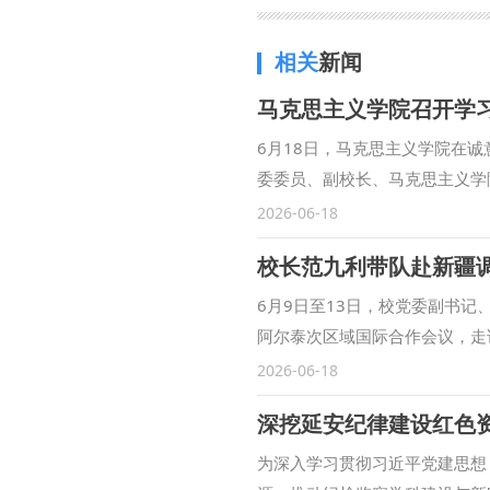
相关
新闻
马克思主义学院召开学
6月18日，马克思主义学院在
委委员、副校长、马克思主义学
员、导师组组长、教研室主任、
2026-06-18
统回答了“建设什么样的长期执
校长范九利带队赴新疆
题，体现了习近平总书记面对百
行了全面解读：以“坚持党的领
6月9日至13日，校党委副书记
持全面从严治党、坚持不忘初心
阿尔泰次区域国际合作会议，走
律建设、反腐败斗争等八个方面为
检察院，签署多项合作协议。 6
2026-06-18
障，构成一个系统完整、逻辑严
题会议，与阿勒泰地委书记谢少
学深悟透、融会贯通，切实转化
政公署、新疆财经大学签署战略
题发言环节，学院党委书记李政
院调研座谈，双方签署战略合作
为深入学习贯彻习近平党建思想
表分别围绕习近平党建思想的理
法理论研究、实务难题攻关、案