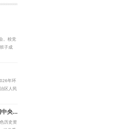
会。校党
班子成
建思想系
时代课
坚持”进
一领导、坚
26年环
建设、纪
治区人民
双重保
育合作专
党建思想
泰地区行
深挖延安纪律建设红色资源 深化校地协同研究——我校赴延安开展延安时期中央党务委员会历史专题调研交流
容。在主
法院兵团分
位教师代
方围绕司
色历史资
创新理论
学理论研