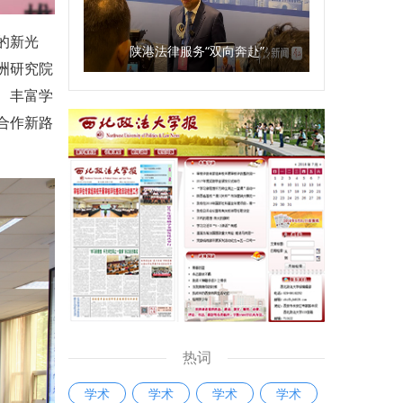
的新光
陕港法律服务“双向奔赴”
洲研究院
、丰富学
合作新路
热词
学术
学术
学术
学术