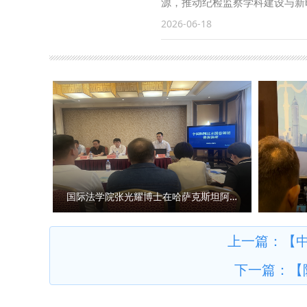
源，推动纪检监察学科建设与新
融入思政课教学等主题进行了深
究与兵团司法实践深度融合。 
委员、副校长马朝琦带队赴延安
2026-06-18
师围绕习近平党建思想融入思政
共建、人才培养、科研合作等方
同参与本次调研活动。 6月1
为契机，深学细悟习近平党建思
西部高质量发展达成共识。 6
召开，会议由延安市委常委、市
族复兴大任的时代新人贡献力量。
九利介绍了学校服务新疆经济社
贯彻习近平总书记关于党的自我
检校合作、涉外法治、课题研究
党务委员会是延安时期执纪、开
行交流。 在疆期间，范九利一
要载体。学校深耕红色政法与纪
院）、经济法学院（知识产权学
研，不断完善纪律建设理论体系
参加调研。 （供稿：党政办公室
延安时期中央党务委员会史料梳
监委挖掘本土红色廉政资源、活
联、市委党史研究室、市纪委监
国际法学院张光耀博士在哈萨克斯坦阿拉木图开展科研与社会服务活动
行机制、史料挖掘整理、红色廉
方一致认为，系统梳理、深入研
上一篇：
【
教育常态化长效化的有力抓手。
下一篇：
【
证，系统梳理延安早期纪律监察
年纪检监察制度沿革设立专项科