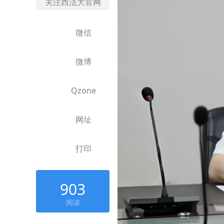
关注西法大官网
微信
微博
Qzone
网址
打印
903
阅读