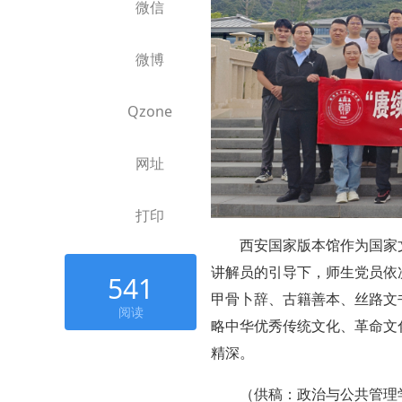
微信
微博
Qzone
网址
打印
西安国家版本馆作为国家
讲解员的引导下，师生党员依
541
甲骨卜辞、古籍善本、丝路文
阅读
略中华优秀传统文化、革命文
精深。
（供稿：政治与公共管理