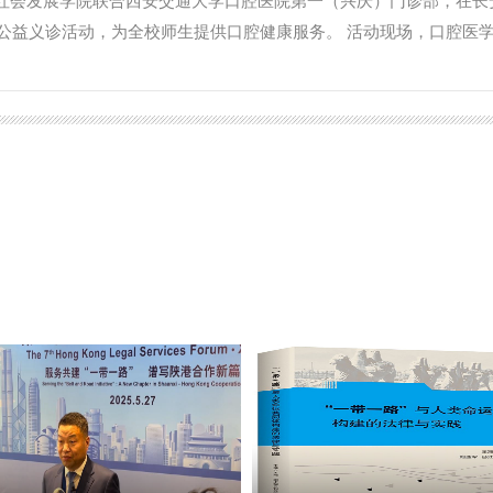
与社会发展学院联合西安交通大学口腔医院第一（兴庆）门诊部，在长
康公益义诊活动，为全校师生提供口腔健康服务。 活动现场，口腔医
病、牙髓病、牙周疾病、口腔修复等常见问题，提供个性化诊疗方案
保健知识，讲解正确刷牙方法与日常护理要点，耐心解答师生咨询，
护人员与志愿者分工协作、热情服务，做好登记、引导与秩序维护，
 撰稿：王枫 审核：金山）