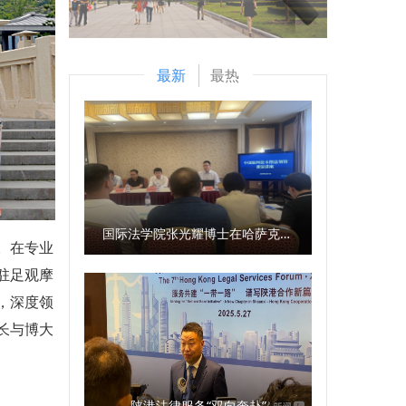
最新
最热
国际法学院张光耀博士在哈萨克斯坦阿拉木图开展科研与社会服务活动
。在专业
驻足观摩
，深度领
长与博大
陕港法律服务“双向奔赴”