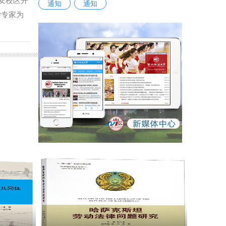
安校区开
通知
通知
学专家为
与专业就
纠正护齿
保障活动