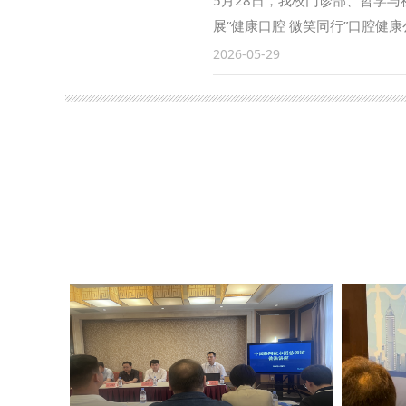
5月28日，我校门诊部、哲学
展“健康口腔 微笑同行”口腔健
师生进行口腔检查，重点排查龋
2026-05-29
医指导。医护人员现场科普口腔
误区。 义诊现场规范有序，医
安全顺畅开展。 （供稿：门诊部