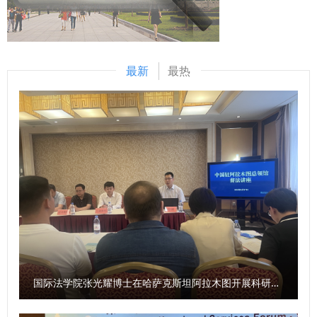
树立和践行正确政绩观、推动学院事业高质量发展作交流发
稿：韩潇 审核：李立）
发展。期待双方在已有合作成果基础上，进一步聚焦铜川法治
言。 会议要求，要把学习贯彻习近平总书记重要讲话和重要
建设现实需求，开展全方位、深层次的合作交流，推动法治铜
指示精神作为首要政治任务，深学细悟正确政绩观内涵要义，
川、平安铜川建设行稳致远。 在双方共同见证下，常安与李
坚持立德树人根本任务，立足民商法学科优势，紧扣“十五
最新
最热
鹏代表双方签署协议。 签约仪式前，赵万东一行前往锦园社
五”开局部署，主动对接国家重大战略和区域发展需求，强化
区、政务服务大厅、法治宣传教育实践中心参观调研。 铜川
学科建设与有组织科研，全面提升人才培养、科学研究与社会
市直有关部门、市中级人民法院、市人民检察院和我校相关职
服务能力，严守意识形态阵地与安全风险底线，以实干实绩推
能部门、学院主要负责人参加签约仪式。 （供稿：党政办公
动学院事业高质量发展，为学校建设贡献民商力量。 康鹏对
室 撰稿：冯晨光 审核：刘淑宝）
本次中心组学习成效给予充分肯定。他表示，本次学习组织规
范、学习扎实、研讨深入、成效明显，希望学院持续强化理论
武装，拓展形式载体、抓好个人自学、加强调查研究，多措并
举做实党委理论学习中心组学习工作，切实把学习成果转化为
干事创业实效，奋力推动学院事业再上新台阶。 （供稿：民
商法学院 撰稿：戴安妮 审核：李君）
国际法学院张光耀博士在哈萨克斯坦阿拉木图开展科研与社会服务活动