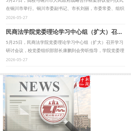
哲学社会科学工作座谈会上发表的重要讲话。学院院长张超
在铜川市举行。铜川市委副书记、市长刘丽，市委常委、组织
汉、副院长吕江、贺小丽围绕学习内容，结合工作实际进行交
部部长王廷栋，校党委书记赵万东、副校长常安出席活动。铜
2026-05-27
流发言。 朱茂对会议进行了点评，充分肯定本次学习选题精
川市政府党组成员、副市长李鹏主持会议。 王廷栋介绍了铜
民商法学院党委理论学习中心组（扩大）召开学习研讨会议
准、内容丰富，班子成员发言感悟深透、学用结合，达到了预
川市发展情况，常安介绍了调研目的及双方合作情况，铜川市
期学习效果。他表示，希望学院以此次学习为契机，结合学科
司法局党组书记、局长王昕介绍了法治铜川建设情况。 赵万
5月25日，民商法学院党委理论学习中心组（扩大）召开学习
特色与育人实际部署落实举措，切实把学习成效转化为强化学
东对铜川市委、市政府长期以来给予学校发展的关心和支持表
研讨会议，校党委组织部部长康鹏到会旁听指导，学院党委理
科建设、深耕学术创新、培育时代新人的工作实效。 会议要
示感谢。他表示，学校将充分发挥学科与人才优势，围绕打造
论学习中心组成员、全体科级干部、辅导员、组织员参加会
2026-05-27
求，要充分发挥法学理论研究在加快构建中国特色哲学社会科
红色法治文化品牌、做好产业转型法治保障、推进法治化营商
议，学院党委书记李君主持会议。 会议集中学习了习近平总
学中的重要作用，加强涉外法治理论和实践前沿课题研究，聚
环境建设、提升基层社会治理水平、加强干部教育培训等方
书记就推动哲学社会科学高质量发展作出的重要指示、在加强
力产出契合国情实际的优质学术成果；要坚持把马克思主义法
面，全面深化校地合作，在服务法治铜川、平安铜川建设中，
基础研究座谈会上的重要讲话、在中共中央政治局第二十五次
治理论同中国法治建设具体实际相结合、同中华优秀传统法律
提升学校人才培养、科学研究、学科建设和社会服务水平，推
集体学习时关于防范应对自然灾害的重要讲话精神，专题学习
文化相结合，不断提升法学自主知识体系的实践阐释力与现实
动学校事业高质量发展。 刘丽对我校在服务地方法治建设、
《习近平关于树立和践行正确政绩观论述摘编》有关内容，传
适配力；要牢固树立和践行正确政绩观，围绕服务国家重大发
基层社会治理、干部教育培训等方面给予的大力支持表示感
达学习5月15日赵一德同志在省委常委会会议暨省委党的建设
展战略深耕实干，优化国际法学科布局，完善涉外法治人才培
谢。她表示，铜川与我校渊源深厚、情谊绵长，长期保持着密
工作领导小组会议上的讲话精神、学校深入学习贯彻习近平总
养体系，为进一步推动陕西哲学社会科学事业高质量发展提供
切的合作交流。当前，铜川正处在建设西部产业转型升级示范
书记“5・17”重要讲话精神座谈会精神。部分中心组成员围绕
全方位法治保障。 （供稿：国际法学院（国际仲裁学院） 撰
城市的重要阶段，需要更高水平法治建设赋能经济社会高质量