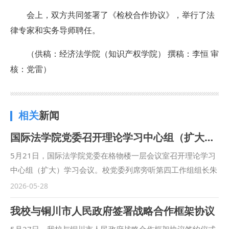
会上，双方共同签署了《检校合作协议》，举行了法
律专家和实务导师聘任。
（供稿：经济法学院（知识产权学院） 撰稿：李恒 审
核：党雷）
相关
新闻
国际法学院党委召开理论学习中心组（扩大）学习会议
5月21日，国际法学院党委在格物楼一层会议室召开理论学习
中心组（扩大）学习会议。校党委列席旁听第四工作组组长朱
茂到会指导，学院党委理论学习中心组成员、各党支部书记、
2026-05-28
教研室主任、科级干部及学工干部参加学习，学院党委书记李
我校与铜川市人民政府签署战略合作框架协议
立主持会议。 会议传达学习了习近平总书记就推动哲学社会
科学高质量发展作出的重要指示精神，重温了习近平总书记在
5月27日，我校与铜川市人民政府战略合作框架协议签约仪式