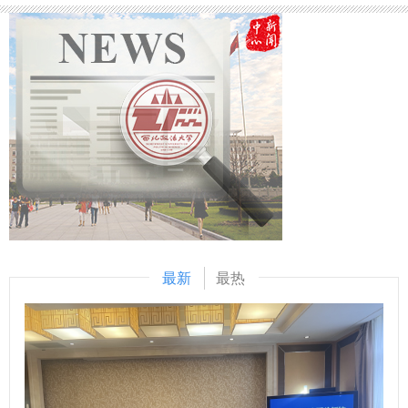
等特色做法，并对公共安全法治宣讲团长期以来的普法工作成
民厘清用工法律边界、提升依法维权意识。赵靖伟针对社区老
效给予高度评价。她表示，希望双方持续加强对接，拓宽合作
年居民居多的特点，细致解读社会保险参保、待遇申领等相关
领域，将高校的专业资源转化为服务基层教育的实际效能，共
政策，同时详细普及老年优待卡办理流程、适用范围及惠民福
同推进未成年人法治安全教育走深走实。 在研讨交流环节，
利，耐心解答居民提出的社保缴费、待遇核验、便民政策咨询
双方围绕校园安全共建共治、高校赋能未成年人保护、大学生
等各类问题。 此次普法进社区活动，既是一场服务基层的法
普法工作站试点建设三大主题进行深入交流。与会师生及西安
治惠民行动，也是一堂生动的社会实践课。活动以青年力量打
市长安区第四小学法律顾问、家长代表纷纷表示，期待双方进
通了普法宣传“最后一公里”，促进了学生在实践中巩固专业知
一步深化合作、同向发力，不断提升普法宣讲的专业化水平，
识、锤炼服务群众的本领，更让《中华人民共和国民法典》真
切实把专业优势转化为服务社会的实际效能，共同打造未成年
正走进群众生活、惠及民生。 （供稿：政治与公共管理学院
人法治教育特色品牌。座谈会后还举行了锦旗赠送仪式。
撰稿：梁传龙 审核：李小巍）
（供稿：公安学院（公共安全法学院） 撰稿：胡翔 审核：上
最新
最热
官亚敏）