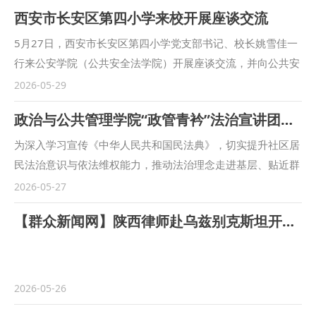
西安市长安区第四小学来校开展座谈交流
5月27日，西安市长安区第四小学党支部书记、校长姚雪佳一
行来公安学院（公共安全法学院）开展座谈交流，并向公共安
全法治宣讲团赠送锦旗。学院党委书记上官亚敏、公共安全法
2026-05-29
治宣讲团骨干成员代表参加座谈，院长助理、公共安全法治宣
政治与公共管理学院“政管青衿”法治宣讲团开展民法典普法进社区活动
讲团指导老师胡翔主持会议。 上官亚敏对西安市长安区第四
小学的到访表示热烈欢迎。她表示，公安学院（公共安全法学
为深入学习宣传《中华人民共和国民法典》，切实提升社区居
院）作为培育公安法治人才的重要阵地，始终坚守“为党育
民法治意识与依法维权能力，推动法治理念走进基层、贴近群
人、为国育才、为警铸剑”的重要使命。长期以来，学院积极
众，近日，政治与公共管理学院“政管青衿”法治宣讲团走进神
2026-05-27
推动青年学子深入中小学和基层社区开展常态化普法宣讲，取
州五路社区服务中心，开展以“民法典走进社区”为主题的法治
【群众新闻网】陕西律师赴乌兹别克斯坦开展专项研学交流
得了良好的育人成效与社会反响。希望双方以此次座谈为契
宣讲活动。学院劳动与社会保障教研室主任赵靖伟、团委书记
机，进一步健全合作机制，共同探索未成年人法治教育新模
梁传龙等共同带队参加。 宣讲团成员以情景剧的形式，生动
式，携手为未成年人健康成长保驾护航。 姚雪佳介绍了西安
还原日常务工、兼职用工中的常见法律误区，清晰区分劳动与
市长安区第四小学的整体情况与来访目的。她结合校园法治安
劳务法律关系，直观展现不同用工场景下的权利义务、责任划
2026-05-26
全教育的开展现状，分享了“少年警校”、校园安全精细化管理
分，让晦涩的法律条文变得通俗易懂、鲜活可感，帮助社区居