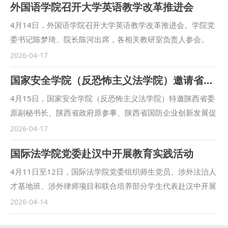
外国语学院召开大学英语教学改革推进会
4月14日，外国语学院召开大学英语教学改革推进会。学院党
委书记陈梦琦、院长陈河出席，各相关教研室负责人参会。
会上，各教研室主任分别围绕本次大学英语教学改革的分级标
2026-04-17
准、课程设置、教学模式、考核方式等核心内容进行详细汇
国家安全学院（反恐怖主义法学院）邀请省委原副秘书长、国安办专职副主任孟军作专题讲座
报，全面梳理改革重点、难点。参会人员结合各教研室教学实
际，就分级教学实施细则、混合式教学平台应用、ESP课程与
4月15日，国家安全学院（反恐怖主义法学院）特邀陕西省委
专业融合的具体路径等问题交流探讨，提出了多项切实可行的
原副秘书长、陕西省政府原参事、陕西省国防企业创新发展促
意见建议。 陈河表示，大学英语教学改革是学院2026年重点
进会党委书记孟军作“深入践行总体国家安全观 扎实做好新形
2026-04-17
工作，需以分级教学为基础、混合式教学为手段、ESP课程改
势下国家安全工作”专题讲座，副校长马朝琦出席并主持。学
国际法学院党委赴汉中开展教育实践活动
革为核心，强化学科交叉融合，培养具备国际视野的复合型涉
院班子成员、教研室负责人及师生代表30余人参加讲座。 孟
外人才。 陈梦琦表示，全体参会人员要提高政治站位、强化
军结合自身扎实的研究功底，清晰地讲授了总体国家安全观在
4月11日至12日，国际法学院党委组织师生党员、涉外法治人
责任担当，锚定改革目标，细化工作举措，明确责任分工，切
党和国家事业中的重要地位，全面分析了当前我国面临的重大
才基地班、涉外律师项目和联合培养部分学生代表赴汉中开展
实将各项改革任务落到实处、抓出成效，为学校公共英语教育
风险，结合相关案例和数据，他从强化底线思维，统筹发展和
教育实践活动。 全体成员在川陕革命根据地纪念馆系统回顾
2026-04-14
教学高质量发展注入强劲动力。 （供稿单位：外国语学院 撰
安全等方面，系统阐释了如何全面贯彻落实总体国家安全观，
革命根据地创建发展的光辉历程，以伟大革命精神涵养深厚为
稿：霍瑛 审核：陈梦琦）
为中国式现代化提供坚强安全保障。 本场讲座是学院组织开