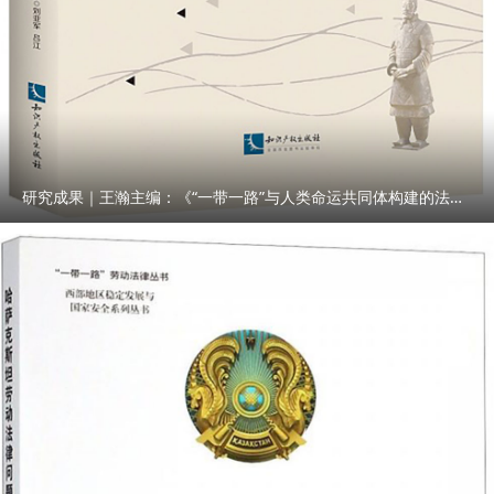
研究成果｜王瀚主编：《“一带一路”与人类命运共同体构建的法律与实践》