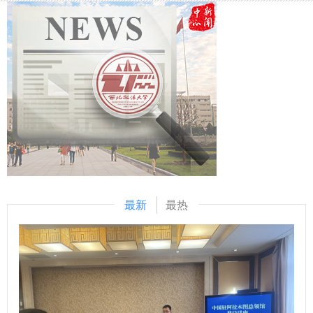
民情怀、锤炼优良作风品格；在汉中市博物馆深刻感受天汉风
展“全民国家安全教育日”系列活动之一，进一步深化了学院师
韵的悠久历史，进一步坚定守护中华文脉、建设文化强国的历
生对当前国家安全形势的认识和理解，为后续我校国家安全学
史主动与时代担当，努力继承和转化中华优秀传统法律文化；
学科建设和相关领域人才培养工作开展提供了重要借鉴。
在东裕茶厂参观调研，深刻体悟茶产业对巩固拓展脱贫攻坚成
（供稿：国家安全学院（反恐怖主义法学院）撰稿：王卓 审
果的重要作用，激发感恩乡土的赤子情怀、促进农业增产和农
核：王聪）
民增收的理想信念，努力提高运用法治思维和法治方式全面推
进乡村振兴的能力水平。 （供稿：国际法学院（国际仲裁学
院）撰稿：韩潇 审核：李立）
最新
最热