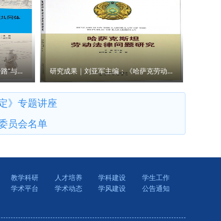
才培养工
：赵玎
研究成果｜王瀚主编：《“一带一路”与人类命运共同体构建的法律与实践》
研究成果｜刘亚军主编：《哈萨克劳动法律问题研究》
定》专题讲座
委员会名单
教学科研
人才培养
学科建设
学生工作
学术平台
学术动态
学风建设
公告通知