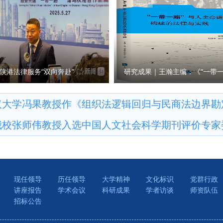
全形势的认识和理解，为后续我校国家安全学学科建设和相关领域人
学院高质量发展。 （供稿：哲学与社会发展学院 撰稿：晁永红 审核
稿：国家安全学院（反恐怖主义法学院）撰稿：王卓 审核：王聪）
陕港法律服务“双向奔赴”
汉大学冯果教授作《组织法逻辑回归与民商法边界勘
我校张师伟教授入选中国人文社会科学期刊评价专家
现任领导
历任领导
大学精神
文化标识
党群行政
讲座报告
学术会议
科研成果
学者访谈
师资队伍
招标公告