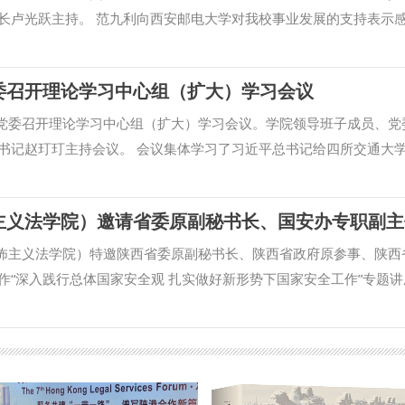
长卢光跃主持。 范九利向西安邮电大学对我校事业发展的支持表示
地缘相近、人缘相亲，在学科交叉融合、人才联合培养等方面积淀了扎
、人才培养、科研创新的互补优势，推动校际合作向纵深发展，他希
委召开理论学习中心组（扩大）学习会议
机制、协同推进人才培养方案实施、共建共享教学师资资源、联合开
合实验室、提升社会服务能力等举措，携手打造交叉学科合作标杆，共
院党委召开理论学习中心组（扩大）学习会议。学院领导班子成员、党
范九利一行到访表示欢迎。他简要介绍了西安邮电大学的办学基本情
书记赵玎玎主持会议。 会议集体学习了习近平总书记给四所交通大
校在人工智能领域的学科建设、科研平台、师资队伍及人才培养等方
表的习近平总书记重要文章《树立和践行正确政绩观》，传达学习全
势互补、合作潜力巨大，希望以此次调研交流为契机，进一步健全校
党的建设工作领导小组会议精神。学习《中华人民共和国保守国家秘
融合、创新人才培育、科研协同攻关等方面深化务实合作，携手推动“
会议还集体研读《习近平关于树立和践行正确政绩观论述摘编》部分
中，双方教务、科研部门负责人分别介绍了两校教学科研工作进展，并就
实践要求。 交流研讨阶段，院长何小勇、副院长李颖晖结合工作与
恐怖主义法学院）特邀陕西省委原副秘书长、陕西省政府原参事、陕西
作了专项汇报。与会人员围绕合作重点事项展开充分对接研讨，深入交
观融入学院专业建设、学科发展、人才培养、科学研究等工作，谈认
作“深入践行总体国家安全观 扎实做好新形势下国家安全工作”专题讲
室、教务处、科研处、研究生院、发展规划与学科建设处、经济法（
积淀、提升育人质效、做实科研创新服务等方面提出举措。 会议强
成员、教研室负责人及师生代表30余人参加讲座。 孟军结合自身扎
）负责同志；西安邮电大学党委办公室校长办公室、教务处、科研处
行正确政绩观学习教育，在提高思想认识、整改突出问题、立好制度
全观在党和国家事业中的重要地位，全面分析了当前我国面临的重大
院、人工智能学院（自动化学院）负责同志参加座谈。 （供稿：教务
为推动事业高质量发展的成效。要强化责任担当，深入学习贯彻全国
线思维，统筹发展和安全等方面，系统阐释了如何全面贯彻落实总体
求，紧扣学院年度重点任务，持续加强内涵建设。要筑牢发展底线，
全保障。 本场讲座是学院组织开展“全民国家安全教育日”系列活动之
教育和保密宣传教育，健全风险防控机制，强化师德师风建设，营造