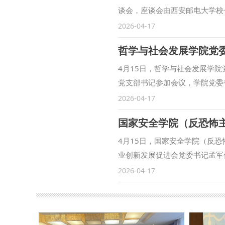
谈会，座谈会由西安邮电大学校
表示，两校同属“长安联盟”，
2026-04-17
基础。为充分发挥两校学科资源
哲学与社会发展学院党
过健全联合培养管理与质量监控
关、共建“法学+人工智能”联
4月15日，哲学与社会发展学
强省建设贡献力量。 卢光跃对
党支部书记参加会议，学院党委
布局与发展特色，重点介绍了学
生的回信精神，《求是》杂志发
2026-04-17
发展成果。他表示，两校学科优
神，以及省委常委会会议暨省委
制、拓展合作维度，在交叉学科
法律法规和学校保密工作规定。
工智能”深度融合发展。 座谈
刻领会正确政绩观的核心要义、
4月15日，国家安全学院（反
+人工智能”交叉领域合作事宜
交流发言，围绕如何将正确政绩
业创新发展促进会党委书记孟军
凝聚合作共识。 我校党政办公
路，从优化专业布局、强化学科
长马朝琦出席并主持。学院班子
2026-04-17
学院）学院、商学院（管理学院
强党性觉悟，扎实开展树立和践
功底，清晰地讲授了总体国家安
院、发展规划处、经济与管理学
功夫，切实把学习教育成果转化
合相关案例和数据，他从强化底
稿：潘龙 审核：董玮）
神，主动回应国家战略和社会需
观，为中国式现代化提供坚强安
总体国家安全观，开展国家安全