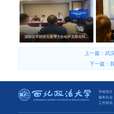
步深化了学院师生对当前国家安
的办学环境，以高质量党建引领
作开展提供了重要借鉴。 （供
玎）
国际法学院张光耀博士在哈萨克斯坦阿拉木图开展科研与社会服务活动
上一篇：
武
下一篇：
学校简介
服务社会
工作简讯