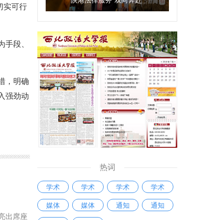
切实可行
为手段、
措，明确
入强劲动
热词
学术
学术
学术
学术
媒体
媒体
通知
通知
亮出席座