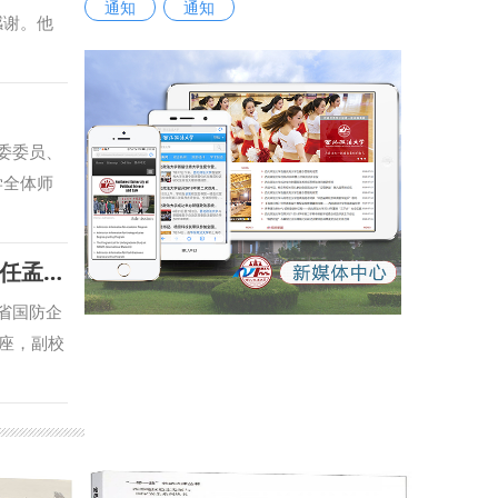
通知
通知
感谢。他
实的合作
望两校通
展科研攻
同为教育
委委员、
况、学科
学全体师
面的建设
国两会精
际合作机
密法》等
国家安全学院（反恐怖主义法学院）邀请省委原副秘书长、国安办专职副主任孟军作专题讲座
法学+人
章节，深
“法学
学习体会
省国防企
换意见、
识、谈思
座，副校
知识产权
调，要增
实的研究
、研究生
规矩上下
风险，结
处 撰
两会精
国家安全
深入贯彻
一，进一
风清气正