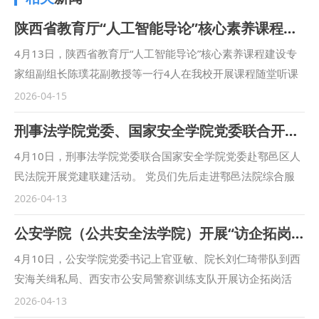
陕西省教育厅“人工智能导论”核心素养课程专家组在我校开展听课指导
4月13日，陕西省教育厅“人工智能导论”核心素养课程建设专
家组副组长陈璞花副教授等一行4人在我校开展课程随堂听课
与现场指导，副校长孙昊亮、教务处和高等教育研究所（教学
2026-04-15
质量监测与评价中心）负责人及“人工智能导论”课程团队成员
刑事法学院党委、国家安全学院党委联合开展党建联建活动
全程参与。 听课过程中，专家组分赴课堂一线，观摩课程教
学全过程，重点关注课程目标落实、核心素养融入、教学方法
4月10日，刑事法学院党委联合国家安全学院党委赴鄠邑区人
创新及学生参与状态，细致记录教学亮点与优化方向。课后，
民法院开展党建联建活动。 党员们先后走进鄠邑法院综合服
专家组与我校教学团队进行了深入交流，肯定了我校“人工智
务中心、家事文化长廊等功能区域，实地参观了一站式诉讼服
2026-04-13
能导论”课程的建设成效，认为课程精准对接核心素养培育要
务、家事纠纷化解等相关工作开展情况，详细询问司法便民利
公安学院（公共安全法学院）开展“访企拓岗”活动
求，特色鲜明、贴合需求，实现了人工智能与法学专业交叉融
民举措落实细节，了解鄠邑法院立足基层、深耕为民的实践探
合，同时就课程内容优化、教学细节完善等方面提出具体可操
索。 研讨沙龙环节，师生们结合法学理论，围绕案件事实认
4月10日，公安学院党委书记上官亚敏、院长刘仁琦带队到西
作的指导意见。 孙昊亮对专家组指导表示感谢，他指出，核
定、证据规则适用、司法责任担当、树立和践行正确政绩观等
安海关缉私局、西安市公安局警察训练支队开展访企拓岗活
心素养课程是推动高等教育从“知识本位”向“能力本位”转变的
踊跃发言、深入研讨，在思想交流中深化对司法规律的理解，
动。 座谈会上，双方围绕人才培养、岗位供给、实习实训以
2026-04-13
关键，学校将以此次指导为契机，强化课程顶层设计、深化教
在实务对照中强化对法治精神的认同。大家一致认为，案件复
及协同育人等议题进行了深入探讨交流。西安海关缉私局和西