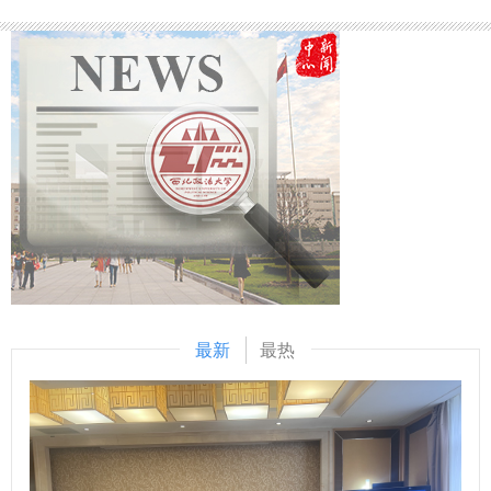
学改革、推动核心素养与法学专业深度融合，筑牢高素质法治
盘既是一次专业研讨，也是一堂生动的法治实践课，对牢固树
安市公安局警察训练支队对学院的人才培养质量给予了肯定，
人才培养根基。 （供稿：教务处 撰稿：魏子涵 审核：董
立正确司法理念、坚守公正底线具有重要启示作用。 （供
表示要进一步深化校地协同育人，在学生实践锻炼等方面探寻
玮）
稿：刑事法学院 国家安全学院（反恐怖主义法学院） 撰稿：
合作机会，共同推动法治人才培养和毕业生高质量就业。 会
薛晖 王卓 审核： 孙学龙 王聪）
后，学院走访人员参观了办公办案区域、实训场地及装备展示
区，直观了解了海关缉私工作流程与公安民警实战化训练模
式，了解公安实务对人才培养专业素养、实践能力的具体要
求。 （供稿：公安学院（公共安全法学院） 撰稿：李沛君 审
核：上官亚敏）
最新
最热