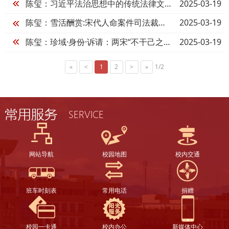
2025-03-19
陈玺：习近平法治思想中的传统法律文化观
2025-03-19
陈玺：雪活酬赏:宋代人命案件司法裁判惯例举隅
2025-03-19
陈玺：珍域·身份·诉请：两宋“不干己之法”之运行轨迹与内在逻辑
«
<
1
2
>
»
1/2
网站导航
校园地图
校内交通
班车时刻表
常用电话
捐赠
校园一卡通
校内办公
新媒体中心