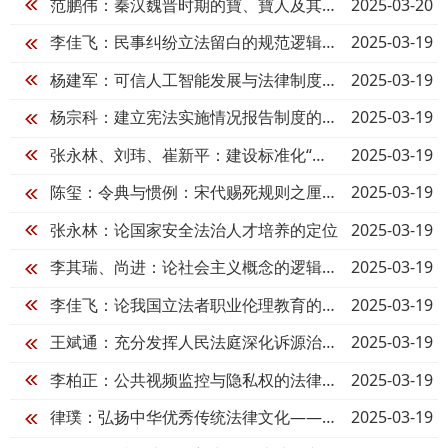
2025-03-20
范鹏伟：秦汉魏晋时期的寶、寶人及其地域
2025-03-19
李佳飞：民事纠纷立法留白的规范逻辑 : 习惯到习惯法跨越的法社会学考察
2025-03-19
杨建军：可信人工智能发展与法律制度的构建
2025-03-19
杨宗科：建立宪法实施情况报告制度的逻辑与重点
2025-03-19
张永林、刘玮、崔新平：建设标准化“枫桥式”税务分局的实践策略——基于国家税务总局富平县税务局的调查
2025-03-19
陈玺：令典与惯例：宋代赐死规则之厘革与适用
2025-03-19
张永林：论国家安全法治人才培养的定位
2025-03-19
李其瑞、尚进：论社会主义概念的逻辑演进及时代内涵
2025-03-19
李佳飞：论我国立法者职业伦理教育的三重维度
2025-03-19
王斌通：充分发挥人民法庭深化诉源治理助推乡村振兴的作用
2025-03-19
李柏正：公共视频监控与隐私权的法律保护
2025-03-19
律璞：弘扬中华优秀传统法律文化——评《中华法治文明》