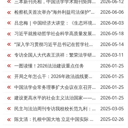
2026-06-12
三本新刊亮相，中国法学学术期刊矩阵再扩容~
2026-06-06
检察机关首次举办“海外利益司法保护”研讨会
2026-06-03
吕忠梅 | 中国经济大讲堂：《生态环境法典守护美丽中国》
2026-05-18
习近平就推动哲学社会科学高质量发展作出重要指示（附习近平总书记“5·17”重要讲话全文）
2026-05-14
“深入学习贯彻习近平总书记在哲学社会科学工作座谈会上重要讲话、习近平总书记考察中国政法大学重要讲话精神座谈会”在京召开
2026-03-11
专访全国人大代表王洪祥：繁荣法学研究 服务法治实践
2026-01-25
一图读懂！2026法治建设重点任务
2026-01-25
开局之年怎么干：2026年政法战线要全力推进“五大建设”
2026-01-25
中国法学会常务理事扩大会议在京召开 陈文清出席会议并讲话
2026-01-25
建设更高水平的社会主义法治国家——中央政法工作会议精神解读五
2025-03-05
民主与法治周刊专访我校校长范九利：深化法学教育改革 推动习近平法治思想“三进”工作迈上新台阶
2025-02-26
陈文清：扎根中国大地 立足中国实际 为推进中国式现代化提供有力法治保障