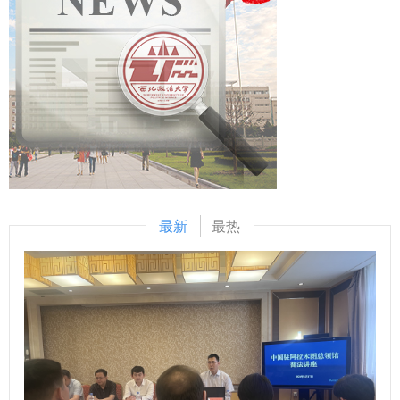
（供稿：校工会 摄影：宣传部 撰稿：韩惠于 审核：戴
为教育事业高质量发展贡献法治力量。 （供稿人：习近平法
抓作风入手推进全面从严治党 把新时代党的自我革命要求进
鲲）
治思想研究中心 撰稿：刘贝贝 审核：陈玺）
一步落实到位》和《习近平谈治国理政》第五卷第一专题前三
章部分内容等，传达学习了新时代高校思政课建设工作推进会
会议精神。班子成员结合思想和工作实际逐一交流发言，谈认
识、讲体会、找差距，进一步深化了对全面从严治党、加强党
的纪律建设的思想认同，凝聚了抓实民主生活会和组织生活会
筹备工作的行动共识。 会议强调，2025年度民主生活会锚
定“学思践悟强党性、实干担当促发展”核心目标，以严的基调
抓实全过程。一要聚焦理论武装，推动党的创新理论与学院发
最新
最热
展实际深度融合，筑牢思想根基；二要抓实问题整改，将本科
教育教学评估、专项政治监督、校内巡察反馈问题统筹梳理，
建立闭环整改机制；三要务求会议实效，班子成员要带头开展
理论学习，深刻检视个人问题，认真撰写对照检查材料，深剖
典型案例，把会议成果转化为破解学科建设瓶颈、提升人才培
养质量的具体举措，凝心聚力推动学院事业高质量发展。
（供稿:马克思主义学院 撰稿:刘栩源 审核:李政敏）