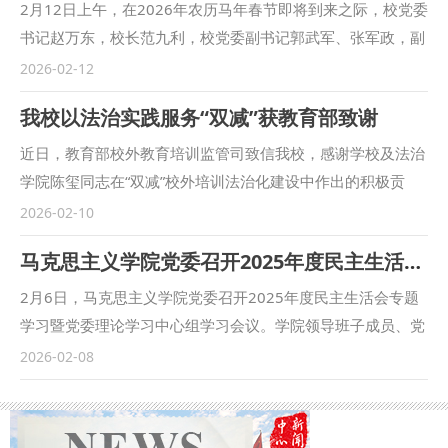
2月12日上午，在2026年农历马年春节即将到来之际，校党委
书记赵万东，校长范九利，校党委副书记郭武军、张军政，副
校长张荣刚、马朝琦、孙昊亮、赵全宇、常安等校领导分别带
2026-02-12
队，深入走访慰问我校省部级劳动模范、陕西省“五一劳动奖
我校以法治实践服务“双减”获教育部致谢
章”获得者、省级师德标兵、省级师德先进个人、功勋教授以
及厅局级离退休干部、离休干部和老党员代表，为他们送上学
近日，教育部校外教育培训监管司致信我校，感谢学校及法治
校的诚挚关怀与美好新春祝福。 每到一处，校领导都与慰问
学院陈玺同志在“双减”校外培训法治化建设中作出的积极贡
对象促膝交谈，细致询问大家的身体健康、日常起居与实际需
献。 感谢信中表示，2025年我国“双减”工作取得显著成效，
2026-02-10
求，悉心听取各位前辈、模范对学校改革发展的意见建议，并
基础教育生态持续优化，这离不开我校的鼎力支持。陈玺同志
马克思主义学院党委召开2025年度民主生活会专题学习暨党委理论学习中心组学习会议
衷心感谢大家长期以来为学校建设发展倾注的心血、作出的重
积极参与校外培训法治建设，展现了高校学者的责任担当与扎
要贡献。 受访同志纷纷对学校的悉心关怀表示感谢，对学校
实作风。 作为习近平法治思想研究阐释与传播的重要阵地，
2月6日，马克思主义学院党委召开2025年度民主生活会专题
一年来高质量发展取得的成绩倍感欣慰与鼓舞。大家表示将一
学校始终坚持以习近平法治思想为指引，立足法学学科优势，
学习暨党委理论学习中心组学习会议。学院领导班子成员、党
如既往关心支持学校各项事业，为学校高质量发展作出贡献。
推动理论研究与国家法治实践深度融合。此次参与教育法治建
支部书记及科级干部参加会议，学院党委书记李政敏主持会
2026-02-08
党政办、组织部、宣传部、统战部、巡察办、校工会、发展规
设，是学校将研究成果转化为社会治理效能的具体体现。
议。 会议集体学习了习近平总书记在《求是》杂志发表的重
划与学科建设处、教务处、研究生院、人事处、后勤保障处、
2026年，学校将继续深化习近平法治思想研究传播，发挥政
要文章《学习好贯彻好党的二十届四中全会精神》《锲而不舍
离退处、信息网络中心等相关职能部门负责人陪同走访慰问。
法高校智库优势，持续服务国家“双减”工作与教育法治建设，
落实中央八项规定精神推进作风建设常态化长效化》《坚持从