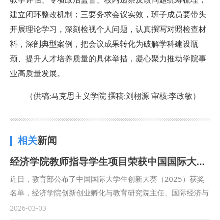
建立闭环整改机制；三要务求会议实效，班子成员要带头
开展理论学习，深刻检视个人问题，认真撰写对照检查材
料，深剖典型案例，把会议成果转化为破解学科建设瓶
颈、提升人才培养质量的具体举措，凝心聚力推动学院事
业高质量发展。
（供稿:马克思主义学院 撰稿:刘栩源 审核:李政敏）
相关
新闻
经济学院教师指导学生项目荣获中国国际大学生创新大赛（2025）国赛铜奖
近日，教育部公布了中国国际大学生创新大赛（2025）获奖
名单，经济学院创新创业孵化与教育研究院主任、国际经济与
贸易系段琳老师（第一指导教师）指导的学生项目“智塑灵
2026-03-03
偶，法链‘星芽'——针对中小学生的全链条虚拟偶像普法工