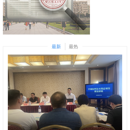
二要狠抓问题整改落实，坚持问题导向，聚焦短板弱项，建立
会议强调，要全面迅速贯彻校党委关于处级干部培训会和工作
健全整改长效机制，以严实作风做好整改落实“后半篇文章”；
务虚会的相关精神，以机构改革和干部调整后形成的新气象、
三要勇于担当实干作为，聚焦学院中心工作，攻坚学科建设重
新担当，不断提升离退休工作质量和服务水平，切实增强离退
难点问题，加快培养复合型高素质涉外法治人才。 李立代表
休人员的获得感、幸福感和归属感，推动学校离退休工作向上
领导班子作表态发言。他表示，学院党委将以此次民主生活会
向好发展。 （供稿：离退处 撰稿：石葛蕾依 审核：马光
为契机，以严实作风强化自身建设，以坚决态度抓好整改落
明）
最新
最热
实，持续推动学院各项事业高质量发展再上新台阶。 （供
稿：国际法学院（国际仲裁学院） 撰稿：韩潇 审核：李立）