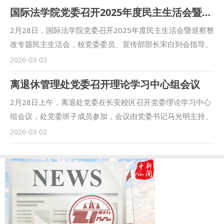
国际法学院党委召开2025年度民主生活会暨巡察整改专题民主生活会
程”荣获本届国赛主赛道铜奖。 该项目由多学院多专业学生共
同参与，彰显了我校教师跨学科联合指导、学生跨学科协同合
2月28日，国际法学院党委召开2025年度民主生活会暨巡察整
作的强大势能，充分体现了《创新创业基础》课程的教学成
改专题民主生活会，校党委委员、宣传部部长宋白到会指导。
果，以及我校多学科融合发展的新文科教育教学改革成效。
学院全体班子成员参加会议，学院党委书记李立主持会议。
2026-03-03
经济学院作为陕西省首批创新创业试点学院，历来高度重视创
学院党委班子高度重视，会前深入开展理论学习，广泛征求意
离退休管理处党委召开理论学习中心组会议
新创业教育工作，承担全校《创新创业基础》课程的安排及大
见建议，认真剖析反面典型案例，全面查摆突出问题。会上，
型学生赛事的组织，多年深耕创新创业教育及学生项目孵化领
李立通报了学院深入贯彻中央八项规定精神学习教育整改整治
2月28日上午，离退处党委在长安校区召开党委理论学习中心
域，多次获得国家及省级重大创新创业赛事奖项，成果显著。
情况、2024年度民主生活会整改落实情况和本次民主生活会
组会议，处党委班子成员参加，会议由党委书记马光明主持。
经济学院始终坚持在“以赛促教、以赛促学、以赛促创”的过程
征求意见情况，并代表领导班子作对照检查。随后，班子成员
会议学习了习近平总书记在中共中央国务院春节团拜会上的重
2026-03-02
中发掘优秀项目，培育发展新动能，激发学生创新热情，提高
逐一进行自我检视，严肃开展批评与自我批评。 宋白在点评
要讲话和关于银龄工作的重要讲话精神，学习了中办印发的
创新创业能力，助力培养更多具备创新精神、实践能力与国际
讲话中对本次民主生活会给予充分肯定，认为会议紧扣主题、
《关于在全党开展树立和践行正确政绩观学习教育的通知》，
视野的高层次应用型创新创业教学科研师资和人才，为学校教
聚焦问题，有效推动民主生活会查摆问题与巡察反馈整改任务
学习传达了学校处级干部学习贯彻党的二十届四中全会精神专
育教学高质量发展与服务国家创新战略提供支撑。 （供稿：
深度融合、一体落实，并对学院党委领导班子下一步工作提出
题培训班和2026年工作务虚会会议精神。 会议要求，要及时
经济学院 撰稿：李隆玲 段琳 审核：李建梅）
要求：一要持续深化理论武装，将理论学习与学院“十五五”规
跟进学习习近平总书记关于老龄工作的重要讲话和重要指示重
划推进相结合，切实将整改成果转化为推动发展的实际成效；
要批示精神，努力将学习成效转化为工作思路、具体举措。