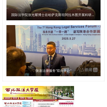
扬照金精神，紧扣立德树人根本任务，聚焦师生所需所盼，坚
持出实招、求实效、创实绩，以“功成不必在我、功成必定有
国际法学院张光耀博士在哈萨克斯坦阿拉木图开展科研与社会服务活动
我”担当，创造经得起历史与师生检验的业绩，持续推动学校
各项事业高质量发展。 （供稿：党委宣传部 撰稿：段蓓蕾 审
核：宋白）
陕港法律服务“双向奔赴”