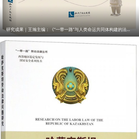
研究成果｜王瀚主编：《“一带一路”与人类命运共同体构建的法律与实践》