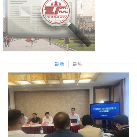
等师生普遍关心的问题，并发放护眼科普宣传材料，引导大家
结束后，人事处处长朱茂深有感触，“听了张炜教授的报告，
们坚守信仰、扎根群众、顽强斗争的崇高品格。 参观结束
纠正过度使用电子设备、近距离用眼等不健康行为。活动现场
我深刻认识到大学治理的中国实践对人事工作提出了新的更高
后，全体人员来到陕甘边革命英雄纪念碑前，校党委书记赵万
秩序井然，参与师生纷纷表示收获颇丰。 （供稿：门诊部 撰
要求，特别是在AI时代，更需勤学善思、主动求变，推动人事
东代表学校向革命烈士敬献花篮，致以深切缅怀与崇高敬意。
稿：王枫 审核：金山）
管理从‘事务型’向‘治理型’转变，为推动学校事业高质量发展提
巍巍青山存壮志，铮铮誓词践初心，敬献仪式结束，全体党员
供坚实人才保障”。国际法学院（国际仲裁学院）院长张超汉
面向鲜红党旗肃立，高举右拳重温入党誓词，进一步筑牢理想
也分享了自己的学习体会：“学院在大学治理体系和治理能力
信念根基，凝聚干事创业力量。 下午，一行人来到陈家坡会
现代化中发挥着重要的支撑作用，我们要不断深化改革，提升
议旧址，百年古树浓荫如盖，石板老屋静静矗立，全体成员围
最新
最热
治理效能，努力推动涉外法治人才培养取得更大成绩”。 此次
坐树下，共同聆听《弘扬照金精神 筑牢理想信念》专题微党
培训主题鲜明、内容充实，为全体干部上了一堂生动的治理能
课。授课人结合鲜活生动的革命史实，深入阐释照金精神“忠
力提升课。与会干部一致表示，将把学习收获带回岗位、融入
诚于党的坚定信念、顽强斗争的英雄气概、扎根群众的工作作
工作，持续锤炼干事创业本领，在推进学校治理体系和治理能
风”核心内涵，回顾老一辈革命家扎根西北、独立自主开辟革
力现代化中展现新担当、实现新作为。 （供稿：党委组织部
命道路的艰辛历程，讲述军民同心、患难与共的鱼水深情。在
撰稿：祝越 审核：康鹏）
场党员深受触动，大家一致认为，要自觉赓续红色血脉、传承
红色基因，从照金精神中汲取奋进力量。 本次研学既是传承
红色薪火的寻根之旅，也是砥砺初心、校准正确政绩观的党性
淬炼。全体中心组成员表示，将以此次研学为新起点，传承弘