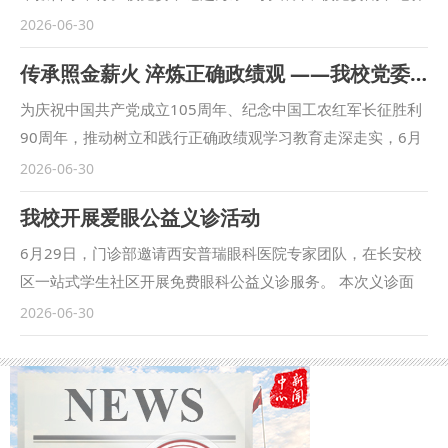
武军出席培训。全体处科级干部、辅导员参加培训。 赵万东
2026-06-30
指出，开设“干部大讲堂”是学校扎实推进树立和践行正确政绩
传承照金薪火 淬炼正确政绩观 ——我校党委理论学习中心组（扩大）赴照金开展实践研学活动
观学习教育，帮助广大干部进一步拓宽视野、增长才干、提升
能力的重要举措。他强调，全体干部要以培训为契机，勤学善
为庆祝中国共产党成立105周年、纪念中国工农红军长征胜利
思，将学校事业发展和自身岗位职责紧密结合，深入思考如何
90周年，推动树立和践行正确政绩观学习教育走深走实，6月
在推进学校治理体系和治理能力现代化中找准定位、主动作
30日，我校党委理论学习中心组（扩大）前往陕甘边革命根据
2026-06-30
为，切实把学习成果转化为提升管理能力、破解发展难题、推
地照金纪念馆、陈家坡会议旧址，开展“传承照金薪火 淬炼正
我校开展爱眼公益义诊活动
动事业发展的实际成效，以更加昂扬的精神状态和更加务实的
确政绩观”实践研学活动。 陕甘边革命根据地照金纪念馆为国
工作作风，担当作为、笃行实干，为推动学校事业高质量发展
家一级博物馆、全国爱国主义教育示范基地。展馆紧扣“两点
6月29日，门诊部邀请西安普瑞眼科医院专家团队，在长安校
作出新的更大贡献。 本期“干部大讲堂”特别邀请西北工业大学
一存”的重要历史定位，系统展现了刘志丹、谢子长、习仲勋
区一站式学生社区开展免费眼科公益义诊服务。 本次义诊面
原党委书记张炜作题为“在推进大学治理现代化中提升管理能
等革命先辈攻坚克难、创建我国北方首个山区革命根据地的壮
向全体在校师生，提供全套一站式眼部健康筛查。现场医务人
2026-06-30
力”的专题辅导报告。张炜从大学治理的概念辨析、哲学思
阔历程，诠释了照金精神的厚重历史底蕴和鲜活时代价值。
员依次为参与师生开展基础视力检测、电脑验光、裂隙灯专项
考、国际视野和中国实践等四个方面，阐释了大学治理的核心
在讲解员引导下，中心组成员依次参观各主题展区，全面回顾
检查，全面排查近视、散光、干眼症、角膜病变等多发眼部疾
要义，提出了提升管理能力的方法路径和内在要求，对全体干
陕甘边革命根据地从创建、发展到壮大的历史。大家驻足细看
患。结合各项检查结果，眼科专家一对一开展健康问诊，出具
部进一步理解和把握大学治理规律、提升治理水平具有很强的
革命实物、影像资料与史料手稿，认真聆听烽火年代的革命故
针对性护眼方案与就医指导，细致解答近视防控、视疲劳改善
针对性和指导性。 “这是一场既有高度又接地气的报告！”培训
事，重温那段筚路蓝缕、星火燎原的奋斗征程，感受革命先辈