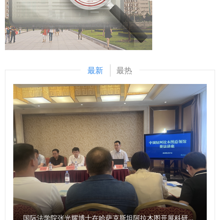
撞的重要阵地，构建海洋法治自主知识体系是当前学界面临的
核心任务。单文华表示，需关注如何使海洋法治等“小众”学科
获得更广泛的学术关注，以及传统期刊如何与现代技术深度融
合。 会上，黄文艺系统阐述了构建自主知识体系的方向、概
念、理论与范式四大支柱。任玲介绍《太平洋学报》坚持“立
最新
最热
足中国海，探索太平洋，关注国家发展，理论世界大局”的宗
旨，通过主动策划“南海仲裁案十周年”等专题，深度参与BBNJ
等国际规则研讨。杨建军从用稿数据出发，强调国际法学等领
域的投稿存在“变革不深”的问题，呼吁研究应更具全球视野和
真问题意识。赵骏、余涛、孙尚鸿、梁佳欣等也结合工作实际
进行了交流发言。 梁黎明表示，本次边会不仅是一场高水平
的学术研讨，更是一次面对面的“业务培训会”，为主编、学者
与青年才俊提供了宝贵的交流平台和方向指引。她提出三点要
求，一是推动理论研究紧密服务海洋强国建设实践，加强海洋
法治宣传；二是重点培养青年学者，鼓励他们在学术“无人
区”中探索真问题、产出高质量成果；三是倡议学界凝聚合
国际法学院张光耀博士在哈萨克斯坦阿拉木图开展科研与社会服务活动