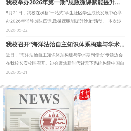
我校举办2026年第一期“思政微课赋能提升沙龙”活动
趣味健身、心理赋能、邻里共治三大理念，充分兼顾老年、青
年、少年儿童不同群体的活动需求与身心特点，精心策划推出
5月21日，我校在枫桥“一站式”学生社区学生成长发展中心举
稳步前行、巧手拈珠、心灵五指图等19项特色文体互动项目。
办2026年辅导员队伍“思政微课赋能提升沙龙”活动。 本次沙
活动集趣味玩乐、健体强身、心理疏导、协作互动于一体，让
龙紧扣“小切口、深挖掘、强共鸣、易传播”的网络思政创作原
2026-05-22
居民在轻松欢乐的氛围中强身健体、舒缓身心，真正实现运动
则，结合“Z世代”学生思想动态特征和学生管理实际，聚焦思
我校召开“海洋法治自主知识体系构建与学术期刊使命”边会
健身与心灵滋养相融，个人比拼与邻里协作并举。社区特邀兵
政微课的内容架构、选题立意、传播实效等创作难点展开交流
器工业总医院等多家单位开展免费健康义诊、应急救护知识宣
研讨。与会辅导员结合自身微课作品围绕夯实网络育人阵地、
近日，“海洋法治自主知识体系构建与学术期刊使命”专题边会
讲、居家安全知识普及等暖心便民服务，将实用知识与贴心关
创新教育载体形式、防范网络舆情等工作内容，积极探讨如何
在我校长安校区召开。边会聚焦新时代背景下系统构建中国自
怀送到居民家门口，切实提升辖区群众的幸福感、获得感与安
打造思政微课品牌IP与创新内容多元范式的具体做法和实践经
主的海洋法治知识体系，深入探讨了学术期刊应承担的关键角
2026-05-21
全感。 雁塔区红十字会、长延堡街道办事处和我校离退休管
验。 （供稿：学工部 撰稿：余瑞 审核：蒋国纲）
色与历史使命。会议由中国海洋法学会常务副会长张海文、我
理处、后勤保障处、保卫处、法治学院 法律硕士教育学院、
校副校长单文华共同主持，中国海洋法学会会长梁黎明，《中
社区等单位负责人参加了活动。 （供稿：社区 离退休管理处
国法学》主编黄文艺，海洋出版社总编辑任玲，《法律科学》
撰稿：王玮 审核：金山）
主编杨建军、副主编孙尚鸿，《浙江大学学报（人文社会科学
版）》执行副主编赵骏，《法学教育研究》副主编余涛，《法
商研究》编辑梁佳欣等核心法学期刊的主编、编辑及专家学者
参加边会。 张海文表示，学术期刊是学术成果传播与思想碰