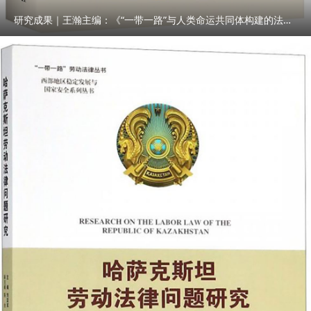
研究成果｜王瀚主编：《“一带一路”与人类命运共同体构建的法律与实践》