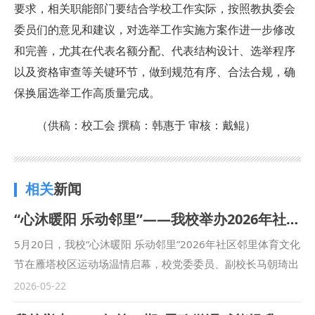
要求，相关职能部门要结合学校工作实际，按照教执委会
委员们的意见和建议，对选举工作实施方案作进一步修改
和完善，尤其在代表名额分配、代表结构设计、选举程序
以及资格审查等关键环节，做到规范有序、合法合规，确
保换届选举工作高质量完成。
（供稿：校工会 撰稿：韩惠于 审核：戴鲲）
相关
新闻
“心沐暖阳 乐动邻里”——我校举办2026年社区邻里体育文化节
5月20日，我校“心沐暖阳 乐动邻里”2026年社区邻里体育文化
节在雁塔校区运动场温情启幕，校党委委员、副校长马朝琦出
席并宣布活动开幕。近600名离退休教职工和社区居民齐聚现
2026-05-22
场，共赴趣味运动之约，共绘邻里和睦画卷。 本次活动立足