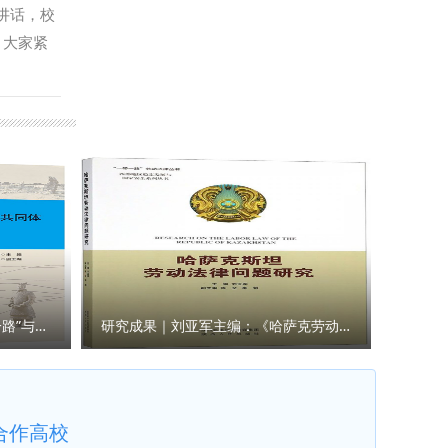
：政治与
馆中庭整
讲话，校
全体党员
，大家紧
热情投身
持。他强
步提升人
勉励青年
新兴技术
，以优异
是学校事
展中的堵
言献策。
申报指
门负责
研究成果｜王瀚主编：《“一带一路”与人类命运共同体构建的法律与实践》
研究成果｜刘亚军主编：《哈萨克劳动法律问题研究》
合作高校