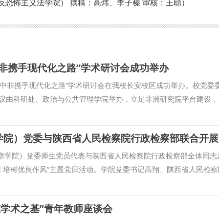
反恐怖主义法学院） 撰稿：高炜、李子榛 审核：王聪）
非携手现代化之路”学术研讨会成功举办
域下中非携手现代化之路”学术研讨会在我校长安校区成功举办。校党委
议由科研处、政治与公共管理学院举办，立足非洲研究院平台建设，
全、民生发展等领域开展多维度研讨。 孙昊亮在致辞中表示，中非
现代化进程中焕发出的新光彩，政治与公共管理学院充分发挥优势，
体系，将非洲研究院平台建设嵌入学院学科发展、人才培育、咨政研
究维度、丰富学术成果，循序渐进塑强特色品牌智库，期盼与会专家
监察学院）党委师生党员代表与陕西省人民检察院行政检察部全体同志
度合作新路径，以文明互鉴扬风帆，以友好协作划双桨，同心携手奔
因 培树优良作风”主题党日活动。学院党委书记高翔、陕西省人民检察
，与会学者就中非现代化共识与协同发展前景、民间商会助力中非命
中革命纪念馆，全体党员先后参观了“关中新民主主义革命历史展”“
国在非安全利益协作保护机制及我校非洲研究院建设与布局展望等交
赓续红色血脉”三大主题展区，通过观看珍贵的历史图片、文献资料和
筑学术之基”青年教师座谈会
、湖北省非洲民间商会书记严雄、在非中资企业广州博美瑞国际贸易
革命斗争历程，深切缅怀革命先烈的丰功伟绩。在参观过程中，大家