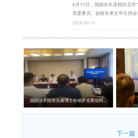
代表陈锋、校内相关职能部门主
讲解，深刻体悟红色革命精神蕴
6月17日，我校在长安校区召开
公共管理学院 撰稿：梁娟娟 审
齐列队，举行了庄严的宣誓仪式
党委委员、副校长单文华主持会
纷纷表示，将自觉传承革命先辈
盯学术前沿，坚持问题导向，深
2026-06-19
教学科研和法治人才培养事业。
调，针对青年教师提出的急难愁
才服务水平，加大科研创新支持
教师，要立足国家重大战略和地
赋能教育教学，不断增强育人实
实绩献礼90周年校庆，为推动
业发展的生力军，学校将持续拓
点难点。希望广大青年教师立足
与会青年教师代表分享各自科研
导、优化考核评价机制、畅通资
国际法学院张光耀博士在哈萨克斯坦阿拉木图开展科研与社会服务活动
人，各教学科研单位教师代表参加
下一篇