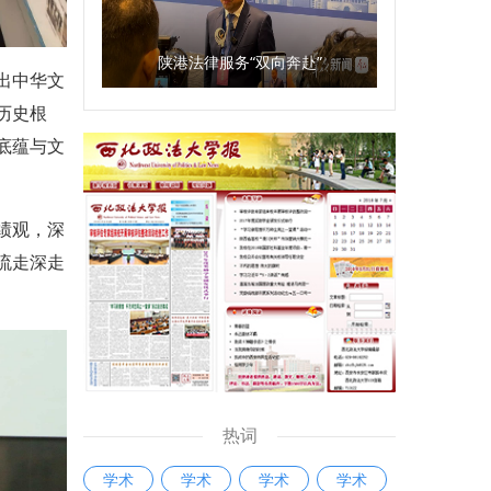
陕港法律服务“双向奔赴”
出中华文
历史根
底蕴与文
绩观，深
流走深走
热词
学术
学术
学术
学术