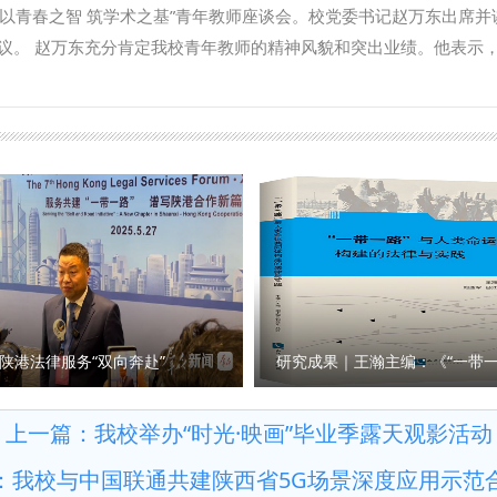
要负责人及政治与公共管理学院师生代表40余人参加会议。 （供稿
含的深厚内涵与恒久时代价值。 参观结束后，全体师生党员在纪念
“以青春之智 筑学术之基”青年教师座谈会。校党委书记赵万东出席并
核：李小巍）
，全体党员重温入党誓词，在铮铮誓言中回望初心，汲取奋进力量。
议。 赵万东充分肯定我校青年教师的精神风貌和突出业绩。他表示
矢志不渝的理想信念与崇高品格，大力弘扬伟大建党精神，以饱满的
耕科研创新，产出了一批高水平成果，为学校内涵建设提供了有力支
 （供稿：行政法学院（纪检监察学院） 撰稿：樊丁 审核：高翔）
盼问题和意见建议，各部门要认真听取、跟踪推动、全力解决，进一
保障力度，完善青年人才培育机制，全面助力青年教师成长发展。他
方发展需求，深化有组织科研，促进学术研究提质增效；要善于运用
效；要严守学术准则，涵养优良师德师风；要主动融入学校发展大局
学校高质量发展贡献更大力量。 单文华在主持会议时表示，青年教师
宽沟通交流渠道，倾听青年教师发展诉求，聚力破解青年教师成长发
岗位、锐意进取，以青春之智筑牢学术之基，积极为学校改革发展建
成长经验，梳理遇到的瓶颈难题，并围绕强化有组织科研、完善课题
源对接渠道、搭建学术交流平台等方面提出意见建议。 相关职能部
陕港法律服务“双向奔赴”
座谈。 （供稿：科研处 撰稿：吕叔阳 审核：倪楠）
上一篇：
我校举办“时光·映画”毕业季露天观影活动
：
我校与中国联通共建陕西省5G场景深度应用示范