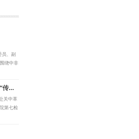
委员、副
围绕中非
交往是文
深度融合
行政法学院（纪检监察学院）党委与陕西省人民检察院行政检察部联合开展“传承红色基因 培树优良作风”主题党日活动
究全过
畅抒真
赴关中革
赴中非共
院第七检
运共同体
习仲勋同
流观点。
革命文物，
有限公司
认真聆听