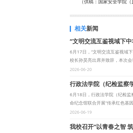
（供稿：国家安全学院（
相关
新闻
“文明交流互鉴视域下中
6月17日，“文明交流互鉴视
校长孙昊亮出席并致辞，本次会
现代化共建、经贸合作、公共安
2026-06-20
明间的对话，文明互鉴精神是在
政治学治理视角与完整法学学科
程，持续完善运行机制、拓展研
6月18日，行政法学院（纪检
知、建言献策，共研共谋中非深
命纪念馆联合开展“传承红色基
同现代化之路。 主旨发言阶段
察部主任周兴安参加活动。 在关
2026-06-19
的实践路径、中非合作框架下我
志生平陈列展”“传承红色基因
我校召开“以青春之智 
吉布提青年学者布尔汉·阿卜迪
系统回顾了关中地区波澜壮阔的