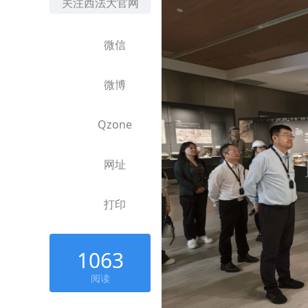
关注西法大官网
微信
微博
Qzone
网址
打印
1063
阅读