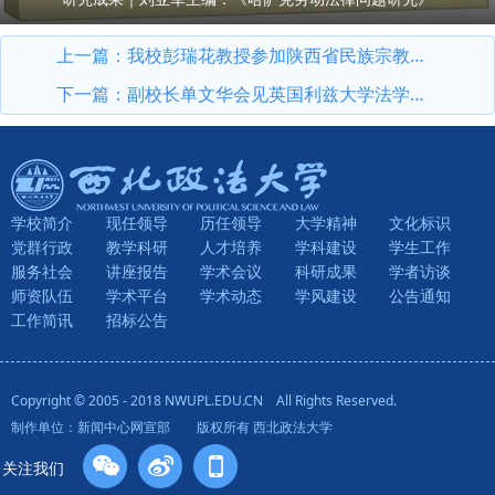
上一篇：
我校彭瑞花教授参加陕西省民族宗教工作专家库座谈会
下一篇：
副校长单文华会见英国利兹大学法学院代表
学校简介
现任领导
历任领导
大学精神
文化标识
党群行政
教学科研
人才培养
学科建设
学生工作
服务社会
讲座报告
学术会议
科研成果
学者访谈
师资队伍
学术平台
学术动态
学风建设
公告通知
工作简讯
招标公告
Copyright © 2005 - 2018 NWUPL.EDU.CN All Rights Reserved.
制作单位：新闻中心网宣部 版权所有 西北政法大学
关注我们