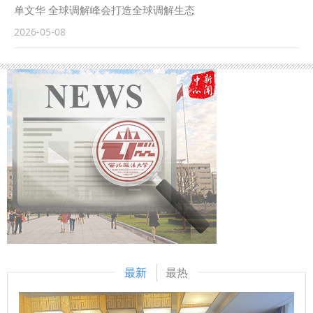
员名册中的调解员主要处理国际商事争议（即私人主体之间的
显绩；推进过程必须尊重规律、实事求是；最终成效要靠实干
单文华 全球调解峰会打造全球调解生态
商事争议）及国际投资争议（即缔约国与他国国民之间有关商
说话，不能以“留痕”代替落实。 针对商学院学生专业特点，张
2026-05-08
事或投资的争议）。此次入选国际调解院一般调解员名册，是
荣刚表示，要夯实专业基础，把财务、审计等专业能力练成真
对单文华教授深厚学术积淀的高度肯定，亦是对其长期致力于
本领，不搞表面功夫；要真诚服务同学，党支部工作应聚焦就
推动国际法治进程、服务国家涉外法治建设的有力认可。 国
业帮扶、学业指导等实际需求，力戒形式主义；要严守诚信底
际调解院的成功运作，体现了我国积极参与并推动全球法治文
线，从考试不作弊、论文不抄袭等日常做起，为未来从事高诚
明交流互鉴、维护国际公平正义的大国担当。近年来，中国持
信要求的职业打好根基；要着眼长远发展，克服急功近利心
续支持最高人民法院、商务部等有关部门以及各国际商事调解
态，在法商融合的实践中成长为堪当重任的时代新人。 本次
机构，协力推进多元化国际争议解决事业的良性发展。西北政
党课紧扣实际、案例翔实，进一步深化了学生党员对正确政绩
法大学作为我国法学教育的重镇，正持续加强涉外法治学科建
观的理解和把握，激励大家以实干担当书写青春答卷。与会学
设力度，努力培养具有国际视野、通晓国际规则的法治人才。
生党员纷纷表示，将以此次党课为契机，把学习成效转化为勤
单文华教授被正式指派为国际调解院调解员，将进一步促进两
学笃行、服务同学、奉献社会的实际行动，以青春担当为学校
校与国际调解院在法学研究、人才培养及国际法治合作等方面
和学院高质量发展贡献智慧与力量。 （供稿：商学院（管理
的深入交流与协同发展，为服务我国涉外法治战略大局作出更
学院） 撰稿：张琪 审核：燕楠）
最新
最热
大贡献。