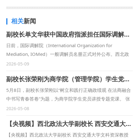
相关
新闻
副校长单文华获中国政府指派担任国际调解院一般调解员
日前，国际调解院（International Organization for
Mediation, IOMed）一般调解员名册正式对外公布。西北政
法大学副校长、西安交通大学文科资深教授单文华获中华人民
2026-05-09
共和国政府指派，入选该名册，为中国指定的24位调解员（内
副校长张荣刚为商学院（管理学院）学生党员讲授专题党课
地12名，香港12名）之一。 国际调解院成立于2025年，是全
球首个专门致力于国际争端调解的政府间法律机构。根据《关
5月8日，副校长张荣刚以“树立和践行正确政绩观 在法商融合
于建立国际调解院的公约》，其制度框架涵盖国家与国家之
中书写青春答卷”为题，为商学院学生党员讲授专题党课。 张
间、国家与他国国民之间，以及经当事人同意的国际商事主体
荣刚围绕习近平总书记关于树立和践行正确政绩观的重要论
2026-05-08
之间的争议调解，为国际投资及商事争议提供制度化、和平化
述，结合高校领域近年来发生的典型违纪案例，深刻剖析了政
【央视频】西北政法大学副校长 西安交通大学文科资深教授 单文华 全球调解峰会打造全球调解生态
的解决途径。截至目前，公约签署国已由成立时的37个增至
绩观偏差的严重危害。他强调，高校党员干部树立正确政绩观
41个，已完成批约的缔约国数量由8个增至13个。 一般调解
的核心在于：工作出发点要落在为师生服务上，而非追求个人
【央视频】西北政法大学副校长 西安交通大学文科资深教授