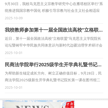
9月30日，我校马克思主义宗教学研究中心在雁塔校区举行“系
统推进我国宗教中国化 积极引导宗教与社会主义社会相适应
——深入学习习近平总书记在中共中央政治局第二十二次集体
2025-10-09
学习会议上的讲话精神”主题研讨会。中心执行主任彭瑞花教
我校教师参加第十一届全国政法高校“立格联盟”马克思主义学院院长论坛暨铸牢中华民族共同体意识与新时代边疆治理学术研讨会
授主持会议，校党委副书记、马克思主义宗教学研究中心常务
副主任张军政出席会议并讲话。 张军政对当前研究中心的工
近日，第十一届全国政法高校“立格联盟”马克思主义学院院长
作给予肯定，并从站稳立场、坚定信仰，防范宗教渗透，推动
论坛暨铸牢中华民族共同体意识与新时代边疆治理学术研讨会
宗教工作法治化三方面提出要求。他表示，要注重系统观念，
在新疆政法学院举行。我校马克思主义学院副院长鲁洋、院长
2025-10-01
立足国家级宗教工作特色智库建设需要，将宗教学研究与相关
助理赵琳、闫欢应邀参会。 在论坛主旨发言环节，鲁洋作题
民商法学院举行2025级学生开学典礼暨书记院长第一课
学科相结合，不断加强研究队伍建设；要不断提高政治站位，
为“‘四个与共’与铸牢中华民族共同体意识”的发言。在平行论坛
始终坚持正确的政治方向、价值导向、学术取向，发挥专业优
发言环节，赵琳作题为“一核两融·三维协同：西北政法大学思
为帮助新生锚定成长方向、树立正确价值目标，9月28日，民
势，主动作为；要以问题为导向，学习贯彻习近平总书记关于
政课教学高质量发展的实践探索”的发言。鲁洋还参加了“立格
商法学院2025级新生开学典礼暨书记院长第一课在图书馆二
宗教工作的重要论述，积极开展实践调研，进行课题攻关，服
联盟”高校院长与组团式对口援助新疆政法学院马克思主义学
楼满天星报告厅举行。民商法学院党委书记朱茂、院长程淑娟
2025-10-01
务党的宗教工作。 与会人员集体学习了习近平总书记在中共
院院长联席会议。 本次立格联盟院长论坛的举办恰逢庆祝新
等党政领导、行政干部、辅导员及2025级全体本科生、二学
中央政治局第二十二次集体学习会议上的讲话精神。彭瑞花教
疆维吾尔自治区成立70周年之际，论坛紧紧聚焦铸牢中华民族
位学生参加活动，活动由学院副院长凤建军主持。 在庄严肃
授汇报了马克思主义宗教学研究中心近期工作情况，并从党的
共同体意识和新时代边疆治理，是高校人文社会科学研究围绕
穆的国歌声中，本次典礼正式拉开了序幕。 朱茂为2025级全