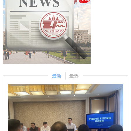
宗教工作的重要性、当前宗教工作的主线、依法治理宗教事
党在新时代中心工作的体现，为进一步贯彻落实新时代治疆方
体新生讲授了“书记第一课”。他表示，学校红色基因浓厚，法
务、加强宗教工作队伍建设、进一步加强校地协同合作等方面
略提供了学术交流与实践探索的平台。 （供稿：马克思主义
学特色鲜明，建校以来为国家和社会培养了大量人才。同时，
进行发言。中心研究员、2025年度课题负责人等分别围绕学
学院 撰稿：鲁洋 审核：刘驰）
他还对同学们提出三点希望：一是深植红色根脉，以忠诚铸魂
习内容进行交流发言。 （供稿：国家安全学院（反恐怖主义
立心，在延安精神滋养中，忠诚于对马克思主义的信仰和对法
法学院） 撰稿：彭瑞花 审核：李政敏）
治中国的坚守；二是精研法治真义，以德法兼修立身，既要钻
进法典条文穷究其理，又要躬身实践体悟“奉法图强”的重量；
三是勇担时代使命，以实干笃行立业，通过社会实践、专业见
习、实习等各项校内外活动锤炼本领，投身基层社会治理。最
后他鼓励同学们以校史为鉴、以使命为帆，让青春在法治中国
最新
最热
建设的实践中绽放光彩，成长为堪当民族复兴重任的法治新
人。 程淑娟为2025级全体新生讲授了“院长第一课”。她对
2025级新生的到来表示热烈欢迎，并介绍了学院的学科优
势、师资力量及多元培养模式等基本情况，最后对同学们提出
了三点要求：一是厚植家国情怀，牢记责任使命，将个人发展
与时代进程紧密联系，为建设法治中国贡献力量；二是以专业
学习为中心，全面提升自身素养，优先夯实专业基础，在学习