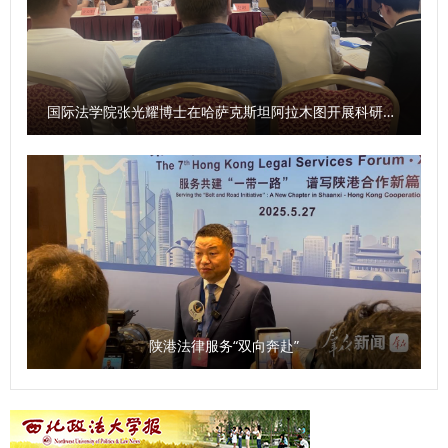
之余锻炼综合能力；三是塑造完善人格，争做全面发展优秀人
才，用积极思维应对问题，在实践中增长才干，她希望同学们
保持对生活的热爱与对法律信念的坚守，秉持善良正直，以不
断求索、勇攀高峰的精神，在民商法学院筑就青春梦想。 学
国际法学院张光耀博士在哈萨克斯坦阿拉木图开展科研与社会服务活动
院教学秘书章思悦为新生讲授了学院人才培养方案与教学管理
制度等内容。在校生代表2023级本科生王思涵和新生代表
2025级本科生肖子正进行了发言。 此次2025级新生开学典礼
暨院长书记第一课的举办，为2025级新同学点亮了大学征程
的灯塔。希望新生们以开学第一课为序章，筑牢信仰之基，锤
炼过硬本领，在民商法学院扬起理想风帆，全力谱写为法治中
国建设贡献力量的青春答卷。 （供稿：民商法学院 撰稿：张
智超 审核：朱茂）
陕港法律服务“双向奔赴”