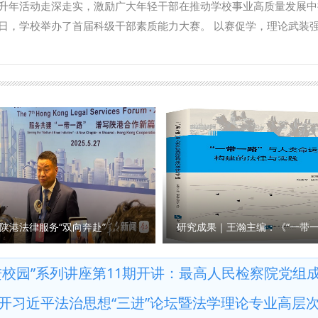
释研究。加强秦岭文化、黄河文化、长城文化、关中文化、黄土文化
升年活动走深走实，激励广大年轻干部在推动学校事业高质量发展中
建设，编译东盟国家《刑法典》《刑事诉讼法典》等二十余部法典等
。这条中对于伟大精神等的列举，主要依据什么？对于相关研究有哪
0日，学校举办了首届科级干部素质能力大赛。 以赛促学，理论武装强
积极作用。下一步，希望学校进一步聚焦涉外检察工作，高质效做好
精神、西迁精神，都是源发于陕西、彰显于陕西、实践于陕西的中国
能力大赛，面向全校正科级干部开放报名，共有119名科级干部积极
机构的科研力量形成研究特色，同时，进一步整合涉外检察实务人才
2021年国庆节前夕中央宣传部梳理并正式公布的第一批中国共产党
肯干”的干部核心素质能力要求，大赛设置了应知应会、公文写作和情
 刘志远与我校刑事法学院院长冯卫国共同签署科研项目委托书 马朝
别列举这些伟大精神，有利于我省广大社科工作者赓续红色血脉，传承
通过笔试方式进行，主要考察科级干部对马克思主义理论和党的路线
检察司法中心网站正式上线，由中心和西北政法大学湾区研究院共同
和优良作风，在有效宣传、研究、践行延安精神等党的宝贵精神财富
主义思想、党内法规以及有关政策文件的熟悉掌握情况。公文写作通
试运行阶段。 学校发展规划与学科建设处、教务处、科研处、国际交流
鲜明的研究特色、深厚的学术积淀，坚定信心、鼓足干劲、激发活力
急处突本领、组织协调能力和写作能力。通过“线上+线下”相结合的
商法学院、经济法学院（知识产权学院）、国际法学院（国际仲裁学
和国家重大战略需求，继往开来、扎实工作、锐意进取，不断谱写文
断深化党的创新理论学习，持续提升业务素质能力，切实将学习成果
）、公安学院（公共安全法学院）、外国语学院、图书馆以及涉外刑
对新型智库建设作出了相关规定，请问陕西省哲学社会科学研究中心
力。 “本次比赛不仅是素质能力的大练兵，更是思想的大练兵、作风
律查明中心、涉外法治研究中心、非洲研究院、北大法宝西安分公司
？ 袁祖社：陕西省哲学社会科学研究中心由省教育厅、陕西师范大
强化了政治理论素养、夯实了业务本领、增强了学习意识。下一步，
参加会议。 （供稿：刑事法学院 撰稿：高晓伟 审核：孙学龙）
，汇聚全省哲学社会科学力量，开展有组织的哲学社会科学研究。20
展的坐标轴，提升争先创优的责任心，提高干事创业的加速度，力争
贯彻落实《条例》，按照上级主管部门要求，紧紧围绕地方经济社会
赛选手李伟弟说。 以赛强技，擂台比武砺精兵 自大赛启动以来，学校
陕港法律服务“双向奔赴”
安精神、照金精神、西迁精神开展工作；将聚焦陕西社会科学有生力
推动，形成了广大干部积极参与的良好局面。在9月29日—30日举
社会科学研究中心的学术影响力，建设服务地方经济社会发展的高端
、有关职能部门负责人担任大赛评委，全程参加了比赛。 比赛现场，
进校园”系列讲座第11期开讲：最高人民检察院党组
量。 问：《条例》规定，本省加强哲学社会科学科研诚信工作，建
拟设置的各类问题提出解决思路和具体举措，充分展现了学校科级干
开习近平法治思想“三进”论坛暨法学理论专业高层
效协同的科研诚信管理体系。您如何看待这一规定？ 袁祖社：学术
过三个环节的激烈角逐，最终，李伟弟、刘洋荣获一等奖，崔梁凡等