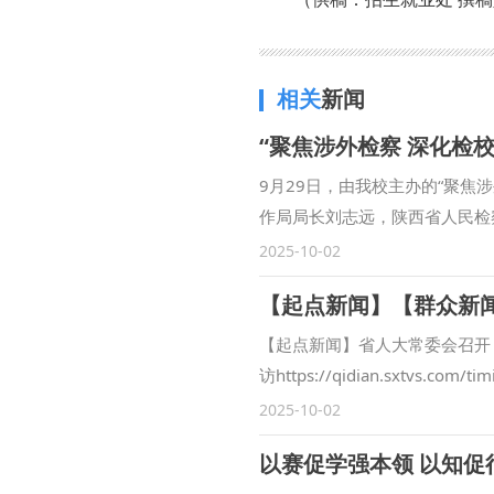
相关
新闻
“聚焦涉外检察 深化检
9月29日，由我校主办的“聚
作局局长刘志远，陕西省人民检
安市长安区人民检察院副检察长
2025-10-02
范九利表示，涉外检察工作是国
展合作领域、合作范围，围绕中
训等方面开展了卓有成效的合作
【起点新闻】省人大常委会召开
察司法研究中心”各项工作稳步
访https://qidian.sxtvs.
方面取得一定成果。下一步，将
过《陕西省哲学社会科学发展促
2025-10-02
与检察实务专家的交流互动，建
法大学副校长、二级教授马朝琦
以赛促学强本领 以知
共同打造服务国家战略的涉外检
袁祖社接受记者采访，对《条例
大学始终心怀“国之大者”，在