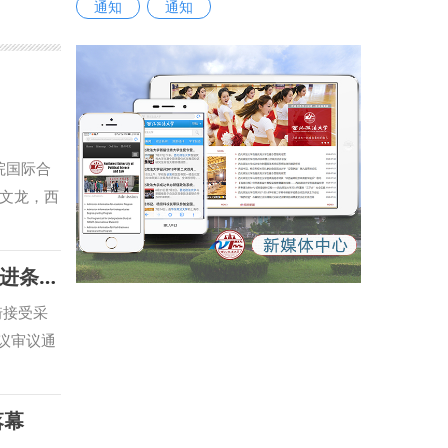
通知
通知
院国际合
文龙，西
持会议。
，不断拓
【起点新闻】【群众新闻】省人大常委会召开《陕西省哲学社会科学发展促进条例》新闻发布会 我校副校长马朝琦接受采访
生实习实
与国别检
琦接受采
库建设等
次会议审议通
专家学者
，西北政
合攻关，
学部部长
落幕
西北政法
精神、照
心先后配