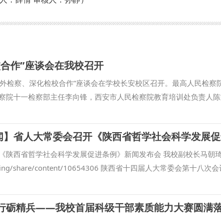
校合作”座谈会在我校召开
焦涉外检察、深化检校合作”座谈会在学校长安校区召开。最高人民检察
察院十一检察部主任李向锋，西安市人民检察院教育培训处负责人陈
王蕾等出席会议。我校校长范九利出席会议并致辞，副校长马朝琦主
家涉外法治工作的重要方面，近年来，学校与各级检察机关深化交流
国检察学自主知识体系构建、检察课题研究、检校人才互派交流、学
。在最高人民检察院国际合作局指导下，我校成立的“涉外刑事法治
《陕西省哲学社会科学发展促进条例》新闻发布会 我校副校长马朝
推进，已在区域国别检察研究、国际刑事司法协助、多语种法律数据
com/timing/share/content/10654306 陕西省十四届人大常委会第十八
高质量推进涉外检察工作，依托中心进一步整合全校资源，推动学校
进条例》（以下简称《条例》），《条例》于9月底正式公布。 日前
立常态化研究协作机制，围绕涉外检察基础性理论和实践难题开展联
，陕西省哲学社会科学研究中心执行主任、陕西师范大学马克思主义
促行砺精兵——我校首届科级干部素质能力大赛圆满
察智库。 刘志远表示，最高人民检察院对涉外检察工作高度重视，
》进行解读。 问：根据《条例》，哲学社会科学机构应当加强延安
涉外法治领域取得了突出的成绩。涉外刑事法治与国别检察司法研究中