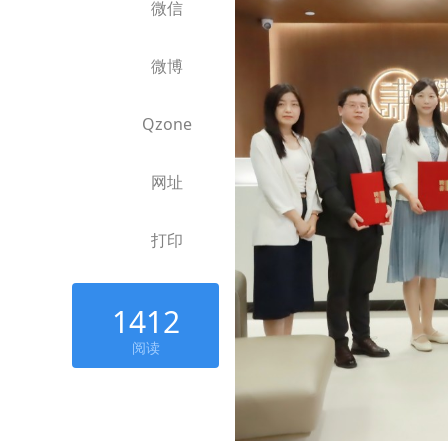
微信
微博
Qzone
网址
打印
1412
阅读