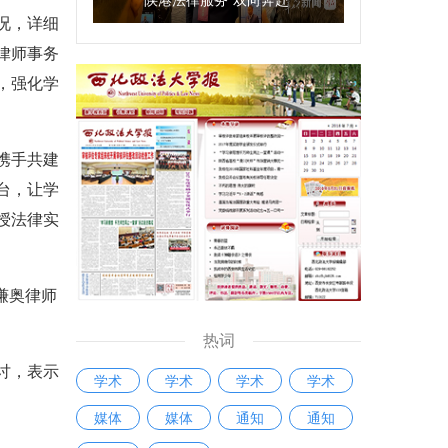
况，详细
律师事务
，强化学
携手共建
台，让学
授法律实
谦奥律师
热词
讨，表示
学术
学术
学术
学术
媒体
媒体
通知
通知