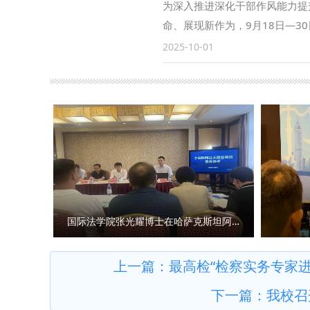
金精神、西迁精神等伟大精神阐
为深入推进深化干部作风能力提
合完成中国—东盟检察总长网站
化等中华优秀传统文化阐释研究
命、展现新作为，9月18日—3
检察国际交流与合作方面发挥了
用？ 马朝琦：延安精神、照金
次比赛是学校首次举办干部素质
2025-10-01
务，统筹好校内各部门、各研究
的伟大精神，三种精神同时位列
赛。聚焦“能写、会说、善思、
外检察人才培养工作搭建平台。
系（共46种）。 《条例》特
示三个模块的比赛。 应知应会
北政法大学涉外刑事法治与国别
因，发扬革命先辈们的光荣传统
策、习近平新时代中国特色社会
的“全球法律数据库”正式进入
上，立足我省丰富的文化资源、
式进行，旨在考察科级干部的应
处、经济学院、刑事法学院、民
能，更加专注于陕西高质量发展
比拼热潮，引导广大年轻干部不
家安全学院（反恐怖主义法学院
设的华美篇章。 问：《条例》
效转化为推动事业发展的强大动
国别检察司法研究中心、中亚法
彻《条例》，建强新型智库平台
兵。通过此次比赛，我们进一步
主要负责人和学生共计140余人
设，依托陕西师范大学学科优势
此次比赛作为契机，调准学习发
陕西省哲学社会科学研究中心将
位上努力拼搏、再创佳绩！”参
国际法学院张光耀博士在哈萨克斯坦阿拉木图开展科研与社会服务活动
课题发布、学术研究方面聚焦延
重视，加强组织领导，精心部署
社科大军，不断扩大陕西省哲学
拟展示比赛中，全体在校校领导
上一篇：
最高检“检察实务专家
库，为地方经济社会发展贡献力
手通过随机抽题的方式，围绕模
下一篇：
我校召
育引导、监督惩治职责明确、高
工作作风和过硬的素质能力。经