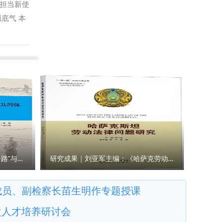
、汉水文
担当新使
，在服务
些促进作
底气 本
智库服
共产党人
报名参
，围绕涉
人精神谱
景模拟展
琦宣布西
红色基
方针政
研发
的基础
过机试方
与合作
、释放潜
方式掀起
院）、国
化强省建
和工作成
事法治与
将如何贯
的大练
等单位的
学共同建
我们将以
25年，
在工作岗
发展，在
党委高度
研究成果｜王瀚主编：《“一带一路”与人类命运共同体构建的法律与实践》
研究成果｜刘亚军主编：《哈萨克劳动法律问题研究》
量，组建
行的情景模
新型智
107名选
成员、副检察长苗生明作专题授课
立健全教
部良好的
次人才培养研讨会
诚信是十
4位同志