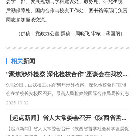
委学工部、发展规划与学科建设处、教务处、研究生院、
后勤保障处、国内合作与校友工作处、图书馆等部门负责
同志参加座谈交流。
（供稿：党政办公室 撰稿：周晓飞 审核：蒋国纲）
相关
新闻
“聚焦涉外检察 深化检校合作”座谈会在我校召开
9月29日，由我校主办的“聚焦涉外检察、深化检校合作”座谈
会在学校长安校区召开。最高人民检察院国际合作局局长刘志
远，陕西省人民检察院十一检察部主任李向锋，西安市人民检
2025-10-02
察院教育培训处负责人陈文龙，西安市长安区人民检察院副检
【起点新闻】省人大常委会召开《陕西省哲学社会科学发展促进条例》新闻发布会 我校副校长马朝琦接受采访
察长王蕾等出席会议。我校校长范九利出席会议并致辞，副校
长马朝琦主持会议。 范九利表示，涉外检察工作是国家涉外
【起点新闻】省人大常委会召开《陕西省哲学社会科学发展促
法治工作的重要方面，近年来，学校与各级检察机关深化交