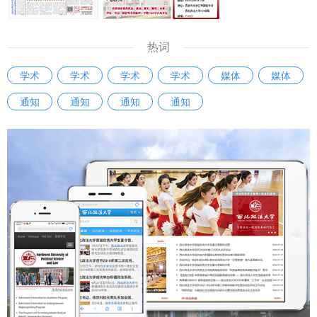
质，有效激发了广大干部干事创业、争先创优的工作热情。
参赛选手汤强说：“此次科级干部素质能力大赛，对我而言是
一次难得的能力锻炼与自我审视契机。让我清晰看到了自己的
热词
知识盲区和能力短板。我将以此次比赛为新起点，立足工作实
学术
学术
学术
学术
媒体
媒体
际查漏补缺，加强学习、努力工作，以更好的精神状态和能力
通知
通知
通知
通知
水平履职尽责。” “我深深感受到，这不仅仅是一场比赛，更是
一面审视自身不足的‘镜子’，一个锤炼过硬本领的‘熔炉’。让我
更加明确了作为一名科级干部所肩负的责任与使命，激励我未
来要立足本职岗位，不断提升服务师生、推动发展的能力与水
平。”参赛选手刘俊洁说。 本次比赛通过“以赛促学、以赛促
训、以赛提能”的创新形式，有效激发了年轻干部干事创业的
激情，提高了干部的业务能力和综合素质。学校将以本次比赛
为新的起点，构建常态化干部比赛培训机制，推动干部素质能
力与学校事业高质量发展同频共振，为加快推进高水平大学建
设贡献新的力量。 （供稿：党委组织部 撰稿：严芳 李月胤 审
核：李君）