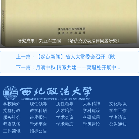
研究成果｜刘亚军主编：《哈萨克劳动法律问题研究》
上一篇：
【起点新闻】省人大常委会召开《陕西省哲学社会科学发展促进条例》新闻发布会 我校副校长马朝琦接受采访
下一篇：
月满中秋 情系共建——离退处开展中秋主题党建+活动
学校简介
现任领导
历任领导
大学精神
文化标识
党群行政
教学科研
人才培养
学科建设
学生工作
服务社会
讲座报告
学术会议
科研成果
学者访谈
师资队伍
学术平台
学术动态
学风建设
公告通知
工作简讯
招标公告