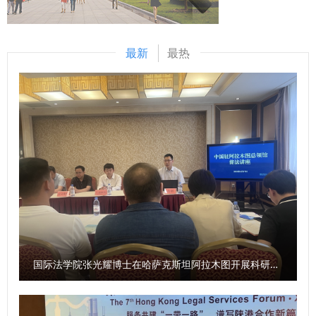
+线下”相结合的方式掀起比拼热潮，引导广大年轻干部不断深
质效做好智库服务，统筹好校内各部门、各研究机构的科研力
化党的创新理论学习，持续提升业务素质能力，切实将学习成
量形成研究特色，同时，进一步整合涉外检察实务人才，围绕
果和工作成效转化为推动事业发展的强大动力。 “本次比赛不
最新
最热
涉外检察人才培养工作搭建平台。 刘志远与我校刑事法学院
仅是素质能力的大练兵，更是思想的大练兵、作风的大练兵。
院长冯卫国共同签署科研项目委托书 马朝琦宣布西北政法大
通过此次比赛，我们进一步强化了政治理论素养、夯实了业务
学涉外刑事法治与国别检察司法中心网站正式上线，由中心和
本领、增强了学习意识。下一步，我们将以此次比赛作为契
西北政法大学湾区研究院共同研发的“全球法律数据库”正式进
机，调准学习发展的坐标轴，提升争先创优的责任心，提高干
入试运行阶段。 学校发展规划与学科建设处、教务处、科研
事创业的加速度，力争在工作岗位上努力拼搏、再创佳
处、国际交流与合作处、经济学院、刑事法学院、民商法学
绩！”参赛选手李伟弟说。 以赛强技，擂台比武砺精兵 自大赛
院、经济法学院（知识产权学院）、国际法学院（国际仲裁学
启动以来，学校党委高度重视，加强组织领导，精心部署推
院）、国家安全学院（反恐怖主义法学院）、公安学院（公共
动，形成了广大干部积极参与的良好局面。在9月29日—30日
安全法学院）、外国语学院、图书馆以及涉外刑事法治与国别
举行的情景模拟展示比赛中，全体在校校领导、有关职能部门
检察司法研究中心、中亚法律查明中心、涉外法治研究中心、
负责人担任大赛评委，全程参加了比赛。 比赛现场，107名选
非洲研究院、北大法宝西安分公司等单位的主要负责人和学生
手通过随机抽题的方式，围绕模拟设置的各类问题提出解决思
国际法学院张光耀博士在哈萨克斯坦阿拉木图开展科研与社会服务活动
共计140余人参加会议。 （供稿：刑事法学院 撰稿：高晓伟
路和具体举措，充分展现了学校科级干部良好的工作作风和过
审核：孙学龙）
硬的素质能力。经过三个环节的激烈角逐，最终，李伟弟、刘