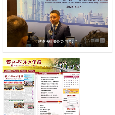
洋荣获一等奖，崔梁凡等4位同志荣获二等奖，邵大壮等6位同
志荣获三等奖，吴亢等10位同志荣获优秀奖。 9月30日，大
赛颁奖仪式在长安校区校务楼二楼报告厅举行。校党委副书记
郭武军作总结讲话。他强调，全体科级干部要进一步强化理论
学习，提高系统学习与思考的能力；要树立正确的政绩观，把
服务师生作为成长根基与价值追求；要以“务实、担当、创
陕港法律服务“双向奔赴”
新”的优良作风，认真履职尽责，为推动学校事业高质量发展
贡献力量。 参赛选手潘龙说，“能在强手如林的比赛中获奖，
我倍感荣幸。这次经历让我深刻体会到，‘能写、会说、善思、
肯干’不仅是比赛要求，更是做好教学管理服务工作的基石。我
将把这份收获带回一线，继续当好连接师生、保障教学的‘螺丝
钉’，在平凡的岗位上为学校事业发展贡献自己全部的力量”。
以赛提能，锻造素质过硬干部队伍 本次比赛是加强学校干部
队伍建设的有力举措，也是推动广大干部大学习、大练兵、大
比武的重要手段，为全体科级干部搭建了学习、交流和展示的
舞台，全面检验了科级干部的理论素养、专业能力与综合素