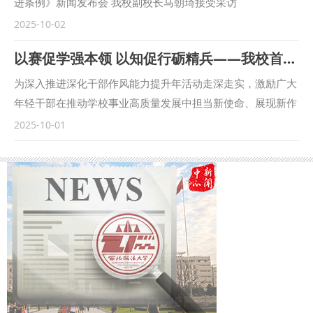
进条例》新闻发布会 我校副校长马朝琦接受采访
流，不断拓展合作领域、合作范围，围绕中国检察学自主知识
https://qidian.sxtvs.com/timing/share/content/10654306
2025-10-02
体系构建、检察课题研究、检校人才互派交流、学生实习实训
以赛促学强本领 以知促行砺精兵——我校首届科级干部素质能力大赛圆满落幕
等方面开展了卓有成效的合作。在最高人民检察院国际合作局
指导下，我校成立的“涉外刑事法治与国别检察司法研究中
为深入推进深化干部作风能力提升年活动走深走实，激励广大
心”各项工作稳步推进，已在区域国别检察研究、国际刑事司
年轻干部在推动学校事业高质量发展中担当新使命、展现新作
法协助、多语种法律数据库建设等方面取得一定成果。下一
为，9月18日—30日，学校举办了首届科级干部素质能力大
2025-10-01
步，将高质量推进涉外检察工作，依托中心进一步整合全校资
赛。 以赛促学，理论武装强底气 本次比赛是学校首次举办干
源，推动学校专家学者与检察实务专家的交流互动，建立常态
部素质能力大赛，面向全校正科级干部开放报名，共有119名
化研究协作机制，围绕涉外检察基础性理论和实践难题开展联
科级干部积极报名参赛。聚焦“能写、会说、善思、肯干”的干
合攻关，共同打造服务国家战略的涉外检察智库。 刘志远表
部核心素质能力要求，大赛设置了应知应会、公文写作和情景
示，最高人民检察院对涉外检察工作高度重视，西北政法大学
模拟展示三个模块的比赛。 应知应会通过笔试方式进行，主
始终心怀“国之大者”，在涉外法治领域取得了突出的成绩。涉
要考察科级干部对马克思主义理论和党的路线方针政策、习近
外刑事法治与国别检察司法研究中心先后配合完成中国—东盟
平新时代中国特色社会主义思想、党内法规以及有关政策文件
检察总长网站建设，编译东盟国家《刑法典》《刑事诉讼法
的熟悉掌握情况。公文写作通过机试方式进行，旨在考察科级
典》等二十余部法典等，在服务检察国际交流与合作方面发挥
干部的应急处突本领、组织协调能力和写作能力。通过“线上
了积极作用。下一步，希望学校进一步聚焦涉外检察工作，高