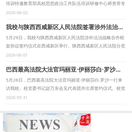
培训特邀教育部高校思想政治工作队伍培训研修中心师资库专
家、2023全国“最美高校辅导员”姜媛作专题授课。各学院学生
2026-06-02
工作负责人及全体专兼职辅导员参加会议。 姜媛以“从‘面对
我校与陕西西咸新区人民法院签署涉外法治战略合作框架协议
面’到‘心贴心’——辅导员谈心谈话的方法与艺术”为主题，结合
自身一线学生工作实践，分别从谈心谈话的分类、方法和艺术
5月29日，我校与陕西西咸新区人民法院涉外法治战略合作框
三个维度进行拆解分析，系统讲授了辅导员在实际工作中如何
架协议签约仪式在西咸新区举行。陕西西咸新区人民法院分党
运用谈心谈话技巧开展价值引领、学风建设、职业规划等具体
组成员、院长董刚，校党委副书记、校长范九利出席活动。陕
2026-06-01
工作。 （供稿：学工部（学生处）撰稿：余瑞 审核：蒋国
西西咸新区人民法院分党组成员、副院长张鹏主持会议。 张
巴西最高法院大法官玛丽亚·伊丽莎白·罗沙一行来我校交流访问并签署合作协议
纲）
鹏介绍了陕西西咸新区人民法院与西北政法大学达成涉外法治
战略合作框架协议的相关情况。 董刚对我校在涉外审判实
5月26日，巴西最高法院大法官玛丽亚·伊丽莎白·罗沙一行来
践、法治化营商环境建设等方面给予的长期支持表示感谢。他
访我校。校党委书记赵万东会见代表团并出席签约仪式。校党
表示，西咸新区人民法院肩负区域涉外审判重要职责，期待与
委委员、副校长单文华主持会议。 赵万东对玛丽亚·伊丽莎白·
2026-05-31
西北政法大学在服务“一带一路”营商环境和涉外法治等方面发
罗沙一行表示欢迎。他表示，中国与巴西同为胸怀梦想的发展
挥各自优势，为国家对外开放高质量发展提供坚实的司法服务
中大国。近年来，学校深度参与中拉人权圆桌会、中巴法律研
与智力支撑。 范九利对陕西西咸新区人民法院长期以来给予
讨会等对话机制，与巴西法治同仁结下深厚友谊。他指出，
学校发展的支持表示感谢。他表示，习近平总书记高度重视涉
在“携手构建更公正世界和更可持续星球的中巴命运共同体”背