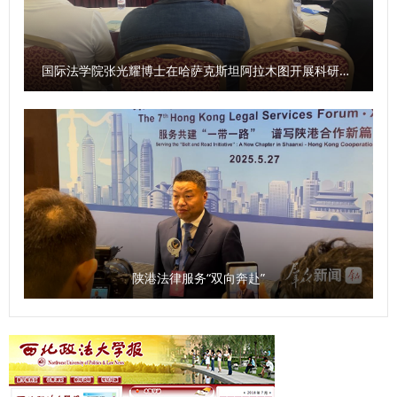
系交流研讨会，围绕司法制度沿革、法律体系特色与法治改革
经验等议题展开交流研讨，在专业对话中深化了对彼此法治实
践的理解，为后续合作凝聚专业共识。 省委外办有关同志；
国际法学院张光耀博士在哈萨克斯坦阿拉木图开展科研与社会服务活动
我校相关职能部门、学院主要负责人参加签约仪式。 （供
稿：国际交流与合作处 撰稿：王梦琳 审核：王莹莹）
陕港法律服务“双向奔赴”