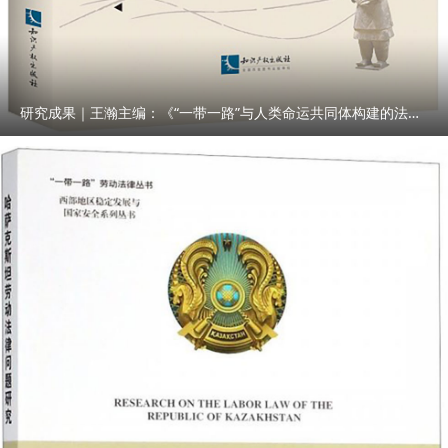
研究成果｜王瀚主编：《“一带一路”与人类命运共同体构建的法律与实践》