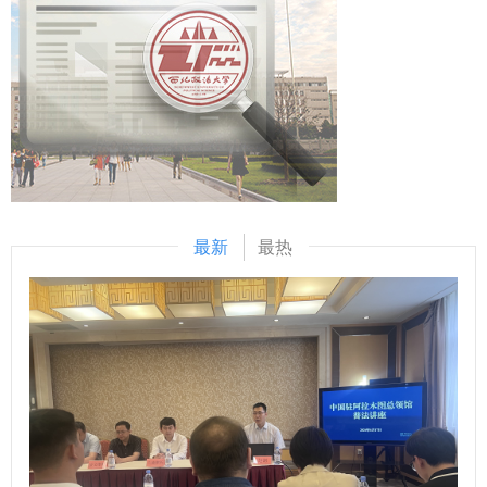
外法治建设，学校将积极落实国家关于加强涉外法治建设的部
景下，开展此次法治文明互鉴对话正当其时。希望双方围绕课
署要求，推动理论研究与司法实践深度融合，通过双方合作共
程共建、人员互访、科研协同和资源共享等方面，构建起常态
同打造区域涉外法治建设的品牌，为服务国家对外开放大局贡
化、深层次的交流合作机制，共同探寻法治现代化的本土智慧
献力量。 董刚和范九利代表双方正式签署《涉外法治战略合
与全球共识，为构建中巴命运共同体贡献更大法治合力。 玛
作框架协议》。 签约仪式前，范九利一行参观了陕西西咸新
丽亚·伊丽莎白·罗沙对我校的热情接待表示感谢。她表示，巴
区人民法院涉外法治E中心，涉外多元解纷中心等平台，详细
中两国法律体系各具特色，加强司法教育合作与法律体系互
了解了西咸新区人民法院在涉外案件审理、涉外法治服务平台
鉴，有助于彼此汲取有益经验，深化对法治多样性与发展路径
建设等方面的创新实践与成果。 陕西西咸新区人民法院有关
的理解。巴西拥有丰富的法学教育与研究资源，期待双方依托
最新
最热
部门负责人、我校“一带一路”营商环境研究院相关负责人参加
各自优势，在法律研究、法官培训、学术共享等领域开展务实
签约仪式。 （供稿：涉外法治研究中心 撰稿：贺帅帅 审核：
合作，共同推动法学教育与司法实践的协同共进，为两国法治
王莹莹）
建设注入持久动力。 座谈交流环节，单文华系统介绍了中国
特色社会主义法律体系，双方与会人员围绕各自工作进行深入
交流。 在与会嘉宾的共同见证下，赵万东与玛丽亚·伊丽莎白·
罗沙代表双方签署合作备忘录。 签约仪式前，玛丽亚·伊丽莎
白·罗沙一行参观了校史馆；双方代表共同栽下“中巴司法教育
同心树”。 签约仪式结束后，双方召开中巴司法制度与法律体