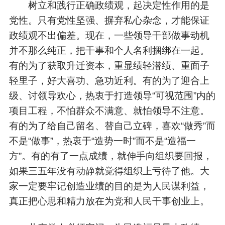
树立和践行正确政绩观，起决定性作用的是
党性。只有党性坚强、摒弃私心杂念，才能保证
政绩观不出偏差。现在，一些领导干部做事动机
并不那么纯正，把干事和个人名利捆绑在一起。
有的为了获取升迁资本，重显绩轻潜绩、重面子
轻里子，好大喜功、急功近利。有的为了迎合上
级、讨领导欢心，热衷于打造领导“可视范围”内的
项目工程，不怕群众不满意、就怕领导不注意。
有的为了给自己留名、替自己立碑，喜欢“做秀”而
不是“做事”，热衷于“造势一时”而不是“造福一
方”。有的有了一点成绩，就伸手向组织要回报，
如果三五年没有动静就觉得组织上亏待了他。大
家一定要牢记创造业绩的目的是为人民谋利益，
真正把心思和精力放在为党和人民干事创业上。