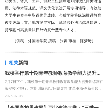
功突围。张寅、王萍、付欣三位指导老师围绕法律英语运
用、法律术语规范、译文优化表达开展专项辅导，有效助
力学生在赛事中取得优异成绩。今后学院将纵深推进教育
教学改革，立足地方发展实际，赋能涉外法治体系建设，
持续输出高质量法律外语复合型专业人才。
（供稿：外国语学院 撰稿：张寅 审核：陈梦琦）
相关
新闻
我校举行第十期青年教师教育教学能力提升训练营
7月7日下午，我校第十期青年教师教育教学能力提升训练营在
长安校区举行。本期训练营以“问题导向·改革驱动·创新引领：
高校青年教师教学能力提升的理念、路径与实践”为主题，由
2026-07-08
教务处、教师发展中心联合主办，邀请西北大学经济管理学院
【全国高校思政网】西北政法大学：“三维一体”打造“一站式”学生社区“田间地头思政课”