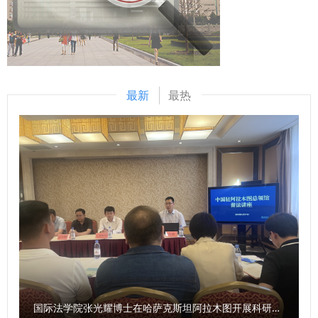
挂职有关决定。第四批、第五批校内挂职青年教师代表分别作
交流汇报与表态发言。相关挂职单位负责人对助理工作表现进
行点评，对学校青年教师校内挂职工作提出意见建议。 相关
职能部门负责人、学院负责人，第四批、第五批校内挂职青年
教师参加。 （供稿：党委组织部 撰稿：赵昶 审核：康
最新
最热
鹏）
国际法学院张光耀博士在哈萨克斯坦阿拉木图开展科研与社会服务活动