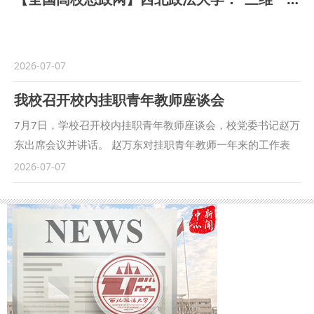
教授、博士生导师韩少真作专题辅导，我校青年教师参加培
训。 韩少真以青年教师教学实践中的常见困惑为切入点，从
认知升级、理念筑基、路径进阶、实践落地和长效生长五个方
面，系统阐释了青年教师如何从真实教学问题出发，树立问题
2026-07-07
意识、改革意识和创新意识，从而系统提升课堂教学实施能
我校召开校内挂职青年教师座谈会
力、教学设计创新能力、教学改革凝练能力和教学成果表达能
力。他鼓励青年教师要沿着“站稳讲台—打磨课程—形成品
7月7日，学校召开校内挂职青年教师座谈会，校党委书记赵万
牌”的发展路径持续深耕，在长期积累中沉淀教学特色、提升
东出席会议并讲话。 赵万东对挂职青年教师一年来的工作表
育人实效。 参训教师表示，本次讲座突出问题导向，注重实
现给予充分肯定，他希望各位教师在今后的工作中要不断加强
2026-07-07
践落地，为他们在教学实践中发现问题、推进改革、凝练成果
学习，提高政治能力、强化业务本领，始终保持追求卓越奋进
提供了清晰路径。 （供稿：教务处、教师发展中心 撰稿：黄
的精神状态，自觉将挂职工作期间的收获更好地运用于教学科
紫琦 审核：朱茂）
研工作中，将个人成长与学校发展紧密结合起来，以实干实绩
实效推动学校事业高质量发展。他要求新挂职青年教师要提高
政治站位，尽快进入工作状态，要珍惜锻炼机会，主动担当作
为，要勇于开拓创新，补齐能力短板，要做到廉洁自律，树好
干部形象。 会上党委组织部负责人宣读新一批青年教师校内