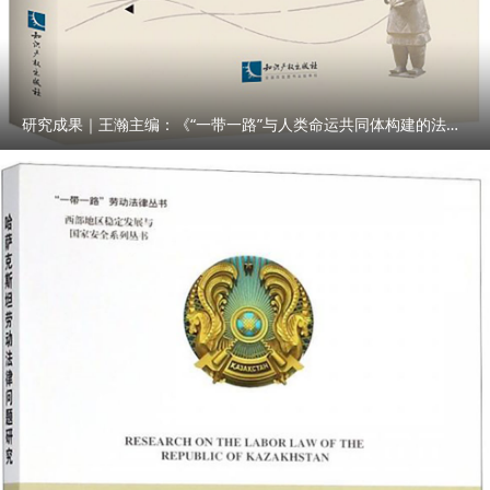
研究成果｜王瀚主编：《“一带一路”与人类命运共同体构建的法律与实践》