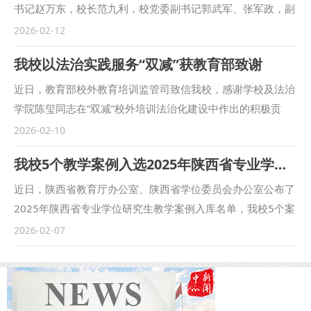
书记赵万东，校长范九利，校党委副书记郭武军、张军政，副
校长张荣刚、马朝琦、孙昊亮、赵全宇、常安等校领导分别带
2026-02-12
队，深入走访慰问我校省部级劳动模范、陕西省“五一劳动奖
我校以法治实践服务“双减”获教育部致谢
章”获得者、省级师德标兵、省级师德先进个人、功勋教授以
及厅局级离退休干部、离休干部和老党员代表，为他们送上学
近日，教育部校外教育培训监管司致信我校，感谢学校及法治
校的诚挚关怀与美好新春祝福。 每到一处，校领导都与慰问
学院陈玺同志在“双减”校外培训法治化建设中作出的积极贡
对象促膝交谈，细致询问大家的身体健康、日常起居与实际需
献。 感谢信中表示，2025年我国“双减”工作取得显著成效，
2026-02-10
求，悉心听取各位前辈、模范对学校改革发展的意见建议，并
基础教育生态持续优化，这离不开我校的鼎力支持。陈玺同志
我校5个教学案例入选2025年陕西省专业学位研究生教学案例库
衷心感谢大家长期以来为学校建设发展倾注的心血、作出的重
积极参与校外培训法治建设，展现了高校学者的责任担当与扎
要贡献。 受访同志纷纷对学校的悉心关怀表示感谢，对学校
实作风。 作为习近平法治思想研究阐释与传播的重要阵地，
近日，陕西省教育厅办公室、陕西省学位委员会办公室公布了
一年来高质量发展取得的成绩倍感欣慰与鼓舞。大家表示将一
学校始终坚持以习近平法治思想为指引，立足法学学科优势，
2025年陕西省专业学位研究生教学案例入库名单，我校5个案
如既往关心支持学校各项事业，为学校高质量发展作出贡献。
推动理论研究与国家法治实践深度融合。此次参与教育法治建
例成功入选。 本次共有175个教学案例入选陕西省专业学位研
2026-02-07
党政办、组织部、宣传部、统战部、巡察办、校工会、发展规
设，是学校将研究成果转化为社会治理效能的具体体现。
究生教学案例库，省教育厅、省学位委员会在“陕西省研究生
划与学科建设处、教务处、研究生院、人事处、后勤保障处、
2026年，学校将继续深化习近平法治思想研究传播，发挥政
教育与学科建设大数据平台”设立专栏并向全省研究生培养单
离退处、信息网络中心等相关职能部门负责人陪同走访慰问。
法高校智库优势，持续服务国家“双减”工作与教育法治建设，
位免费开放。 学校高度重视案例库建设工作，始终将案例库
（供稿：校工会 摄影：宣传部 撰稿：韩惠于 审核：戴
为教育事业高质量发展贡献法治力量。 （供稿人：习近平法
建设作为完善高水平研究生培养体系的重要组成部分。未来，