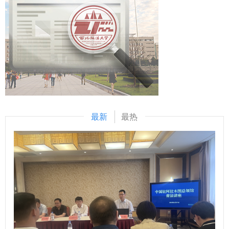
鲲）
治思想研究中心 撰稿：刘贝贝 审核：陈玺）
学校将进一步加大工作力度，支持入库教学案例的继续充实和
完善，加强优质教学案例的培育与应用，强化案例建设与课堂
教学深度融合，为高质量推进专业学位研究生培养提供有力支
撑。 （供稿：研究生院 撰稿：王姝琪 审核：陈玺）
最新
最热