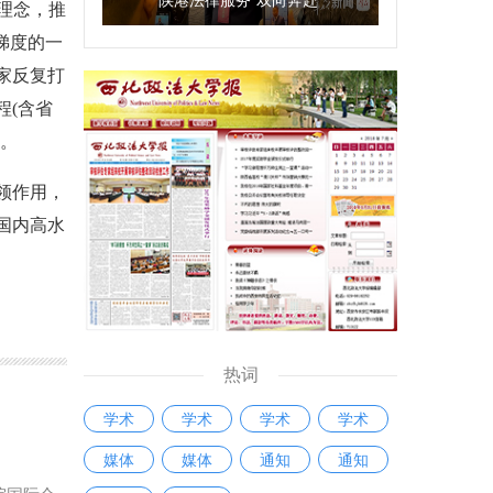
理念，推
梯度的一
家反复打
程(含省
力。
领作用，
国内高水
热词
学术
学术
学术
学术
媒体
媒体
通知
通知