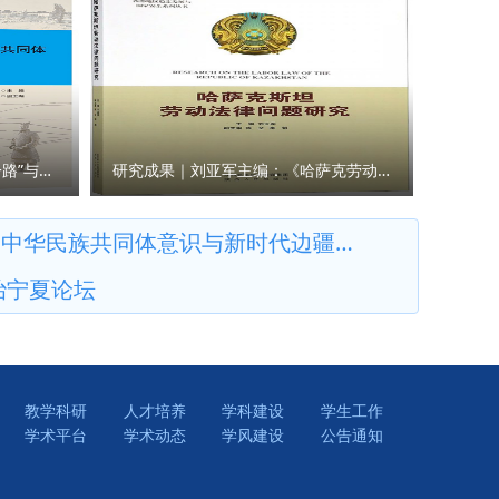
与合作
、释放潜
方式掀起
院）、国
化强省建
和工作成
事法治与
将如何贯
的大练
等单位的
学共同建
我们将以
25年，
在工作岗
发展，在
党委高度
研究成果｜王瀚主编：《“一带一路”与人类命运共同体构建的法律与实践》
研究成果｜刘亚军主编：《哈萨克劳动法律问题研究》
量，组建
行的情景模
新型智
107名选
共同体意识与新时代边疆治理学术研讨会
立健全教
部良好的
治宁夏论坛
诚信是十
4位同志
题目前不
式在长安校
权问题也
论学习，
的知识产
实、担
加强对学
教学科研
人才培养
学科建设
学生工作
在强手如
学术平台
学术动态
学风建设
公告通知
》出台将
求，更是
会科学发
，在平凡