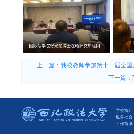
的“全球法律数据库”正式进入
上，立足我省丰富的文化资源、
式进行，旨在考察科级干部的应
处、经济学院、刑事法学院、民
能，更加专注于陕西高质量发展
比拼热潮，引导广大年轻干部不
家安全学院（反恐怖主义法学院
设的华美篇章。 问：《条例》
效转化为推动事业发展的强大动
国别检察司法研究中心、中亚法
彻《条例》，建强新型智库平台
兵。通过此次比赛，我们进一步
主要负责人和学生共计140余人
设，依托陕西师范大学学科优势
此次比赛作为契机，调准学习发
陕西省哲学社会科学研究中心将
位上努力拼搏、再创佳绩！”参
国际法学院张光耀博士在哈萨克斯坦阿拉木图开展科研与社会服务活动
课题发布、学术研究方面聚焦延
重视，加强组织领导，精心部署
社科大军，不断扩大陕西省哲学
拟展示比赛中，全体在校校领导
上一篇：
我校教师参加第十一届全国政法
库，为地方经济社会发展贡献力
手通过随机抽题的方式，围绕模
下一篇：
育引导、监督惩治职责明确、高
工作作风和过硬的素质能力。经
分关键的问题，是学术研究的根
荣获二等奖，邵大壮等6位同志荣
仅存在于大学，也存在于一些研
区校务楼二楼报告厅举行。校党
应该得到重视。《条例》的出台
提高系统学习与思考的能力；要
权无法得到有效保护，必然会滋
学校简介
当、创新”的优良作风，认真履
服务社会
术期刊、数据库平台的监管，避
林的比赛中获奖，我倍感荣幸。
工作简讯
产生哪些积极影响？ 马朝琦：
做好教学管理服务工作的基石。