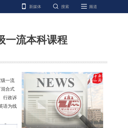
新媒体
搜索
频道
级一流本科课程
家级一流
下混合式
、行政诉
英语为线