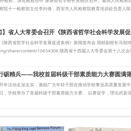
焦涉外检察、深化检校合作”座谈会在学校长安校区召开。最高人民检察
察院十一检察部主任李向锋，西安市人民检察院教育培训处负责人陈
王蕾等出席会议。我校校长范九利出席会议并致辞，副校长马朝琦主
家涉外法治工作的重要方面，近年来，学校与各级检察机关深化交流
国检察学自主知识体系构建、检察课题研究、检校人才互派交流、学
。在最高人民检察院国际合作局指导下，我校成立的“涉外刑事法治
《陕西省哲学社会科学发展促进条例》新闻发布会 我校副校长马朝
推进，已在区域国别检察研究、国际刑事司法协助、多语种法律数据
com/timing/share/content/10654306 陕西省十四届人大常委会第十八
高质量推进涉外检察工作，依托中心进一步整合全校资源，推动学校
进条例》（以下简称《条例》），《条例》于9月底正式公布。 日前
立常态化研究协作机制，围绕涉外检察基础性理论和实践难题开展联
，陕西省哲学社会科学研究中心执行主任、陕西师范大学马克思主义
促行砺精兵——我校首届科级干部素质能力大赛圆满
察智库。 刘志远表示，最高人民检察院对涉外检察工作高度重视，
》进行解读。 问：根据《条例》，哲学社会科学机构应当加强延安
涉外法治领域取得了突出的成绩。涉外刑事法治与国别检察司法研究中
释研究。加强秦岭文化、黄河文化、长城文化、关中文化、黄土文化
升年活动走深走实，激励广大年轻干部在推动学校事业高质量发展中
建设，编译东盟国家《刑法典》《刑事诉讼法典》等二十余部法典等
。这条中对于伟大精神等的列举，主要依据什么？对于相关研究有哪
0日，学校举办了首届科级干部素质能力大赛。 以赛促学，理论武装强
积极作用。下一步，希望学校进一步聚焦涉外检察工作，高质效做好
精神、西迁精神，都是源发于陕西、彰显于陕西、实践于陕西的中国
能力大赛，面向全校正科级干部开放报名，共有119名科级干部积极
机构的科研力量形成研究特色，同时，进一步整合涉外检察实务人才
2021年国庆节前夕中央宣传部梳理并正式公布的第一批中国共产党
肯干”的干部核心素质能力要求，大赛设置了应知应会、公文写作和情
 刘志远与我校刑事法学院院长冯卫国共同签署科研项目委托书 马朝
别列举这些伟大精神，有利于我省广大社科工作者赓续红色血脉，传承
通过笔试方式进行，主要考察科级干部对马克思主义理论和党的路线
检察司法中心网站正式上线，由中心和西北政法大学湾区研究院共同
和优良作风，在有效宣传、研究、践行延安精神等党的宝贵精神财富
主义思想、党内法规以及有关政策文件的熟悉掌握情况。公文写作通