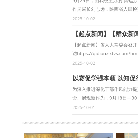
9月29日，由我校主办的“聚
作局局长刘志远，陕西省人民检
安市长安区人民检察院副检察长
2025-10-02
范九利表示，涉外检察工作是国
展合作领域、合作范围，围绕中
训等方面开展了卓有成效的合作
【起点新闻】省人大常委会召开
察司法研究中心”各项工作稳步
访https://qidian.sxtvs.
方面取得一定成果。下一步，将
过《陕西省哲学社会科学发展促
2025-10-02
与检察实务专家的交流互动，建
法大学副校长、二级教授马朝琦
以赛促学强本领 以知
共同打造服务国家战略的涉外检
袁祖社接受记者采访，对《条例
大学始终心怀“国之大者”，在
金精神、西迁精神等伟大精神阐
为深入推进深化干部作风能力提
合完成中国—东盟检察总长网站
化等中华优秀传统文化阐释研究
命、展现新作为，9月18日—3
检察国际交流与合作方面发挥了
用？ 马朝琦：延安精神、照金
次比赛是学校首次举办干部素质
2025-10-01
务，统筹好校内各部门、各研究
的伟大精神，三种精神同时位列
赛。聚焦“能写、会说、善思、
外检察人才培养工作搭建平台。
系（共46种）。 《条例》特
示三个模块的比赛。 应知应会
北政法大学涉外刑事法治与国别
因，发扬革命先辈们的光荣传统
策、习近平新时代中国特色社会