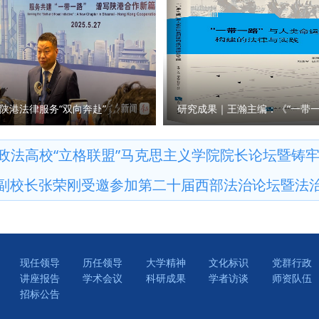
试运行阶段。 学校发展规划与学科建设处、教务处、科研处、国际交流
鲜明的研究特色、深厚的学术积淀，坚定信心、鼓足干劲、激发活力
急处突本领、组织协调能力和写作能力。通过“线上+线下”相结合的
商法学院、经济法学院（知识产权学院）、国际法学院（国际仲裁学
和国家重大战略需求，继往开来、扎实工作、锐意进取，不断谱写文
断深化党的创新理论学习，持续提升业务素质能力，切实将学习成果
）、公安学院（公共安全法学院）、外国语学院、图书馆以及涉外刑
对新型智库建设作出了相关规定，请问陕西省哲学社会科学研究中心
力。 “本次比赛不仅是素质能力的大练兵，更是思想的大练兵、作风
律查明中心、涉外法治研究中心、非洲研究院、北大法宝西安分公司
？ 袁祖社：陕西省哲学社会科学研究中心由省教育厅、陕西师范大
强化了政治理论素养、夯实了业务本领、增强了学习意识。下一步，
参加会议。 （供稿：刑事法学院 撰稿：高晓伟 审核：孙学龙）
，汇聚全省哲学社会科学力量，开展有组织的哲学社会科学研究。20
展的坐标轴，提升争先创优的责任心，提高干事创业的加速度，力争
贯彻落实《条例》，按照上级主管部门要求，紧紧围绕地方经济社会
赛选手李伟弟说。 以赛强技，擂台比武砺精兵 自大赛启动以来，学校
陕港法律服务“双向奔赴”
安精神、照金精神、西迁精神开展工作；将聚焦陕西社会科学有生力
推动，形成了广大干部积极参与的良好局面。在9月29日—30日举
社会科学研究中心的学术影响力，建设服务地方经济社会发展的高端
、有关职能部门负责人担任大赛评委，全程参加了比赛。 比赛现场，
高校“立格联盟”马克思主义学院院长论坛暨铸牢中华民族
量。 问：《条例》规定，本省加强哲学社会科学科研诚信工作，建
拟设置的各类问题提出解决思路和具体举措，充分展现了学校科级干
副校长张荣刚受邀参加第二十届西部法治论坛暨法
效协同的科研诚信管理体系。您如何看待这一规定？ 袁祖社：学术
过三个环节的激烈角逐，最终，李伟弟、刘洋荣获一等奖，崔梁凡等
本。学者在进行学术研究过程中，必须增强学术自律。学术诚信的问
获三等奖，吴亢等10位同志荣获优秀奖。 9月30日，大赛颁奖仪
究机构。建立健全科研诚信管理制度是十分必要的。 同时，知识产
委副书记郭武军作总结讲话。他强调，全体科级干部要进一步强化理
释放了信号，即哲学社会科学研究成果的权益需要被重视。如果学者
树立正确的政绩观，把服务师生作为成长根基与价值追求；要以“务
生造假现象。应该明确学术成果归属、使用权限、收益分配等标准，
现任领导
历任领导
大学精神
文化标识
党群行政
职尽责，为推动学校事业高质量发展贡献力量。 参赛选手潘龙说，“能
讲座报告
学术会议
科研成果
学者访谈
师资队伍
免变相侵占作者权益，引导社科工作者增强维权意识。 问：《条例
这次经历让我深刻体会到，‘能写、会说、善思、肯干’不仅是比赛要
招标公告
《条例》将会在三个方面产生积极影响。 一是进一步完善我省哲学社
我将把这份收获带回一线，继续当好连接师生、保障教学的‘螺丝钉’