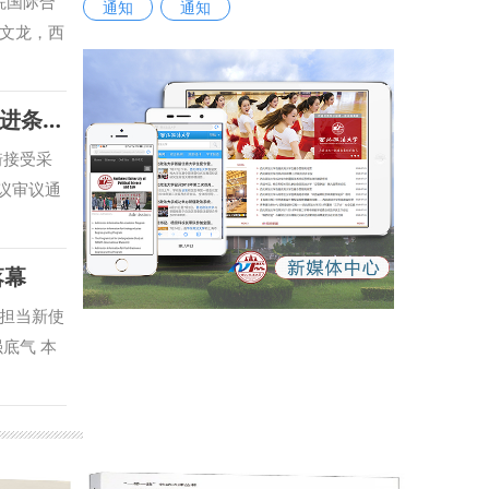
院国际合
通知
通知
文龙，西
持会议。
，不断拓
【起点新闻】【群众新闻】省人大常委会召开《陕西省哲学社会科学发展促进条例》新闻发布会 我校副校长马朝琦接受采访
生实习实
与国别检
琦接受采
库建设等
次会议审议通
专家学者
，西北政
合攻关，
学部部长
落幕
西北政法
精神、照
心先后配
、汉水文
担当新使
，在服务
些促进作
底气 本
智库服
共产党人
报名参
，围绕涉
人精神谱
景模拟展
琦宣布西
红色基
方针政
研发
的基础
过机试方