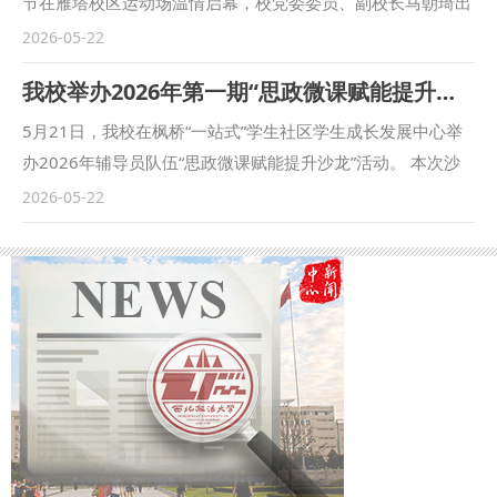
节在雁塔校区运动场温情启幕，校党委委员、副校长马朝琦出
5月24日8:30至12:00
席并宣布活动开幕。近600名离退休教职工和社区居民齐聚现
2026-05-22
场，共赴趣味运动之约，共绘邻里和睦画卷。 本次活动立足
我校举办2026年第一期“思政微课赋能提升沙龙”活动
趣味健身、心理赋能、邻里共治三大理念，充分兼顾老年、青
年、少年儿童不同群体的活动需求与身心特点，精心策划推出
5月21日，我校在枫桥“一站式”学生社区学生成长发展中心举
稳步前行、巧手拈珠、心灵五指图等19项特色文体互动项目。
办2026年辅导员队伍“思政微课赋能提升沙龙”活动。 本次沙
活动集趣味玩乐、健体强身、心理疏导、协作互动于一体，让
龙紧扣“小切口、深挖掘、强共鸣、易传播”的网络思政创作原
2026-05-22
居民在轻松欢乐的氛围中强身健体、舒缓身心，真正实现运动
则，结合“Z世代”学生思想动态特征和学生管理实际，聚焦思
健身与心灵滋养相融，个人比拼与邻里协作并举。社区特邀兵
政微课的内容架构、选题立意、传播实效等创作难点展开交流
器工业总医院等多家单位开展免费健康义诊、应急救护知识宣
研讨。与会辅导员结合自身微课作品围绕夯实网络育人阵地、
讲、居家安全知识普及等暖心便民服务，将实用知识与贴心关
创新教育载体形式、防范网络舆情等工作内容，积极探讨如何
怀送到居民家门口，切实提升辖区群众的幸福感、获得感与安
打造思政微课品牌IP与创新内容多元范式的具体做法和实践经
全感。 雁塔区红十字会、长延堡街道办事处和我校离退休管
验。 （供稿：学工部 撰稿：余瑞 审核：蒋国纲）
理处、后勤保障处、保卫处、法治学院 法律硕士教育学院、
社区等单位负责人参加了活动。 （供稿：社区 离退休管理处
撰稿：王玮 审核：金山）