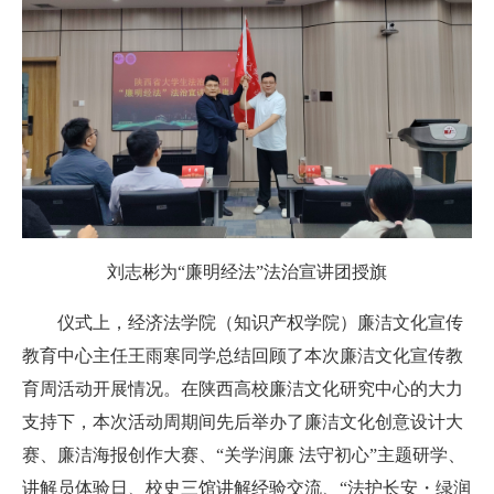
刘志彬为“廉明经法”法治宣讲团授旗
仪式上，经济法学院（知识产权学院）廉洁文化宣传
教育中心主任王雨寒同学总结回顾了本次廉洁文化宣传教
育周活动开展情况。在陕西高校廉洁文化研究中心的大力
支持下，本次活动周期间先后举办了廉洁文化创意设计大
赛、廉洁海报创作大赛、“关学润廉 法守初心”主题研学、
讲解员体验日、校史三馆讲解经验交流、“法护长安・绿润