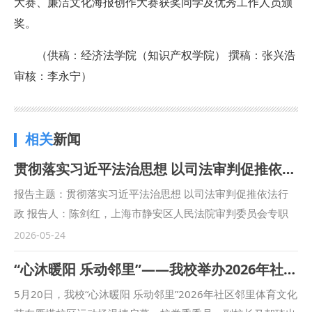
大赛、廉洁文化海报创作大赛获奖同学及优秀工作人员颁
奖。
（供稿：经济法学院（知识产权学院） 撰稿：张兴浩
审核：李永宁）
相关
新闻
贯彻落实习近平法治思想 以司法审判促推依法行政
报告主题：贯彻落实习近平法治思想 以司法审判促推依法行
政 报告人：陈剑红，上海市静安区人民法院审判委员会专职
委员、三级高级法官。具有两家基层法院行政及执行裁判庭庭
2026-05-24
长岗位经历，积累了丰富的审判实践和法院管理经验。曾荣获
“心沐暖阳 乐动邻里”——我校举办2026年社区邻里体育文化节
上海法院办案标兵，办理的案件多次获评“三个一百”精品案
例、示范庭审、优秀文书。 举办单位：商学院（管理学院）
5月20日，我校“心沐暖阳 乐动邻里”2026年社区邻里体育文化
报告地点：雁塔校区人权中心一楼报告厅 报告时间：2026年