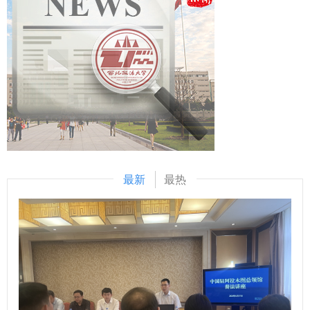
律体系的完善建言献策。 在研讨环节，特邀极地法律专家就
务谈判、跨文化案例分析、领导力实战演练等课程及工作坊，
问题整改等11个议题进行深入交流。校党委副书记、纪委书
赴南极考察工作进行交流，与会专家分别围绕我国南极法治建
在全英文环境中体验了悉尼大学浓厚的学术氛围与多元文化魅
记、监察专员刘志彬主持会议，校纪委机关、党委巡察办全体
设、管理情况等问题进行深入讨论，为极地工作务实发展建言
力。 我校3名学生赴布鲁塞尔、巴黎等地完成为期一个月的欧
干部参加会议。 会议要求，做好2026年纪检监察工作，要提
献策。 本次研讨会的成功举办，搭建了极地事务管理部门与
洲国际组织实习，参与全球治理、性别平等主题研讨会，探访
高政治站位，树立和践行正确政绩观。学校纪检监察干部要牢
法学界交流合作的平台，实现了南极考察实践与法学理论研究
欧盟委员会、欧洲议会及海牙国际法院，系统学习国际组织运
记习近平总书记“三个更加”的重要要求，深刻认识和把握“政治
的深度融合。学校将以此次会议为契机，持续深耕极地法治研
行机制，后续还将完成两个月的线上实习。同期，我校博士生
三力”，树立正确政绩观，坚决纠治政绩观偏差，全面提升服
究，为我国极地事业发展贡献西法大力量。 （供稿：国际法
安梦微赴巴黎政治大学参加“国际事务与全球治理”项目，与欧
务师生、服务学院意识，埋头苦干、勇挑重担、主动作为。要
学院（国际仲裁学院） 撰稿：王泽林 审批：李立）
洲顶尖学者开展学术对话，于课堂内外深化全球治理认知。
加强理论学习，全面提升履职尽责能力。坚持用习近平新时代
高层次国际化人才培养创新实践项目通过多元形式提升学生国
中国特色社会主义思想凝心铸魂，持续开展党纪学习教育与业
最新
最热
际视野。在联合国训练研究所实训营中，学生围绕联合国历
务能力提升培训，要在练内功、强本领上下功夫，着力弥补能
史、国际组织治理及多边外交开展沉浸式学习，深度参访哈佛
力短板，提升纪法专业素养，适应新时代纪检监察工作高质量
大学、麻省理工学院等名校，并进入纽约联合国总部，在安理
发展要求。要切实真抓实干，为学校“十五五”顺利开局和“双一
会、联大会堂等现场系统了解联合国核心职能。此外，项目还
流”建设提供坚强保障。聚焦学校中心工作与重点任务，做深
推出PBL寒假在线课程，邀请牛津、剑桥等海内外名校教授，
做实政治监督“三化”与贯通运用，坚持实事求是、依规依纪依
以“录播+直播”开设人工智能、商业金融等26门前沿课程，助
法，确保学校决策部署落到实处。 近期，西北政法大学纪委
力学生实现理论与实践的双重提升。 学生在跨文化交流与团
认真传达学习贯彻中央纪委和省纪委五次全会精神，科学谋划