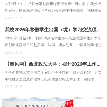
3月5日上午，“法律专家赴南极考察成果报告研讨会”在我校成
功召开。国家海洋局极地考察办公室副主任凌铁军、我校校长
范九利出席会议，国际法学院（国际仲裁学院）院长张超汉主
2026-03-06
持会议。国内多所高校及科研机构的极地法律专家、国家海洋
我校2026年寒假学生出国（境）学习交流项目圆满结束
局极地考察办公室相关处室负责人，以及我校科研处、国际法
学院（国际仲裁学院）、立法研究院等单位负责人参加会议。
2026年1月至2月，我校70余名学生参与高层次国际化人才培
范九利在致辞中向与会嘉宾表示热烈欢迎，并介绍了学校基本
养创新实践项目和赴美国、法国、澳大利亚、中国香港等地短
情况和办学特色，特别是在涉外法治、海洋法、航空法等领域
期访学等各类学生出国（境）学习交流项目，围绕法学与公共
2026-03-06
的深厚学术积淀与研究优势。他表示，学校将始终紧贴国家重
政策、商务沟通与领导力、全球治理等多元领域深入学习实
【秦风网】西北政法大学：召开2026年工作务虚会
大战略需求，发挥法学学科优势，加强与国家海洋局极地办的
践，以扎实的专业素养圆满完成学习任务。 我校7名学生完成
合作，为我国极地事业的高质量发展持续作出贡献。 凌铁军
为期一周的香港大学假期项目学习。修读国际商业法治环境、
为全面贯彻落实党的二十届四中全会精神，以更高标准、更实
对学校的学科实力与人才储备给予高度评价，他表示，学校作
仲裁与调解等课程，并参访香港立法会、廉政公署、高等法院
举措推进全面从严治党，以高质量纪检监察工作，保障学
为我国重要的法学教育和人文社科研究基地，拥有众多法律人
等机构，深度衔接理论研习与实务场景。经济法学院学生王麒
校“十五五”良好开局，2月28日，西北政法大学纪委召开2026
2026-03-05
才和资源。希望学校发挥政法学科专长，立足国际法、国际政
斌、民商法学院学生李婧羽获评优秀学员及专项奖学金。 我
年工作务虚会，全体干部立足自身岗位职责，结合学校纪检监
治、涉外民事及行政法等多元学科优势，集结人才合力，打造
校5名学生赴澳大利亚悉尼大学参加“商务沟通与领导力”主题
察工作实际，围绕加强纪检监察干部队伍建设，推进政治监督
跨学科研究团队，深度参与我国极地法治建设，为南极政策法
访学项目。学生们与来自全球各地的优秀学子共同完成模拟商
具体化、精准化、常态化，清廉校园建设及做好巡视巡察反馈