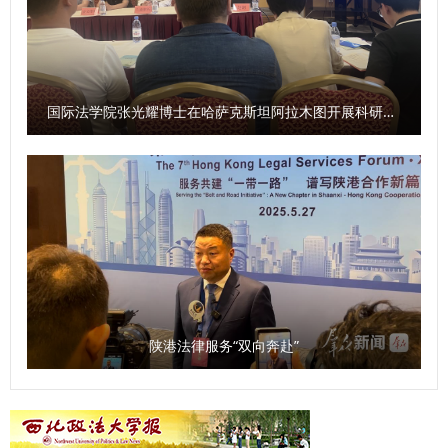
队协作中不断拓宽国际视野、提升综合素养，为未来职业发展
年度纪检监察工作，组织全体干部充分利用寒假开展学习研
与学术深造奠定坚实基础。学校将持续深化与海外名校、国际
究，全面提升干部履职尽责能力；不断强化政治监督、持续推
组织的务实合作，创新多元化人才培养模式，为更多学子搭建
进正风肃纪反腐、全面抓实“三化”建设，保障学校事业高质量
优质国（境）外学习交流平台，助力高素质国际化人才培养。
发展。 【秦风网】西北政法大学：召开2026年工作务虚会
国际法学院张光耀博士在哈萨克斯坦阿拉木图开展科研与社会服务活动
（供稿：国际交流与合作处（港澳台工作办公室）、国际教育
学院 撰稿：梁茵 审核：王莹莹）
陕港法律服务“双向奔赴”