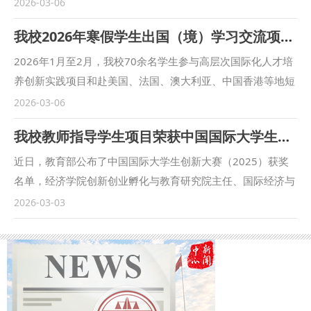
范九利出席会议，国际法学院（国际仲裁学院）院长张超汉主
2026-03-06
持会议。国内多所高校及科研机构的极地法律专家、国家海洋
我校2026年寒假学生出国（境）学习交流项目圆满结束
局极地考察办公室相关处室负责人，以及我校科研处、国际法
学院（国际仲裁学院）、立法研究院等单位负责人参加会议。
2026年1月至2月，我校70余名学生参与高层次国际化人才培
范九利在致辞中向与会嘉宾表示热烈欢迎，并介绍了学校基本
养创新实践项目和赴美国、法国、澳大利亚、中国香港等地短
情况和办学特色，特别是在涉外法治、海洋法、航空法等领域
期访学等各类学生出国（境）学习交流项目，围绕法学与公共
2026-03-06
的深厚学术积淀与研究优势。他表示，学校将始终紧贴国家重
政策、商务沟通与领导力、全球治理等多元领域深入学习实
我校教师指导学生项目荣获中国国际大学生创新大赛（2025）国赛铜奖
大战略需求，发挥法学学科优势，加强与国家海洋局极地办的
践，以扎实的专业素养圆满完成学习任务。 我校7名学生完成
合作，为我国极地事业的高质量发展持续作出贡献。 凌铁军
为期一周的香港大学假期项目学习。修读国际商业法治环境、
近日，教育部公布了中国国际大学生创新大赛（2025）获奖
对学校的学科实力与人才储备给予高度评价，他表示，学校作
仲裁与调解等课程，并参访香港立法会、廉政公署、高等法院
名单，经济学院创新创业孵化与教育研究院主任、国际经济与
为我国重要的法学教育和人文社科研究基地，拥有众多法律人
等机构，深度衔接理论研习与实务场景。经济法学院学生王麒
贸易系段琳老师（第一指导教师）指导的学生项目“智塑灵
2026-03-03
才和资源。希望学校发挥政法学科专长，立足国际法、国际政
斌、民商法学院学生李婧羽获评优秀学员及专项奖学金。 我
偶，法链‘星芽'——针对中小学生的全链条虚拟偶像普法工
治、涉外民事及行政法等多元学科优势，集结人才合力，打造
校5名学生赴澳大利亚悉尼大学参加“商务沟通与领导力”主题
程”荣获本届国赛主赛道铜奖。 经济学院作为陕西省首批创新
跨学科研究团队，深度参与我国极地法治建设，为南极政策法
访学项目。学生们与来自全球各地的优秀学子共同完成模拟商
创业试点学院，历来高度重视创新创业教育工作，承担全校
律体系的完善建言献策。 在研讨环节，特邀极地法律专家就
务谈判、跨文化案例分析、领导力实战演练等课程及工作坊，
《创新创业基础》课程的安排及大型学生赛事的组织，多年深
赴南极考察工作进行交流，与会专家分别围绕我国南极法治建
在全英文环境中体验了悉尼大学浓厚的学术氛围与多元文化魅
耕创新创业教育及学生项目孵化领域，多次获得国家及省级重