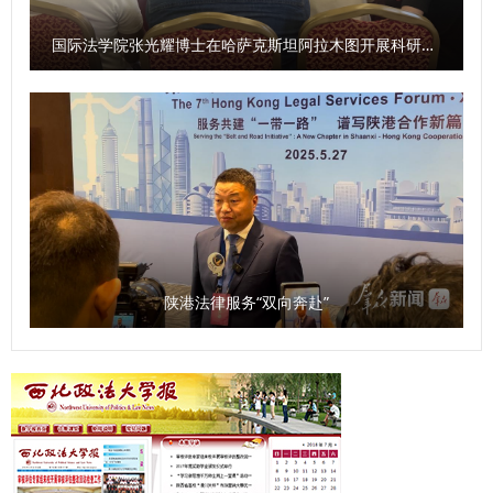
组织的务实合作，创新多元化人才培养模式，为更多学子搭建
优质国（境）外学习交流平台，助力高素质国际化人才培养。
国际法学院张光耀博士在哈萨克斯坦阿拉木图开展科研与社会服务活动
（供稿：国际交流与合作处（港澳台工作办公室）、国际教育
学院 撰稿：梁茵 审核：王莹莹）
陕港法律服务“双向奔赴”