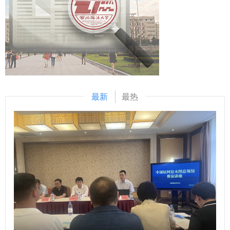
设、管理情况等问题进行深入讨论，为极地工作务实发展建言
力。 我校3名学生赴布鲁塞尔、巴黎等地完成为期一个月的欧
大创新创业赛事奖项，成果显著。经济学院始终坚持在“以赛
献策。 本次研讨会的成功举办，搭建了极地事务管理部门与
洲国际组织实习，参与全球治理、性别平等主题研讨会，探访
促教、以赛促学、以赛促创”的过程中发掘优秀项目，培育发
法学界交流合作的平台，实现了南极考察实践与法学理论研究
欧盟委员会、欧洲议会及海牙国际法院，系统学习国际组织运
展新动能，激发学生创新热情，提高创新创业能力，助力培养
的深度融合。学校将以此次会议为契机，持续深耕极地法治研
行机制，后续还将完成两个月的线上实习。同期，我校博士生
更多具备创新精神、实践能力与国际视野的高层次应用型创新
究，为我国极地事业发展贡献西法大力量。 （供稿：国际法
安梦微赴巴黎政治大学参加“国际事务与全球治理”项目，与欧
创业教学科研师资和人才，为学校教育教学高质量发展与服务
学院（国际仲裁学院） 撰稿：王泽林 审批：李立）
洲顶尖学者开展学术对话，于课堂内外深化全球治理认知。
国家创新战略提供支撑。 （供稿：经济学院 撰稿：李隆玲 段
高层次国际化人才培养创新实践项目通过多元形式提升学生国
琳 审核：李建梅）
最新
最热
际视野。在联合国训练研究所实训营中，学生围绕联合国历
史、国际组织治理及多边外交开展沉浸式学习，深度参访哈佛
大学、麻省理工学院等名校，并进入纽约联合国总部，在安理
会、联大会堂等现场系统了解联合国核心职能。此外，项目还
推出PBL寒假在线课程，邀请牛津、剑桥等海内外名校教授，
以“录播+直播”开设人工智能、商业金融等26门前沿课程，助
力学生实现理论与实践的双重提升。 学生在跨文化交流与团
队协作中不断拓宽国际视野、提升综合素养，为未来职业发展
与学术深造奠定坚实基础。学校将持续深化与海外名校、国际