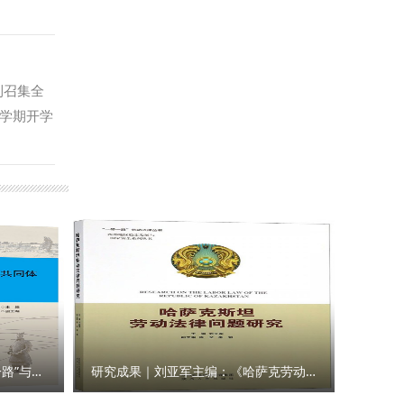
论述，锲
展了三轮
“两个确
巡察制度
动中央八项
施办法》等
度执行，
套材料和
利召集全
干部队伍
工作精准
学期开学
严到底推
测点。巡
长孙昊亮
党委委
织精
教学质量
李君）
基础信
高度重视
织领导方
量上下功
员担任，
力和教学
外，学校
课堂教学
建立了
共管，形
真制定每轮
检查及教
，并向全
教学质
巡察建议
学准备情
研究成果｜王瀚主编：《“一带一路”与人类命运共同体构建的法律与实践》
研究成果｜刘亚军主编：《哈萨克劳动法律问题研究》
上，严格
督导检