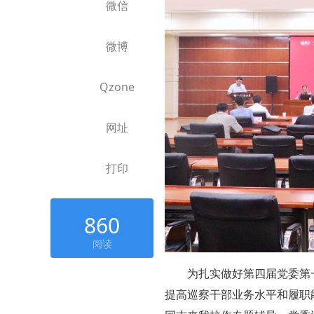
微信
微博
Qzone
网址
打印
860
阅读
为扎实做好第四届党委第
提高巡察干部业务水平和履职