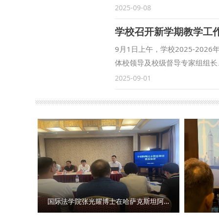
得显著成效，达到了预期目的。
事业改革发展提供坚强政治保障。
2025-09-08
而不舍落实中央八项规定精神，
常规巡察。围绕学校中心工作，
学校召开新学期教学工
立”、坚决做到“两个维护”。
机制，制定印发《巡察工作实施办
规定精神层层落实、一贯到底。
7项核心制度，将校内常规巡察
9月1日上午，学校2025-2
切实将制度成果转化为推动学校
26个工作模板，实现巡察全流
体校领导及校级督导专家组组长
建设，不断提升干部战略思维、
有效，学校党委结合被巡察单位
教学工作会议。本次教学工作会
2025-09-01
动作风建设走深走实，切实把学
察组深入师生一线，通过个别谈
主持。 赵万东对新学期课堂教
员，党群职能部门负责人，各二
准“把脉问诊”。同时，对标上
是学校发展的生命线。各职能部
息、谈话报告、巡察报告、线索
教学工作，一看二比三思考，以
面，每轮巡察均“高配”巡察组
夫，强化本领，步步为营，充分
抽调校纪委机关、党委职能部门
水平；要积极创新，持续改进，
还将巡察工作作为培养年轻干部
中深入推进习近平法治思想“三
162人的巡察干部人才库，为
成合力，扎实做好教学管理工作
巡察反馈工作方案，“一对一”
学观摩活动；坚持以实践为导向，
校二级党组织印发巡察反馈共性
量。 教务处处长李大勇汇报了
国际法学院张光耀博士在哈萨克斯坦阿拉木图开展科研与社会服务活动
书，向被巡察党组织发送巡察整
况。参会人员从教学纪律、教学