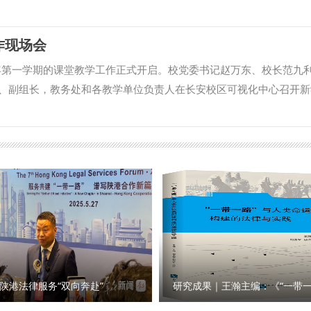
 会议强调，要持续深入学习贯彻习近平总书记关于作风建设的重要
 截至今年9月，学校党委已对校内12个二级党组织（共19个）开
不断增强深化作风建设的政治自觉和思想自觉，用实际行动忠诚拥护
持续加强巡察工作“三化”建设，注重从建、管、用三个维度健全完善
作现场会
要切实扛牢全面从严治党政治责任，强化严管严治，层层传导压力，推
法》《巡察工作规划（2023-2027）》《巡察整改落实工作的实
要健全完善作风建设常态化长效化制度机制，补齐制度漏洞，狠抓制
细分为巡察准备、进驻、了解等7个阶段25个环节，建立14项工作配
026年第一学期的课堂教学工作正式开启。校党委书记赵万东、校长范九
发展的治理效能。要持续稳步推进机构改革、干部聘任等工作，加强
程规范化、程序化、标准化，有效提升巡察监督针对性。 为确保巡察
、副组长，教务处和各教学单位负责人在长安校区可视化中心召开新
创新意识和执行效能，释放办学活力。要巩固拓展学习教育成果，一
职能特点，按照政治巡察“四个落实”要求，制定74项巡察政治监督观
旨在切实提高教学质量，稳步推进新学期教学运行工作。会议由副校
习教育成果转化为推动学校事业高质量发展的强大动力。 校领导，
话、实地走访、查阅资料等方式，广泛收集意见建议，为被巡察党组
学总体情况予以充分肯定。他强调，课堂教学是人才培养的主阵地，
级党组织书记参加会议。 （供稿：党委组织部 撰稿：樊丁 审核：
级巡视巡察工作标准，在省属高校中率先使用巡察单机系统，建立巡察
门和教学单位要坚持以习近平新时代中国特色社会主义思想为指导，
报告等工作系统模块，推动巡察工作向信息化、智能化迈进。 在组
学生为中心，认真研究人才培养的关键环节和形势挑战；要在教学质
，巡察组组长由校党委副书记分别担任，副组长由校党委委员或纪委委
利用传帮带、结对子、集体备课等手段，切实提高青年教师的教学能
等单位政治理论水平高、综合能力强的处科级干部组成巡察队伍。此
扎实推进学校教学工作再上新台阶。 范九利表示，各教学单位要在
的重要平台，把新提拔干部、年轻优秀处科级干部纳入巡察队伍，并
进”工作，持之以恒，将开学首日良好的教风学风状态长期保持；齐抓
巡察工作提供了坚实的人才保障。 巡察反馈是关键环节，学校党委认
的规范化，充分发挥基层教学组织、教研室作用，定期组织教学秩序
向被巡察单位党组织主要负责人、领导班子和全体教职工反馈巡察意见
理论联系实际，深入开展“四课行动”，切实提高“课堂四率”，提升
问题清单。同时，分别向校纪委机关、组织、宣传、人事等部门制发
新学期的课堂教学准备工作，各教学单位依次汇报了新学期的课堂教
陕港法律服务“双向奔赴”
改工作提示函，确保反馈问题件件有回音、事事有着落。在整改落实
内容、教学方法、教学效果、课堂秩序等方面对课堂教学情况进行了