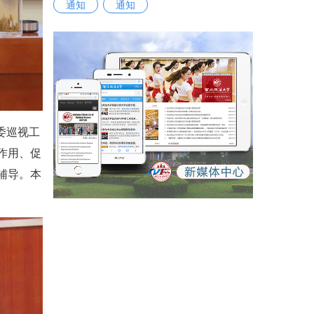
通知
通知
委巡视工
作用、促
辅导。本