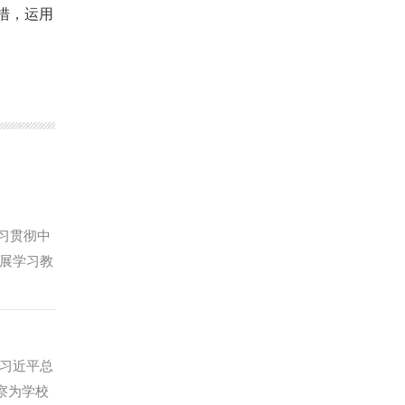
措，运用
习贯彻中
展学习教
万东主持
省委工作
坚持问题
落实中央
习近平总
习教育取
察为学校