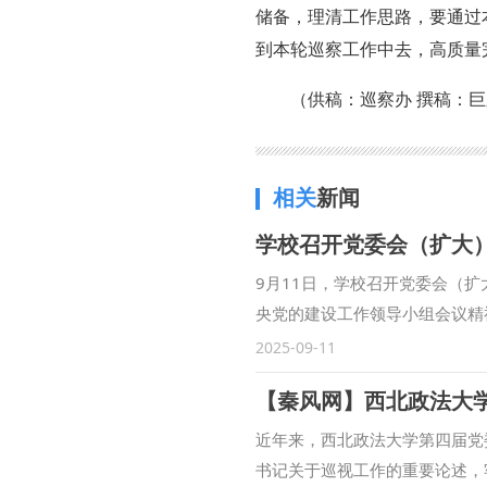
储备，理清工作思路，要通过
到本轮巡察工作中去，高质量
（供稿：巡察办 撰稿：巨
相关
新闻
学校召开党委会（扩大
9月11日，学校召开党委会（
央党的建设工作领导小组会议精
育成果、推进作风建设常态化长
2025-09-11
会议并讲话。 会议指出，学习
【秦风网】西北政法大
要求，坚决扛牢政治责任，准确
导向，动真碰硬解决突出问题，
近年来，西北政法大学第四届党
八项规定精神的自觉性、坚定性
书记关于巡视工作的重要论述，