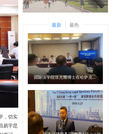
最新
最热
国际法学院张光耀博士在哈萨克斯坦阿拉木图开展科研与社会服务活动
平，切实
员易宇昆
陕港法律服务“双向奔赴”