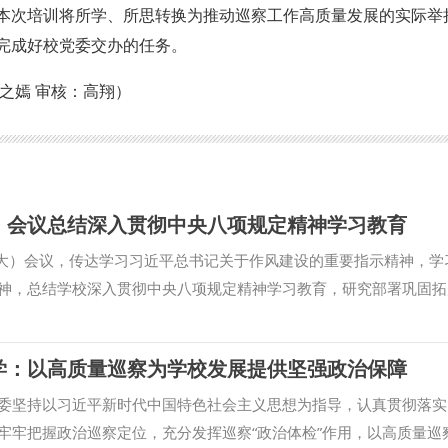
本次培训将所学、所思转换为推动巡察工作高质量发展的实际举
完成好校党委交办的任务。
之嫣 审核：高翔）
）会议总结深入贯彻中央八项规定精神学习教育
扩大）会议，传达学习习近平总书记关于作风建设的重要指示精神，学
神，总结学校深入贯彻中央八项规定精神学习教育，研究部署巩固拓
效化工作。校党委副书记郭武军作学校学习教育总结，校党委书记赵
教育开展以来，学校各级党组织能够认真贯彻落实党中央决策部署和
学：以高质量巡察为学校发展提供坚强政治保障
把握目标要求，科学谋划安排，务实精准推进，一体推进“学查改”，
将学习教育与学校各项工作统筹结合、一体推进，全校党员干部贯彻
委坚持以习近平新时代中国特色社会主义思想为指导，认真贯彻落实
进一步增强，遵规守纪、担当作为、实干争先的氛围进一步浓厚，学
牢牢把握政治巡察定位，充分发挥巡察“政治体检”作用，以高质量巡